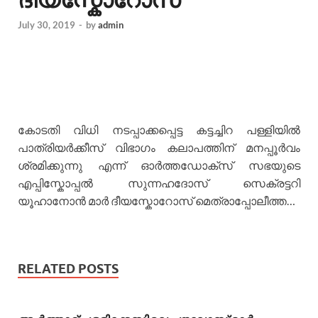
July 30, 2019
-
by
admin
കോടതി വിധി നടപ്പാക്കപ്പെട്ട കട്ടച്ചിറ പള്ളിയിൽ
പാത്രിയർക്കീസ് വിഭാഗം കലാപത്തിന് മനപ്പൂർവം
ശ്രമിക്കുന്നു എന്ന് ഓർത്തഡോക്സ് സഭയുടെ
എപ്പിസ്കോപ്പൽ സുന്നഹദോസ് സെക്രട്ടറി
യൂഹാനോൻ മാർ ദീയസ്കോറോസ് മെത്രാപ്പോലീത്ത…
RELATED POSTS