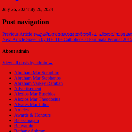
July 26, 2024
July 26, 2024
Post navigation
Previous Article
ഐക്യസന്ദേശമുയര്‍ത്തി പ. പിതാവ് യാക്
Next Article
Speech by HH The Catholicos at Parumala Perunal 201
About admin
View all posts by admin →
Abraham Mar Seraphim
Abraham Mar Stephanos
Abraham Varkey Ramban
Advertisement
Alexios Mar Eusebios
Alexios Mar Theodosius
Alvares Mar Julius
Articles
Awards & Honours
Balasamajam
Benyamin
Bethany Ashram