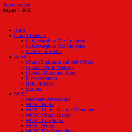
Skip to content
August 7, 2026
Malankara Orthodox TV
m tv
Home
Church Teachers
St. Geevarghese Mar Gregorios
St. Geevarghese Mar Dionysius
St. Baselios Yeldho
Worship
Church Dignitaries and their Offices
Christian World: Websites
Christian Devotional Songs
Divyabodhanam
Holy Qurbana
Sermons
MOSC
Malankara Associations
MOSC: Books
MOSC: Church Historical Documents
MOSC: Church History
MOSC: Constitution
MOSC: Writers
MOSC: Key Personalities