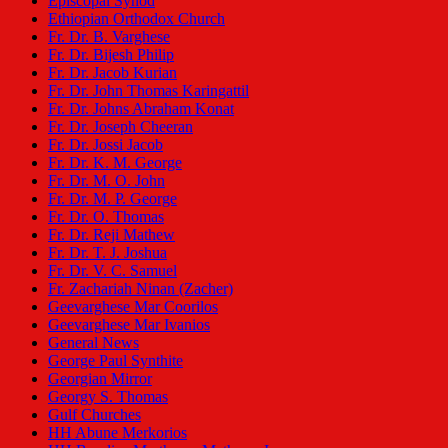
Episcopal Synod
Ethiopian Orthodox Church
Fr. Dr. B. Varghese
Fr. Dr. Bijesh Philip
Fr. Dr. Jacob Kurian
Fr. Dr. John Thomas Karingattil
Fr. Dr. Johns Abraham Konat
Fr. Dr. Joseph Cheeran
Fr. Dr. Jossi Jacob
Fr. Dr. K. M. George
Fr. Dr. M. O. John
Fr. Dr. M. P. George
Fr. Dr. O. Thomas
Fr. Dr. Reji Mathew
Fr. Dr. T. J. Joshua
Fr. Dr. V. C. Samuel
Fr. Zachariah Ninan (Zacher)
Geevarghese Mar Coorilos
Geevarghese Mar Ivanios
General News
George Paul Synthite
Georgian Mirror
Georgy S. Thomas
Gulf Churches
HH Abune Merkorios