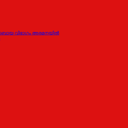
കോബായ വിഭാഗം അരമനയില്‍
5