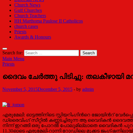
Church News
Gulf Churches
Church Teachers
HH Marthoma Paulose II Catholicos
church cases
Priests
Awards & Honours
Search for:
Main Menu
Priests
ദൈവം ചേര്‍ത്തു പിടിച്ചു: തലകീഴായി
November 5, 2015
December 5, 2015
-
by
admin
എരുമേലി: ഓട്ടത്തിനിടെ സ്റ്റിയറിംഗിന്‍റെ ജോയിന്‍റ് വേര്‍പ്
ഡ്രൈവിംഗ് സീറ്റില്‍ കണ്ണടച്ചിരുന്ന ആ വൈദികന്‍ ദൈവത്തിന
നിന്ന് ഇറങ്ങി ഒരു പോറല്‍ പോലുമില്ലാതെ വൈദികന്‍ 
11.30ഓടെ എരുമേലി-റാന്നി റോഡിലെ മുക്കട ജംഗ്ഷനിലായിരുന്ന