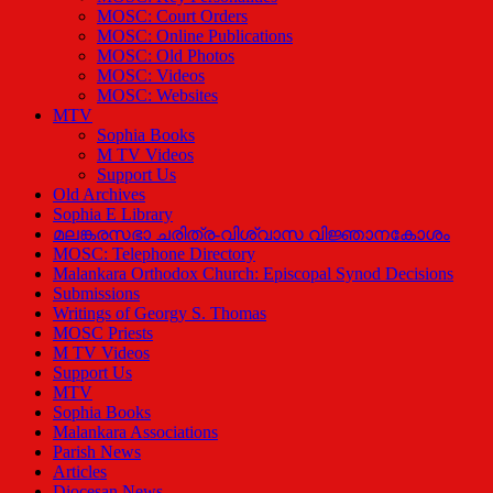
MOSC: Court Orders
MOSC: Online Publications
MOSC: Old Photos
MOSC: Videos
MOSC: Websites
MTV
Sophia Books
M TV Videos
Support Us
Old Archives
Sophia E Library
മലങ്കരസഭാ ചരിത്ര-വിശ്വാസ വിജ്ഞാനകോശം
MOSC: Telephone Directory
Malankara Orthodox Church: Episcopal Synod Decisions
Submissions
Writings of Georgy S. Thomas
MOSC Priests
M TV Videos
Support Us
MTV
Sophia Books
Malankara Associations
Parish News
Articles
Diocesan News