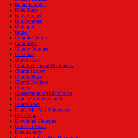
Bethel Pathrika
Bible Study
Bijoy Samuel
Biju Oommen
Biography
Books
Catholic Church
Catholicate
Chandy Oommen
Christmas
church cases
Church Historical Documents
Church History
Church News
Church Teachers
Churches
Consecration of Holy Chrism
Coptic Orthodox Church
Court Orders
Daniel Mar Mar Philoxenos
Derin Raju
Devotional Thoughts
Diocesan News
Documentary
Dr Geevarghese Mar Theophilos