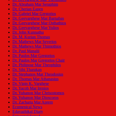
Dr. Abraham Mar Seraphim
Dr. Cherian Eapen
Dr. Gabriel Mar Gregorios
Dr. Geevarghese Mar Barnabas
Dr. Geevarghese Mar Osthathios
Dr. Geevarghese Mar Yulios
Dr. John Kunnathu
Dr. M. Kurian Thomas
Dr. Mathews Mar Severios
Dr. Mathews Mar Thimothios
Dr. Paul Manalil
Dr. Paulos Mar Gregorios
Dr. Paulos Mar Gregorios Chair
Dr. Philipose Mar Theophilos
Dr. Sibi Tharakan
Dr. Stephanos Mar Theodosius
Dr. Thomas Mar Athanasius
Dr. Vipin K. Varghese
Dr. Yacob Mar Irenios
Dr. Yuhanon Mar Chrisostomos
Dr. Yuhanon Mar Dioscoros
Dr. Zacharia Mar Aprem
Ecumenical News
Edavazhikal Diary