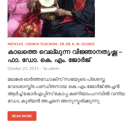
ARTICLES
CHURCH TEACHERS
FR. DR. K. M. GEORGE
/
/
കാലത്തെ വെല്ലുന്ന വിജ്ഞാനതൃഷ്ണ –
ഫാ. ഡോ. കെ. എം. ജോര്‍ജ്
October 23, 2015
-
by
admin
മലങ്കര ഓർത്തഡോക്സ് സഭയുടെ പ്രശസ്ത
വേദശാസ്ത്ര പണ്ഡിതനായ കെ .എം ജോർജ് അച്ചൻ
ആർച്ച് കോർഎപ്പിസ് കോപ്പ കണിയാംപറമ്പിൽ വന്ദ്യ.
ഡോ. കുര്യൻ അച്ചനെ അനുസ്മരിക്കുന്നു
READ MORE