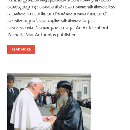
കൊടുക്കുന്നു ; ബൈബിള്‍ വചനത്തെ ജീവിതത്തില്‍
പകര്‍ത്തി സഖറിയാസ് മാര്‍ അന്തോണിയോസ്
മെത്രാപ്പോലീത്ത ; ലളിത ജീവിതത്തിലൂടെ
അശരണര്‍ക്ക് താങ്ങും തണലും.. An Article about
Zacharia Mar Anthonios published …
READ MORE