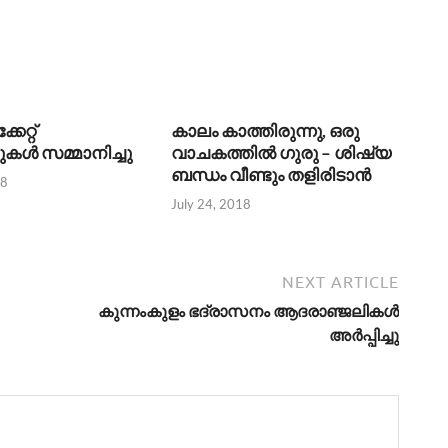
േറ്റ്
കാലം കാത്തിരുന്നു, ഒരു
ള്‍ സമ്മാനിച്ചു
വാചകത്തിൽ ഗുരു – ശിഷ്യ
ബന്ധം വീണ്ടും തളിരിടാൻ
18
July 24, 2018
NEXT ARTICLE
കുന്നംകുളം ഭദ്രാസനം ആദരാഞ്ജലികള്‍
അര്‍പ്പിച്ചു