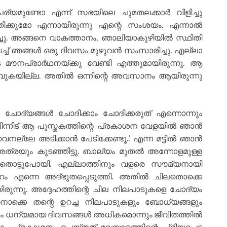
്യമുണ്ടോ എന്ന് സഭയിലെ ചുമതലക്കാർ വിളിച്ചു
ിക്കുമോ എന്നായിരുന്നു എന്റെ സംശയം. എന്നാൽ
ചു. അങ്ങനെ വാകത്താനം, ഞാലിയാകുഴിയിൽ സ്ഥിതി
് ഞങ്ങൾ ഒരു ദിവസം മുഴുവൻ സംസാരിച്ചു. എല്ലാ
മൗനപ്രാർഥനയ്ക്കു വേണ്ടി എത്തുമായിരുന്നു. ആ
വുകയില്ല. അതിൽ ഒന്നിന്റെ അവസാനം ആയിരുന്നു
ോദ്യങ്ങൾ ചോദിക്കാം ചോദിക്കരുത് എന്നൊന്നും
. പിന്നീട് ആ പുസ്തകത്തിന്റെ പ്രകാശന വേളയിൽ ഞാൻ
നല്ലേ അടിക്കാൻ പേടിക്കേണ്ടൂ..’ എന്ന മട്ടിൽ ഞാൻ
അത്രയും കുടഞ്ഞിട്ടു. ബാല്യം മുതൽ അന്നോളമുള്ള
 തൊട്ടുപോയി. എല്ലാത്തിനും വളരെ സൗമ്യനായി
ഹം എന്നെ അദ്ഭുതപ്പെടുത്തി. അതിൽ ചിലതൊക്കെ
യിരുന്നു. അദ്ദേഹത്തിന്റെ ചില നിലപാടുകളെ ചോദ്യം
ൊക്കെ തന്റെ ഉറച്ച നിലപാടുകളും ബോധ്യങ്ങളൂം
രയും ധന്യമായ ദിവസങ്ങൾ അധികമൊന്നും ജീവിതത്തിൽ
ം പ്രകാശനം ചെയ്തത് മലയാളത്തിന്റെ പ്രിയപ്പെട്ട