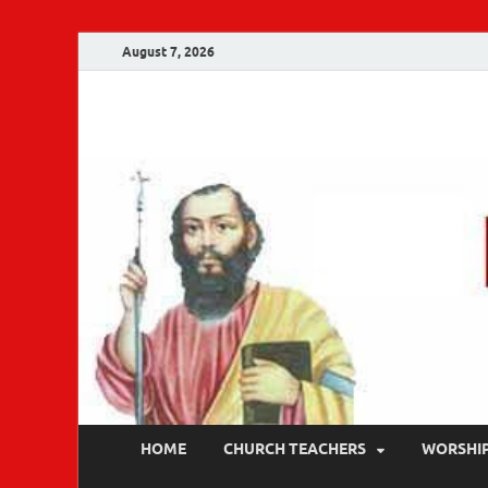
August 7, 2026
Malankara Ortho
m tv
HOME
CHURCH TEACHERS
WORSHI