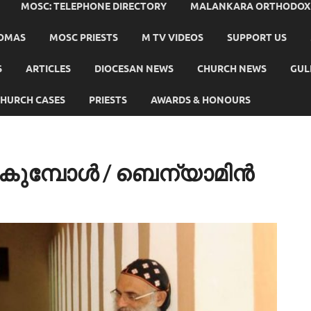
MOSC: TELEPHONE DIRECTORY
MALANKARA ORTHODOX C
HOMAS
MOSC PRIESTS
M TV VIDEOS
SUPPORT US
S
ARTICLES
DIOCESAN NEWS
CHURCH NEWS
GUL
HURCH CASES
PRIESTS
AWARDS & HONOURS
കുമ്പോൾ / ബെന്യാമിൻ