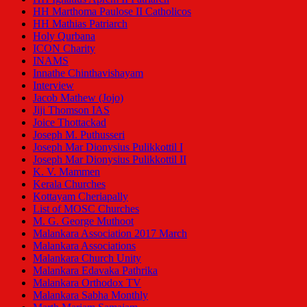
HH Marthoma Paulose II Catholicos
HH Mathias Patriarch
Holy Qurbana
ICON Charity
INAMS
Innathe Chinthavishayam
Interview
Jacob Mathew (Jojo)
Jiji Thomson IAS
Joice Thottackad
Joseph M. Puthusseri
Joseph Mar Dionysius Pulikkottil I
Joseph Mar Dionysius Pulikkottil II
K. V. Mammen
Kerala Churches
Kottayam Cheriapally
List of MOSC Churches
M. G. George Muthoot
Malankara Association 2017 March
Malankara Associations
Malankara Church Unity
Malankara Edavaka Pathrika
Malankara Orthodox TV
Malankara Sabha Monthly