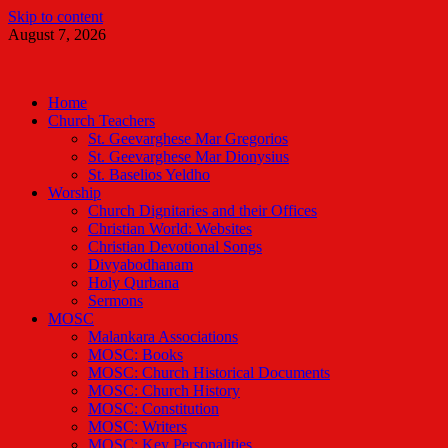
Skip to content
August 7, 2026
Malankara Orthodox TV
m tv
Home
Church Teachers
St. Geevarghese Mar Gregorios
St. Geevarghese Mar Dionysius
St. Baselios Yeldho
Worship
Church Dignitaries and their Offices
Christian World: Websites
Christian Devotional Songs
Divyabodhanam
Holy Qurbana
Sermons
MOSC
Malankara Associations
MOSC: Books
MOSC: Church Historical Documents
MOSC: Church History
MOSC: Constitution
MOSC: Writers
MOSC: Key Personalities