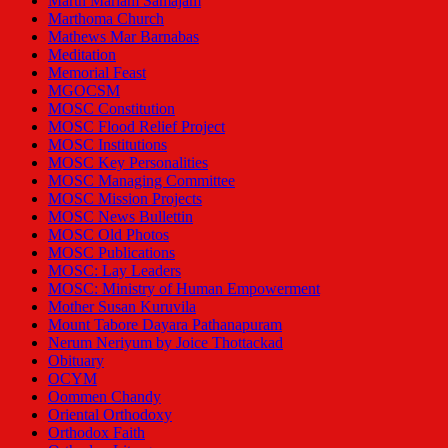
Marth Mariam Samajam
Marthoma Church
Mathews Mar Barnabas
Meditation
Memorial Feast
MGOCSM
MOSC Constitution
MOSC Flood Relief Project
MOSC Institutions
MOSC Key Personalities
MOSC Managing Committee
MOSC Mission Projects
MOSC News Bullettin
MOSC Old Photos
MOSC Publications
MOSC: Lay Leaders
MOSC: Ministry of Human Empowerment
Mother Susan Kuruvila
Mount Tabore Dayara Pathanapuram
Nerum Neriyum by Joice Thottackad
Obituary
OCYM
Oommen Chandy
Oriental Orthodoxy
Orthodox Faith