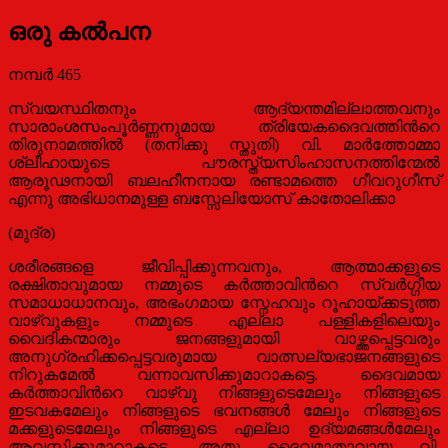
ഒരു കല്‍പന
നമ്പര്‍ 465
സ്വയസ്ഥിതനും ആദ്യന്തമില്ലാത്തവനും
സാരാംശസംപൂര്‍ണ്ണനുമായ ത്രിയേകദൈവത്തിന്‍റെ
തിരുനാമത്തില്‍ (തനിക്കു സ്തുതി) വി. മാര്‍ത്തോമ്മാ
ശ്ലീഹായുടെ പൗരസ്ത്യസിംഹാസനത്തിന്മേല്‍
ആരൂഢനായി ബലഹീനനായ രണ്ടാമത്തെ ഗീവറുഗീസ്
എന്നു അഭിധാനമുള്ള ബസ്സേലിയോസ് കാതോലിക്കാ
(മുദ്ര)
ശരീരങ്ങളെ ജീവിപ്പിക്കുന്നവനും, ആത്മാക്കളുടെ
രക്ഷിതാവുമായ നമ്മുടെ കര്‍ത്താവിന്‍റെ സ്വര്‍ഗ്ഗീയ
സമാധാധാനവും, അഭംഗമായ സ്നേഹവും റൂഹായ്ക്കടുത്ത
വാഴ്വുകളും നമ്മുടെ എല്ലാ പള്ളികളിലെയും
വൈദികന്മാരും ജനങ്ങളുമായി വാഴ്ത്തപ്പെട്ടവരും
അനുഗ്രഹിക്കപ്പെട്ടവരുമായ വാത്സല്യഭാജനങ്ങളുടെ
നിറുകമേല്‍ വന്നാവസിക്കുമാറാകട്ടെ. ദൈവമായ
കര്‍ത്താവിന്‍റെ വാഴ്വു നിങ്ങളുടെമേലും നിങ്ങളുടെ
ഇടവകമേലും നിങ്ങളുടെ ഭവനങ്ങള്‍ മേലും നിങ്ങളുടെ
മക്കളുടെമേലും നിങ്ങളുടെ എല്ലാ ഉദ്യമങ്ങള്‍മേലും
ആവസിക്കുമാറാകട്ടെ. അതു ദൈവമാതാവായ വി.