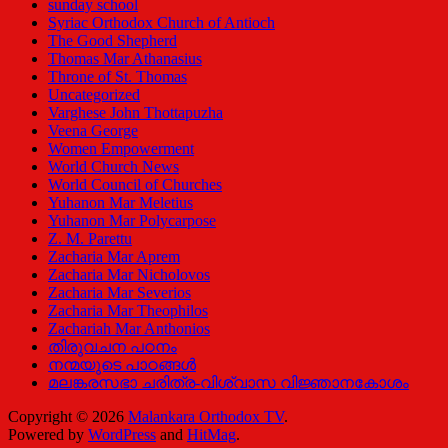
sunday school
Syriac Orthodox Church of Antioch
The Good Shepherd
Thomas Mar Athanasius
Throne of St. Thomas
Uncategorized
Varghese John Thottapuzha
Veena George
Women Empowerment
World Church News
World Council of Churches
Yuhanon Mar Meletius
Yuhanon Mar Polycarpose
Z. M. Parettu
Zacharia Mar Aprem
Zacharia Mar Nicholovos
Zacharia Mar Severios
Zacharia Mar Theophilos
Zachariah Mar Anthonios
തിരുവചന പഠനം
നന്മയുടെ പാഠങ്ങള്‍
മലങ്കരസഭാ ചരിത്ര-വിശ്വാസ വിജ്ഞാനകോശം
Copyright © 2026
Malankara Orthodox TV
.
Powered by
WordPress
and
HitMag
.