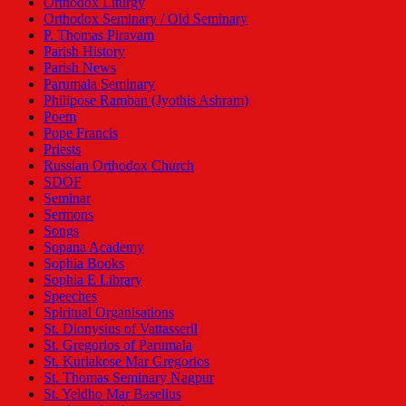
Orthodox Liturgy
Orthodox Seminary / Old Seminary
P. Thomas Piravam
Parish History
Parish News
Parumala Seminary
Philipose Ramban (Jyothis Ashram)
Poem
Pope Francis
Priests
Russian Orthodox Church
SDOF
Seminar
Sermons
Songs
Sopana Academy
Sophia Books
Sophia E Library
Speeches
Spiritual Organisations
St. Dionysius of Vattasseril
St. Gregorios of Parumala
St. Kuriakose Mar Gregorios
St. Thomas Seminary Nagpur
St. Yeldho Mar Baselius