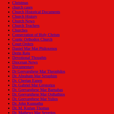
Christmas
church cases
Church Historical Documents
Church History
Church News
Church Teachers
Churches
Consecration of Holy Chrism
Coptic Orthodox Church
Court Orders
Daniel Mar Mar Philoxenos
Derin Raju
Devotional Thoughts
Diocesan News
Documentary
Dr Geevarghese Mar Theophilos
Dr. Abraham Mar Seraphim
Dr. Cherian Eapen
Dr. Gabriel Mar Gregorios
Dr. Geevarghese Mar Barnabas
Dr. Geevarghese Mar Osthathios
Dr. Geevarghese Mar Yulios
Dr. John Kunnathu
Dr. M. Kurian Thomas
Dr. Mathews Mar Severios