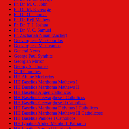
Fr. Dr. M. O. John
Fr. Dr. M. P. George
Fr. Dr. O. Thomas
Fr. Dr. Reji Mathew
Fr. Dr. T. J. Joshua
Fr. Dr. V. C. Samuel
Fr. Zachariah Ninan (Zacher)
Geevarghese Mar Coorilos
Geevarghese Mar Ivanios
General News
George Paul Synthite
Georgian Mirror
Georgy S. Thomas
Gulf Churches
HH Abune Merkorios
HH Baselios Marthoma Mathews I
HH Baselios Marthoma Mathews II
HH Baselius Augen Catholicos
HH Baselius Geevarghese I Catholicos
HH Baselius Geevarghese II Catholicos
HH Baselius Marthoma Didymus I Catholicos
HH Baselius Marthoma Mathews III Catholicose
HH Baselius Paulose I Catholicos
HH Ignatius Abded Mshiho II Patriarch
HH Ignatius Aprem II Patriarch