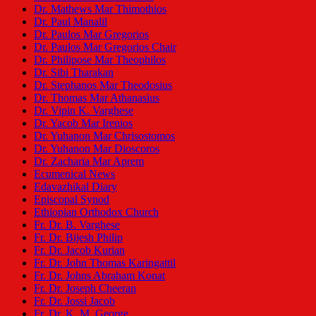
Dr. Mathews Mar Thimothios
Dr. Paul Manalil
Dr. Paulos Mar Gregorios
Dr. Paulos Mar Gregorios Chair
Dr. Philipose Mar Theophilos
Dr. Sibi Tharakan
Dr. Stephanos Mar Theodosius
Dr. Thomas Mar Athanasius
Dr. Vipin K. Varghese
Dr. Yacob Mar Irenios
Dr. Yuhanon Mar Chrisostomos
Dr. Yuhanon Mar Dioscoros
Dr. Zacharia Mar Aprem
Ecumenical News
Edavazhikal Diary
Episcopal Synod
Ethiopian Orthodox Church
Fr. Dr. B. Varghese
Fr. Dr. Bijesh Philip
Fr. Dr. Jacob Kurian
Fr. Dr. John Thomas Karingattil
Fr. Dr. Johns Abraham Konat
Fr. Dr. Joseph Cheeran
Fr. Dr. Jossi Jacob
Fr. Dr. K. M. George