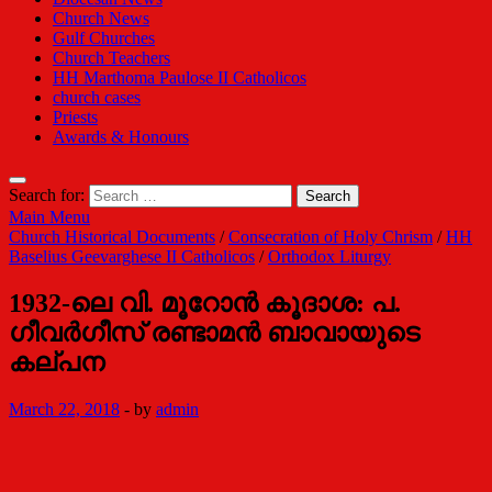
Church News
Gulf Churches
Church Teachers
HH Marthoma Paulose II Catholicos
church cases
Priests
Awards & Honours
Search for:
Main Menu
Church Historical Documents
/
Consecration of Holy Chrism
/
HH
Baselius Geevarghese II Catholicos
/
Orthodox Liturgy
1932-ലെ വി. മൂറോന്‍ കൂദാശ: പ.
ഗീവര്‍ഗീസ് രണ്ടാമന്‍ ബാവായുടെ
കല്പന
March 22, 2018
-
by
admin