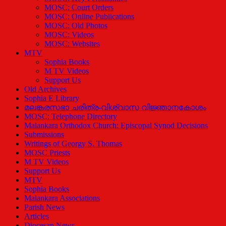
MOSC: Court Orders
MOSC: Online Publications
MOSC: Old Photos
MOSC: Videos
MOSC: Websites
MTV
Sophia Books
M TV Videos
Support Us
Old Archives
Sophia E Library
മലങ്കരസഭാ ചരിത്ര-വിശ്വാസ വിജ്ഞാനകോശം
MOSC: Telephone Directory
Malankara Orthodox Church: Episcopal Synod Decisions
Submissions
Writings of Georgy S. Thomas
MOSC Priests
M TV Videos
Support Us
MTV
Sophia Books
Malankara Associations
Parish News
Articles
Diocesan News