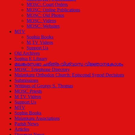
MOSC: Court Orders
MOSC: Online Publications
MOSC: Old Photos
MOSC: Videos
MOSC: Websites
MTV
Sophia Books
M TV Videos
Support Us
Old Archives
Sophia E Library
മലങ്കരസഭാ ചരിത്ര-വിശ്വാസ വിജ്ഞാനകോശം
MOSC: Telephone Directory
Malankara Orthodox Church: Episcopal Synod Decisions
Submissions
Writings of Georgy S. Thomas
MOSC Priests
M TV Videos
Support Us
MTV
Sophia Books
Malankara Associations
Parish News
Articles
Diocesan News