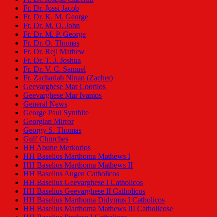
Fr. Dr. Jossi Jacob
Fr. Dr. K. M. George
Fr. Dr. M. O. John
Fr. Dr. M. P. George
Fr. Dr. O. Thomas
Fr. Dr. Reji Mathew
Fr. Dr. T. J. Joshua
Fr. Dr. V. C. Samuel
Fr. Zachariah Ninan (Zacher)
Geevarghese Mar Coorilos
Geevarghese Mar Ivanios
General News
George Paul Synthite
Georgian Mirror
Georgy S. Thomas
Gulf Churches
HH Abune Merkorios
HH Baselios Marthoma Mathews I
HH Baselios Marthoma Mathews II
HH Baselius Augen Catholicos
HH Baselius Geevarghese I Catholicos
HH Baselius Geevarghese II Catholicos
HH Baselius Marthoma Didymus I Catholicos
HH Baselius Marthoma Mathews III Catholicose