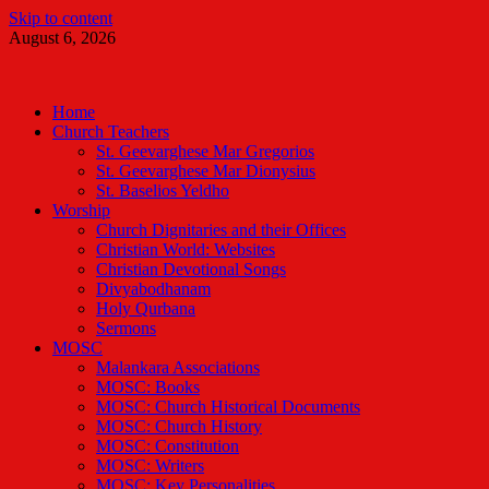
Skip to content
August 6, 2026
Malankara Orthodox TV
m tv
Home
Church Teachers
St. Geevarghese Mar Gregorios
St. Geevarghese Mar Dionysius
St. Baselios Yeldho
Worship
Church Dignitaries and their Offices
Christian World: Websites
Christian Devotional Songs
Divyabodhanam
Holy Qurbana
Sermons
MOSC
Malankara Associations
MOSC: Books
MOSC: Church Historical Documents
MOSC: Church History
MOSC: Constitution
MOSC: Writers
MOSC: Key Personalities