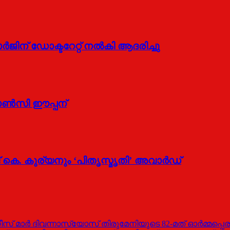
്‍ജിന് ഡോക്ടറേറ്റ് നല്‍കി ആദരിച്ചു
ഡോണ്‍സി ഈപ്പന്
് കെ. കുര്യനും ‘പിതൃസ്മൃതി’ അവാര്‍ഡ്
സ് മാർ ദിവന്നാസ്യോസ് തിരുമേനിയുടെ 82-മത് ഓർമ്മപ്പെര