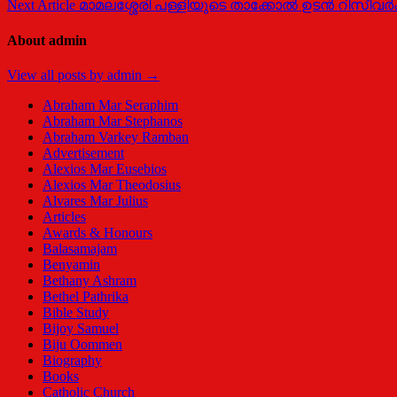
Next Article
മാമലശ്ശേരി പള്ളിയുടെ താക്കോല്‍ ഉടന്‍ റിസീവ
About admin
View all posts by admin →
Abraham Mar Seraphim
Abraham Mar Stephanos
Abraham Varkey Ramban
Advertisement
Alexios Mar Eusebios
Alexios Mar Theodosius
Alvares Mar Julius
Articles
Awards & Honours
Balasamajam
Benyamin
Bethany Ashram
Bethel Pathrika
Bible Study
Bijoy Samuel
Biju Oommen
Biography
Books
Catholic Church