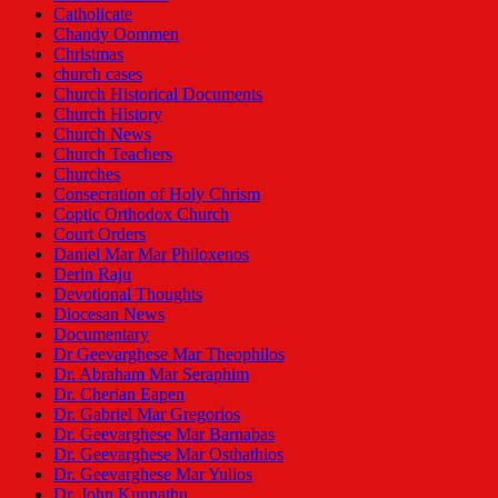
Catholicate
Chandy Oommen
Christmas
church cases
Church Historical Documents
Church History
Church News
Church Teachers
Churches
Consecration of Holy Chrism
Coptic Orthodox Church
Court Orders
Daniel Mar Mar Philoxenos
Derin Raju
Devotional Thoughts
Diocesan News
Documentary
Dr Geevarghese Mar Theophilos
Dr. Abraham Mar Seraphim
Dr. Cherian Eapen
Dr. Gabriel Mar Gregorios
Dr. Geevarghese Mar Barnabas
Dr. Geevarghese Mar Osthathios
Dr. Geevarghese Mar Yulios
Dr. John Kunnathu