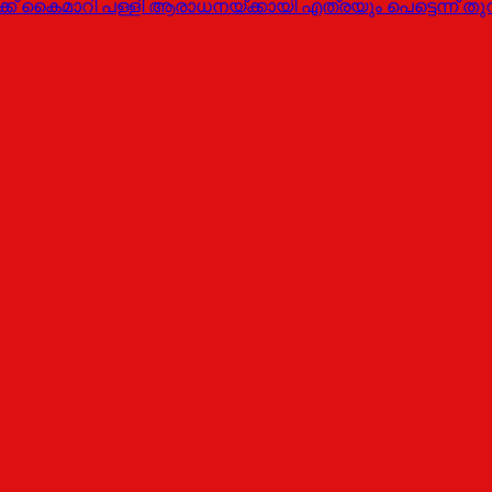
ര്‍ക്ക് കൈമാറി പള്ളി ആരാധനയ്ക്കായി എത്രയും പെട്ടെന്ന്