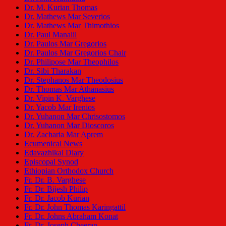
Dr. M. Kurian Thomas
Dr. Mathews Mar Severios
Dr. Mathews Mar Thimothios
Dr. Paul Manalil
Dr. Paulos Mar Gregorios
Dr. Paulos Mar Gregorios Chair
Dr. Philipose Mar Theophilos
Dr. Sibi Tharakan
Dr. Stephanos Mar Theodosius
Dr. Thomas Mar Athanasius
Dr. Vipin K. Varghese
Dr. Yacob Mar Irenios
Dr. Yuhanon Mar Chrisostomos
Dr. Yuhanon Mar Dioscoros
Dr. Zacharia Mar Aprem
Ecumenical News
Edavazhikal Diary
Episcopal Synod
Ethiopian Orthodox Church
Fr. Dr. B. Varghese
Fr. Dr. Bijesh Philip
Fr. Dr. Jacob Kurian
Fr. Dr. John Thomas Karingattil
Fr. Dr. Johns Abraham Konat
Fr. Dr. Joseph Cheeran