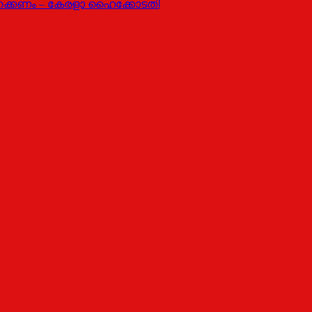
 തുറക്കണം – കേരളാ ഹൈക്കോടതി