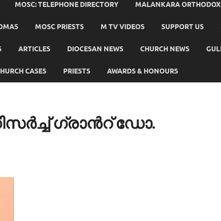
MOSC: TELEPHONE DIRECTORY
MALANKARA ORTHODOX C
HOMAS
MOSC PRIESTS
M TV VIDEOS
SUPPORT US
S
ARTICLES
DIOCESAN NEWS
CHURCH NEWS
GUL
HURCH CASES
PRIESTS
AWARDS & HONOURS
ര്‍ച്ച് ഗ്രാന്‍റ് ഡോ.