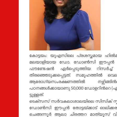
കോട്ടയം: യുഎസിലെ പ്രശസ്തമായ ഹില്
മലയാളിയായ ഡോ. ഡോണ്
സി ഈപ്പന്
ഫൗണ്ടേഷന്
ഏര്
പ്പെടുത്തിയ റിസര്
ച്ച
തിരഞ്ഞെടുക്കപ്പെട്ടത്. സമൂഹത്തില്
വെല്ല
ആരോഗ്യസംരക്ഷണത്തില്
നഴ്സിങ്ങിന്
പഠനങ്ങള്
ക്കായാണു 50,000 ഡോളറിന്
റെ (ഏ
ട്ടുള്ളത്.
ടെക്സസ് സര്
വകലാശാലയിലെ സിസിക് സ്ക
ഡോണ്
സി ഈപ്പന്
തോട്ടയ്ക്കാട് ഓലിക്കര
ചെങ്ങന്നൂര്
ആലാ ചിരത്തറ മാത്യൂസ് വി