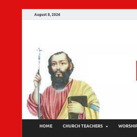
August 8, 2026
Malankara Ortho
m tv
HOME
CHURCH TEACHERS
WORSHI