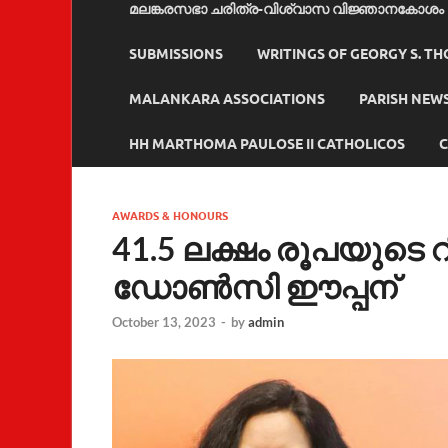
മലങ്കരസഭാ ചരിത്ര-വിശ്വാസ വിജ്ഞാനകോശം
SUBMISSIONS
WRITINGS OF GEORGY S. T
MALANKARA ASSOCIATIONS
PARISH NEW
HH MARTHOMA PAULOSE II CATHOLICOS
C
AWARDS & HONOURS
41.5 ലക്ഷം രൂപയുടെ റിസ
ഡോണ്‍സി ഈപ്പന്
October 13, 2023
-
by
admin