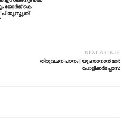
ും ജോര്‍ജ് കെ.
‘പിതൃസ്മൃതി’
NEXT ARTICLE
തിരുവചന പഠനം | യൂഹാനോന്‍ മാര്‍
പോളിക്കര്‍പ്പോസ്