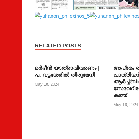
RELATED POSTS
മര്‍ദീന്‍ യാത്രാവിവരണം |
അപ്രേം രണ
പ. വട്ടശേരില്‍ തിരുമേനി
പാത്രിയര്‍
ആര്‍ച്ച്ബിഷ
May 18, 2024
സേവേറി
കത്ത്
May 16, 2024