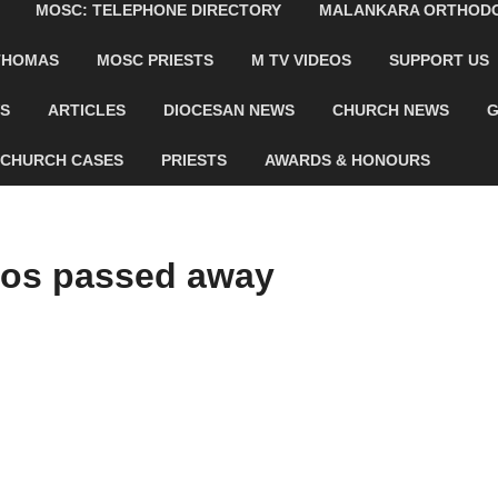
MOSC: TELEPHONE DIRECTORY
MALANKARA ORTHODOX
 THOMAS
MOSC PRIESTS
M TV VIDEOS
SUPPORT US
WS
ARTICLES
DIOCESAN NEWS
CHURCH NEWS
G
CHURCH CASES
PRIESTS
AWARDS & HONOURS
nos passed away