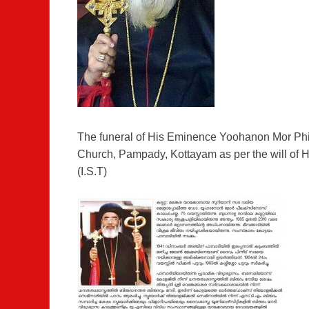
The funeral of His Eminence Yoohanon Mor Phil
Church, Pampady, Kottayam as per the will of 
(I.S.T)