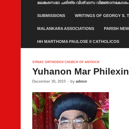
മലങ്കരസഭാ ചരിത്ര-വിശ്വാസ വിജ്ഞാനകോശം
SUBMISSIONS
WRITINGS OF GEORGY S.
MALANKARA ASSOCIATIONS
PARISH NE
HH MARTHOMA PAULOSE II CATHOLICOS
SYRIAC ORTHODOX CHURCH OF ANTIOCH
Yuhanon Mar Philexi
December 30, 2015
-
by
admin