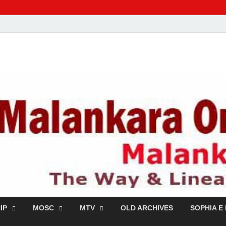
dox TV
IP
MOSC
MTV
OLD ARCHIVES
SOPHIA E