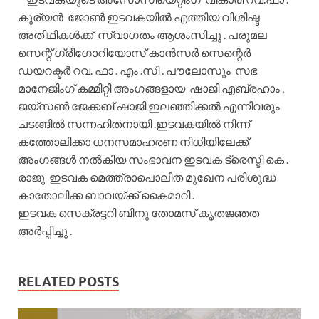
കുര്യൻ ജോണ്‍ ഇടവകയിൽ എത്തിയ വിശിഷ്ട
അതിഥികൾക്ക് സ്വാഗതം ആശംസിച്ചു . പരുമല
സെന്റ്‌ ഗ്രീഗോറിയോസ് കാൻസർ സെന്റെർ
ഡയറക്ടർ റവ. ഫാ . എം .സി . പൗലോസും സഭ
മാനേജിംഗ് കമ്മിറ്റി അംഗങ്ങളായ ഷാജി എബ്രഹാം
,
ജയ്സണ്‍ ജേക്കബ് ഷാജി ഇലഞ്ഞിക്കൽ എന്നിവരും
ചടങ്ങിൽ സന്നഹിതനായി .ഇടവകയിൽ നിന്ന്
കത്തോലിക്കാ ധനസമാഹരണ നിധിയിലേക്ക്
അംഗങ്ങൾ നൽകിയ സംഭാവന ഇടവക ട്രെസ്ടി കെ .
രാജു ഇടവക മെത്ത്രാപൊലിത മുഖേന പരിശുദ്ധ
കാതോലിക്ക ബാവയ്ക്ക് കൈമാറി .
ഇടവക സെക്രട്ടറി ബിനു തോമസ്‌ കൃതജഞത
അർപ്പിച്ചു .
RELATED POSTS