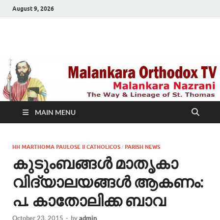
August 9, 2026
Malankara Orthodox
m tv
TV
MAIN MENU
HH MARTHOMA PAULOSE II CATHOLICOS
PARISH NEWS
/
കുടുംബങ്ങൾ മാതൃകാ
വിദ്യാലയങ്ങൾ ആകണം:
പ. കാതോലിക്ക ബാവ
October 23, 2015
-
by
admin