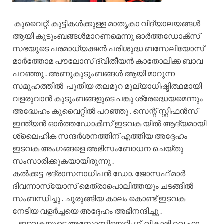
കുവൈറ്റ്‌
:
കുട്ടികൾക്കുള്ള മാതൃകാ വിദ്യാലയങ്ങൾ
ആയി കുടുംബങ്ങൾമാറണമെന്നു ഓർത്തഡോൿസ്‌
സഭയുടെ പരമാധ്യക്ഷൻ പരിശുദ്ധ ബസേലിയോസ്
മാർത്തോമ പൗലോസ്‌ ദ്വിതീയൻ കാതോലിക്ക ബാവ
പറഞ്ഞു . അണുകുടുംബങ്ങൾ ആയി മാറുന്ന
സമൂഹത്തിൽ പുതിയ തലമുറ മൂല്യാധിഷ്ടിത്ഥമായി
വളരുവാൻ കുടുംബങ്ങളുടെ പങ്കു ശ്രേദ്ധെയമെന്നും
അദ്ധേഹം കുവൈറ്റിൽ പറഞ്ഞു . സെന്റ്‌ സ്റ്റീഫൻസ്
ഇന്ത്യൻ ഓർത്തഡോൿസ്‌ ഇടവക യിൽ ആദ്യമായി
ശ്ലൈഹിക സന്ദർശനത്തിന് എത്തിയ അദ്ദേഹം
ഇടവക അംഗങ്ങളെ അഭിസംബോധന ചെയ്തു
സംസാരിക്കുകയായിരുന്നു .
കൽക്കട്ട ഭദ്രാസനാധിപൻ ഡോ. ജോസഫ്‌ മാർ
ദിവന്നാസ്യോസ് മെത്രാപൊലിത്തയും ചടങ്ങിൽ
സംബന്ധിച്ചു . ചുരുങ്ങിയ കാലം കൊണ്ട് ഇടവക
നേടിയ വളർച്ചയെ അദ്ദേഹം അഭിനന്ദിച്ചു .
ഇടവകയുടെ അസോസിയെറ്റിംഗ് വികാരി റവ.ഫാ .