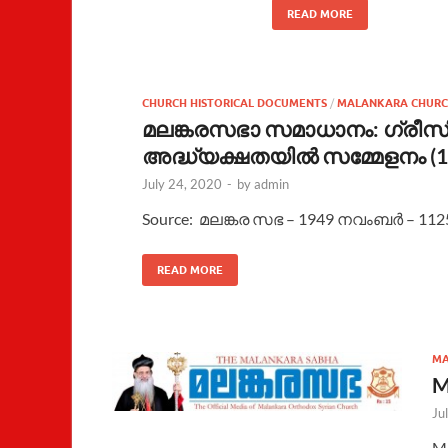
READ MORE
CHURCH HISTORICAL DOCUMENTS
/
MALANKARA CHURC
മലങ്കരസഭാ സമാധാനം: ഗ്രീസിലെ
അദ്ധ്യക്ഷതയില്‍ സമ്മേളനം (1
July 24, 2020
-
by
admin
Source: മലങ്കര സഭ – 1949 നവംബർ – 1125
READ MORE
MA
M
Ju
Ma