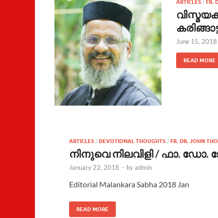
ARTICLES
/
FR.
വിസ്മയക
കരിങ്ങാട്ട
June 15, 2018
READ MORE
ARTICLES
/
DEVOTIONAL THOUGHTS
/
FR. DR. JOHN TH
നിനുവെ നിലവിളി / ഫാ. ഡോ. ജോ
January 22, 2018
-
by
admin
Editorial Malankara Sabha 2018 Jan
READ MORE