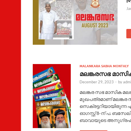
M
Ja
MALANKARA SABHA MONTHLY
മലങ്കരസഭ മാസി
December 29, 2023
-
by
adm
മലങ്കര സഭ മാസിക മ
മുഖപത്രമാണ് മലങ്
സെക്രട്ടറിയായിരുന്ന 
ഓഗസ്റ്റ് 8-ന് പ. ബസ
ബാവായുടെ അനുഗ്രഹാ