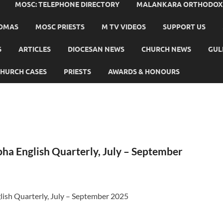
MOSC: TELEPHONE DIRECTORY
MALANKARA ORTHODOX C
HOMAS
MOSC PRIESTS
M TV VIDEOS
SUPPORT US
S
ARTICLES
DIOCESAN NEWS
CHURCH NEWS
GUL
HURCH CASES
PRIESTS
AWARDS & HONOURS
ha English Quarterly, July – September
ish Quarterly, July – September 2025