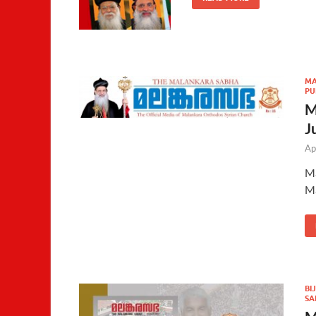
MA
PU
M
J
Ap
Ma
Ma
BI
SA