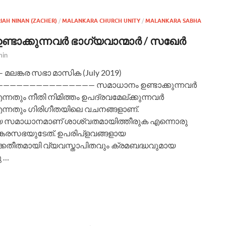
IAH NINAN (ZACHER)
/
MALANKARA CHURCH UNITY
/
MALANKARA SABHA
്ടാക്കുന്നവർ ഭാഗ്യവാന്മാർ / സഖേർ
min
മലങ്കര സഭാ മാസിക (July 2019)
————————————— സമാധാനം ഉണ്ടാക്കുന്നവർ
ന്നതും നീതി നിമിത്തം ഉപദ്രവമേല്ക്കുന്നവർ
എന്നതും ഗിരിഗീതയിലെ വചനങ്ങളാണ്‌.
യ സമാധാനമാണ്‌ ശാശ്വതമായിത്തീരുക എന്നൊരു
ങ്കരസഭയുടേത്. ഉപരിപ്ളവങ്ങളായ
കതീതമായി വ്യവസ്താപിതവും ക്രമബദ്ധവുമായ
 …