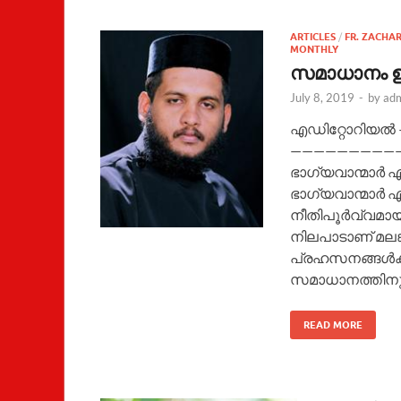
ARTICLES
/
FR. ZACHAR
MONTHLY
സമാധാനം ഉണ
July 8, 2019
-
by
ad
എഡിറ്റോറിയൽ – 
———————————
ഭാഗ്യവാന്മാർ എ
ഭാഗ്യവാന്മാർ 
നീതിപൂർവ്വമാ
നിലപാടാണ്‌ മല
പ്രഹസനങ്ങൾക്
സമാധാനത്തിനു
READ MORE