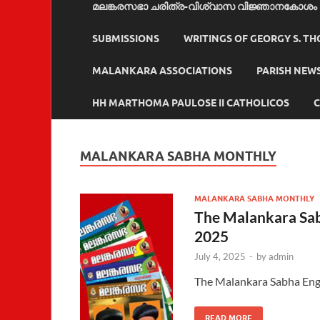
മലങ്കരസഭാ ചരിത്ര-വിശ്വാസ വിജ്ഞാനകോശം
SUBMISSIONS
WRITINGS OF GEORGY S. T
MALANKARA ASSOCIATIONS
PARISH NEW
HH MARTHOMA PAULOSE II CATHOLICOS
C
MALANKARA SABHA MONTHLY
MALANKARA SABHA MONTHLY
The Malankara Sab
2025
July 4, 2025
-
by
admin
The Malankara Sabha Engl
READ MORE