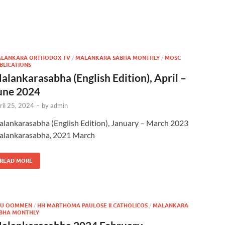
LANKARA ORTHODOX TV
/
MALANKARA SABHA MONTHLY
/
MOSC
BLICATIONS
alankarasabha (English Edition), April –
une 2024
ril 25, 2024
-
by
admin
lankarasabha (English Edition), January – March 2023
lankarasabha, 2021 March
READ MORE
JU OOMMEN
/
HH MARTHOMA PAULOSE II CATHOLICOS
/
MALANKARA
BHA MONTHLY