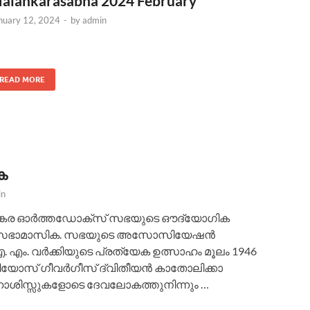
alankarasabha 2024 February
nuary 12, 2024
-
by
admin
READ MORE
ക
in
ലങ്കര ഓർത്തഡോക്സ് സഭയുടെ ഔദ്യോഗിക
കര സഭാമാസിക. സഭയുടെ അസോസിയേഷൻ
എ. എം. വർക്കിയുടെ പ്രത്യേക ഉത്സാഹം മൂലം 1946
േലിയോസ് ഗീവർഗീസ് ദ്വിതീയൻ കാതോലിക്കാ
ശിസ്സുകളോടെ ദേവലോകത്തുനിന്നും …