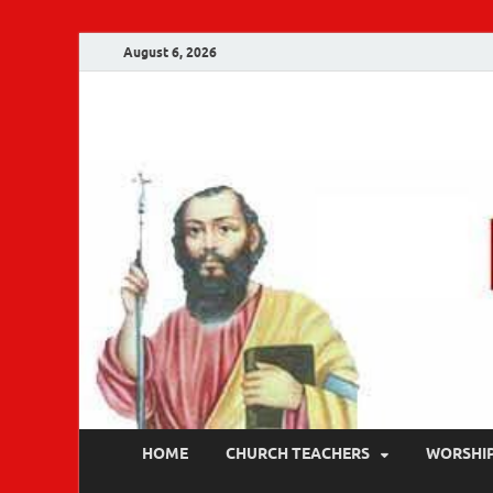
August 6, 2026
Malankara Ortho
m tv
HOME
CHURCH TEACHERS
WORSHI