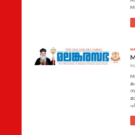
Ma
MA
M
Ma
Ma
മ
സ
മ
പ