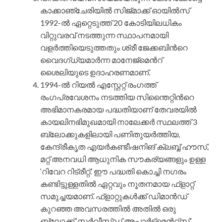
കാക്കാഞ്ചേരിയില്‍ സിജ്മാക്ക് ഓയില്‍സ്
1992-ല്‍ ഏറ്റെടുത്ത് 20 കോടിയിലധികം
വിറ്റുവരവ് നടത്തുന്ന സ്ഥാപനമായി
വളര്‍ത്തിയെടുത്തതും ശ്രീ ജേക്കബിന്‍റെ
വൈദഗ്ധ്യമാര്‍ന്ന മാനേജ്മെന്‍റ്
ശൈലിയുടെ ഉദാഹരണമാണ്.
1994-ല്‍ റിയല്‍ എസ്റ്റേറ്റ് രംഗത്ത്
രംഗപ്രവേശനം നടത്തിയ സിന്തൈറ്റിന്‍റെ
അഭിമാനകരമായ പദ്ധതിയാണ് തേവരയില്‍
കായലിനഭിമുഖമായി നാലേക്കര്‍ സ്ഥലത്ത് 3
ബ്ലോക്കുകളിലായി പണിതുയര്‍ത്തിയ,
കേന്ദ്രീകൃത എയര്‍കണ്ടീഷനിങ് ക്ലബ്ബ് ഹൗസ്,
മറ്റ് അനവധി ആധുനിക സൗകര്യങ്ങളും ഉള്ള
‘റിവേറ റിട്രീറ്റ്.’ ഈ പദ്ധതി കൊച്ചി നഗരം
കണ്ടിട്ടുള്ളതില്‍ ഏറ്റവും നൂതനമായ ഫ്ളാറ്റ്
സമുച്ചയമാണ്. ഫ്ളാറ്റുകള്‍ക്ക് ഡിമാന്‍ഡ്
കുറഞ്ഞ അവസരത്തില്‍ അതില്‍ ഒരു
ബ്ലോക്ക് ‘സര്‍വീസ്ഡ് അപ്പാര്‍ട്ട്മെന്‍റ്സ്’