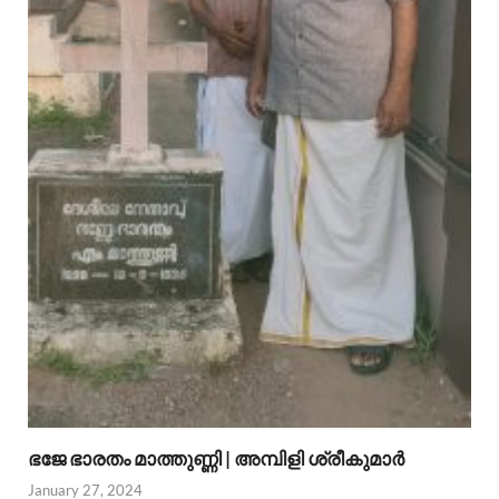
ഭജേ ഭാരതം മാത്തുണ്ണി | അമ്പിളി ശ്രീകുമാര്‍
January 27, 2024