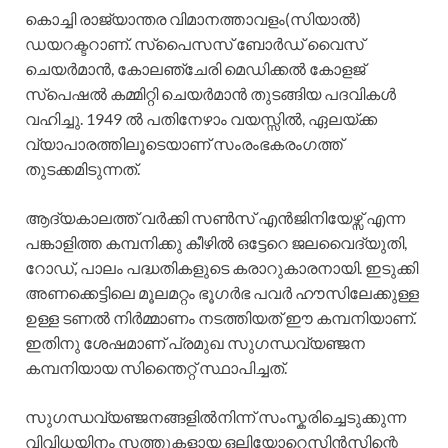
കൊച്ചി രാജ്യാന്തര വിമാനത്താവളം(സിയാൽ)
ഡയറക്ടറാണ്. സ്പൈസസ് ബോർഡ് വൈസ്
ചെയർമാൻ, കോലഞ്ചേരി മെഡിക്കൽ കോളജ്
സ്പെഷൽ കമ്മിറ്റി ചെയർമാൻ തുടങ്ങിയ പദവികള്‍
വഹിച്ചു. 1949 ൽ പതിനേഴാം വയസ്സിൽ, ഏലയ്ക്ക
വ്യാപാരത്തിലൂടെയാണ് സംരംഭകരംഗത്ത്
തുടക്കമിടുന്നത്.
ആദ്യകാലത്ത് വർക്കി സൺസ് എൻജിനിയേഴ്സ് എന്ന
പങ്കാളിത്ത കമ്പനിക്കു കീഴിൽ ഒട്ടേറെ ജലവൈദ്യുതി,
റോഡ്, പാലം പദ്ധതികളുടെ കരാറുകാരനായി. ഇടുക്കി
അണക്കെട്ടിലെ മൂലമറ്റം ഭൂഗർഭ പവർ ഹൗസിലേക്കുള്ള
ഉള്ള ടണൽ നിർമ്മാണം നടത്തിയത് ഈ കമ്പനിയാണ്.
ഇതിനു ശേഷമാണ് പ്രമുഖ സുഗന്ധവ്യഞ്ജന
കമ്പനിയായ സിന്തൈറ്റ് സ്ഥാപിച്ചത്.
സുഗന്ധവ്യഞ്ജനങ്ങളിൽനിന്ന് സംസ്കരിച്ചെടുക്കുന്ന
വിവിധയിനം സത്തുകളായ ഒലിയോറെസിൻസിന്റെ