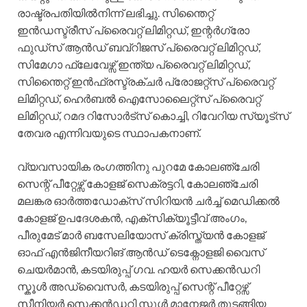
രാഷ്ട്രപതിയിൽനിന്ന് ലഭിച്ചു. സിന്തൈറ്റ്
ഇൻഡസ്ട്രീസ് പ്രൈവറ്റ് ലിമിറ്റഡ്, ഇന്റർഗ്രോ
ഫുഡ്സ് ആൻഡ് ബവ്റിജസ് പ്രൈവറ്റ് ലിമിറ്റഡ്,
സിമേഗാ ഫ്ലേവേഴ്സ് ഇന്ത്യ പ്രൈവറ്റ് ലിമിറ്റഡ്,
സിന്തൈറ്റ് ഇൻഫ്രസ്ട്രക്ചർ പ്രോജറ്റ്സ് പ്രൈവറ്റ്
ലിമിറ്റഡ്, ഹെർബൽ ഐസോലൈറ്റ്സ് പ്രൈവറ്റ്
ലിമിറ്റഡ്, റമദ റിസോർട്സ് കൊച്ചി, റിവേറിയ സ്യൂട്സ്
തേവര എന്നിവയുടെ സ്ഥാപകനാണ്.
വ്യവസായിക രംഗത്തിനു പുറമേ കോലഞ്ചേരി
സെന്റ് പീറ്റേഴ്സ് കോളജ് സെക്രട്ടറി, കോലഞ്ചേരി
മലങ്കര ഓർത്തഡോക്സ് സിറിയൻ ചർച്ച് മെഡിക്കൽ
കോളജ് ഉപദേശകൻ, എക്സിക്യൂട്ടീവ് അംഗം,
പീരുമേട് മാർ ബസേലിയോസ് ക്രിസ്ത്യൻ കോളജ്
ഓഫ് എൻജിനീയറിങ് ആൻഡ് ടെക്നോളജി വൈസ്
ചെയർമാൻ, കടയിരുപ്പ് ഗവ. ഹയർ സെക്കൻഡറി
സ്കൂൾ അഡ്വൈസർ, കടയിരുപ്പ് സെന്റ് പീറ്റേഴ്സ്
സീനിയർ സെക്കൻഡറി സ്കൂൾ മാനേജർ തുടങ്ങിയ