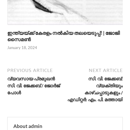
ഇന്ത്യയ്ക്ക് കേരളം നൽകിയ തലയെടുപ്പ്! | ജോജി
സൈമൺ
January 18, 2024
PREVIOUS ARTICLE
NEXT ARTICLE
വ്യവസായ പ്രമുഖന്‍
സി. വി. ജേക്കബ്:
സി. വി. ജേക്കബ് / ജോര്‍ജ്
വ്യക്തിയും
പോള്‍
കാഴ്ചപ്പാടുകളും /
എഡിറ്റര്‍: എം. പി. മത്തായി
About admin