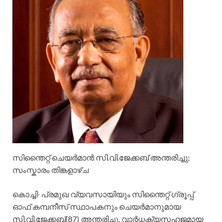
സിന്തൈറ്റ് ചെയർമാൻ സി.വി.ജേക്കബ് അന്തരിച്ചു;
സംസ്കാരം തിങ്കളാഴ്ച
കൊച്ചി∙ പ്രമുഖ വ്യവസായിയും സിന്തൈറ്റ് ഗ്രൂപ്പ്
ഓഫ് കമ്പനീസ് സ്ഥാപകനും ചെയർമാനുമായ
സി.വി.ജേക്കബ്(87) അന്തരിച്ചു. വാർധക്യസഹജമായ