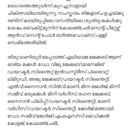
രോഗത്തെത്തുടർന്ന് കുറച്ചുനാളായി
ചികിത്സയിലായിരുന്നു. സംസ്കാരം തിങ്കളാഴ്ച ഉച്ചയ്ക്കു
രണ്ടിന് കടയിരുപ്പിലെ വസതിയിലെ ശുശ്രൂഷകൾക്കു
ശേഷം വൈകിട്ട് മൂന്നിന് കോലഞ്ചേരി സെന്റ് പീറ്റേഴ്സ്
ആൻഡ് സെന്റ് പോൾ ഓർത്തഡോക്സ് പള്ളി
സെമിത്തേരിയിൽ.
തിരുവാണിയൂർ മേപ്പാടത്ത് ഏലിയാമ്മ ജേക്കബ് ആണ്
ഭാര്യ. മക്കൾ: ഡോ. വിജു ജേക്കബ് (മാനേജിങ്
ഡയറക്ടർ, സിന്തൈറ്റ് ഇൻഡസ്ട്രീസ് പ്രൈവറ്റ്
ലിമിറ്റഡ്), അജു ജേക്കബ് (ഡയറക്ടർ, സിന്തൈറ്റ്),
എൽവി നൈനാൻ, സിൽവി മാണി, മിന്ന ജോർജ്, മിന്നി
സജീവ്. മരുമക്കൾ: മിനി വർഗീസ്, രഹന ജേക്കബ്,
നൈനാൻ ഫിലിപ്പ് (ഡയറക്ടർ, സിന്തൈറ്റ്), മാണി
വർഗീസ് (ഡയറക്ടർ, സിന്തൈറ്റ്), ജോർജ് മത്തായി,
ഡോ. സജീവ് ജോർജ് (എംഒഎസ്‍സി മെഡിക്കൽ
കോളജ്, കോലഞ്ചേരി).