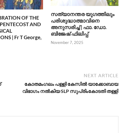
സത്യാനന്തര യുഗത്തിലും
BRATION OF THE
പരിശുദ്ധാത്മാവിനെ
 PENTECOST AND
അനുസരിച്ച് | ഫാ. ഡോ.
GICAL
ബിജേഷ് ഫിലിപ്പ്
NS | Fr T George,
November 7, 2025
6
NEXT ARTICLE
്
കോതമംഗലം പള്ളി കേസിൽ യാക്കോബായ
വിഭാഗം നൽകിയ SLP സുപ്രിംകോടതി തള്ളി