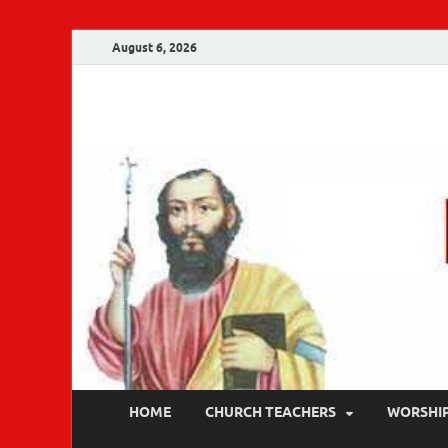
August 6, 2026
Malankara Ortho
m tv
HOME
CHURCH TEACHERS
WORSHI