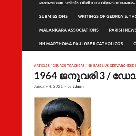
മലങ്കരസഭാ ചരിത്ര-വിശ്വാസ വിജ്ഞാനകോശം
SUBMISSIONS
WRITINGS OF GEORGY S. T
MALANKARA ASSOCIATIONS
PARISH NEW
HH MARTHOMA PAULOSE II CATHOLICOS
C
ARTICLES
/
CHURCH TEACHERS
/
HH BASELIUS GEEVARGHESE I
1964 ജനുവരി 3 / ഡോ
January 4, 2021
-
by
admin