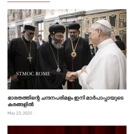
ഭാരതത്തിന്റെ ചന്ദനപരിമളം ഇനി മാർപാപ്പായുടെ
കരങ്ങളിൽ
May 23, 2025