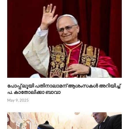
പോപ്പ് ലൂയി പതിനാലാമന് ആശംസകൾ അറിയിച്ച്
പ. കാതോലിക്കാ ബാവാ
May 9, 2025