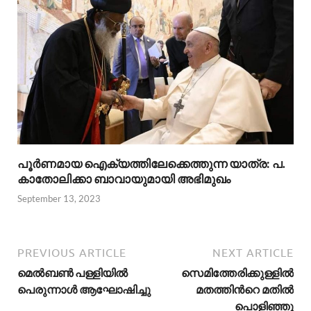
പൂ​ർ​ണ​മാ​യ ഐ​ക്യ​ത്തി​ലേ​ക്കെ​ത്തു​ന്ന യാ​ത്ര: പ.
കാതോലിക്കാ ബാവായുമായി അഭിമുഖം
September 13, 2023
PREVIOUS ARTICLE
NEXT ARTICLE
മെല്‍ബണ്‍ പള്ളിയില്‍
സെമിത്തേരിക്കുള്ളില്‍
പെരുന്നാള്‍ ആഘോഷിച്ചു
മതത്തിന്‍റെ മതില്‍
പൊളിഞ്ഞു