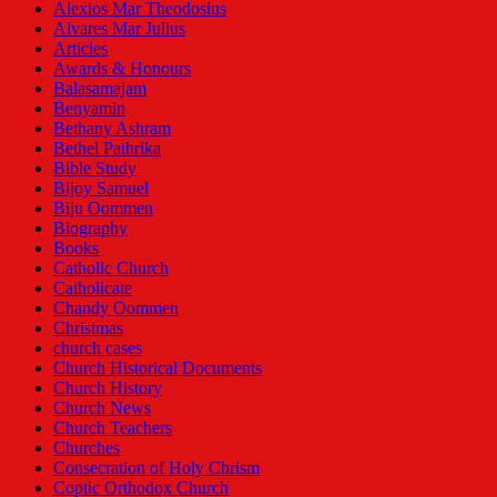
Alexios Mar Theodosius
Alvares Mar Julius
Articles
Awards & Honours
Balasamajam
Benyamin
Bethany Ashram
Bethel Pathrika
Bible Study
Bijoy Samuel
Biju Oommen
Biography
Books
Catholic Church
Catholicate
Chandy Oommen
Christmas
church cases
Church Historical Documents
Church History
Church News
Church Teachers
Churches
Consecration of Holy Chrism
Coptic Orthodox Church