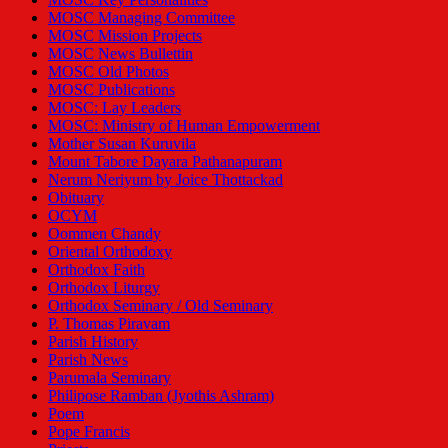
MOSC Managing Committee
MOSC Mission Projects
MOSC News Bullettin
MOSC Old Photos
MOSC Publications
MOSC: Lay Leaders
MOSC: Ministry of Human Empowerment
Mother Susan Kuruvila
Mount Tabore Dayara Pathanapuram
Nerum Neriyum by Joice Thottackad
Obituary
OCYM
Oommen Chandy
Oriental Orthodoxy
Orthodox Faith
Orthodox Liturgy
Orthodox Seminary / Old Seminary
P. Thomas Piravam
Parish History
Parish News
Parumala Seminary
Philipose Ramban (Jyothis Ashram)
Poem
Pope Francis