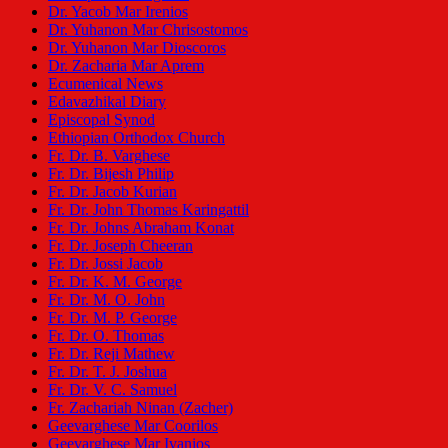
Dr. Yacob Mar Irenios
Dr. Yuhanon Mar Chrisostomos
Dr. Yuhanon Mar Dioscoros
Dr. Zacharia Mar Aprem
Ecumenical News
Edavazhikal Diary
Episcopal Synod
Ethiopian Orthodox Church
Fr. Dr. B. Varghese
Fr. Dr. Bijesh Philip
Fr. Dr. Jacob Kurian
Fr. Dr. John Thomas Karingattil
Fr. Dr. Johns Abraham Konat
Fr. Dr. Joseph Cheeran
Fr. Dr. Jossi Jacob
Fr. Dr. K. M. George
Fr. Dr. M. O. John
Fr. Dr. M. P. George
Fr. Dr. O. Thomas
Fr. Dr. Reji Mathew
Fr. Dr. T. J. Joshua
Fr. Dr. V. C. Samuel
Fr. Zachariah Ninan (Zacher)
Geevarghese Mar Coorilos
Geevarghese Mar Ivanios