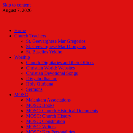
Skip to content
August 7, 2026
Malankara Orthodox TV
m tv
Home
Church Teachers
St. Geevarghese Mar Gregorios
St. Geevarghese Mar Dionysius
St. Baselios Yeldho
Worship
Church Dignitaries and their Offices
Christian World: Websites
Christian Devotional Songs
Divyabodhanam
Holy Qurbana
Sermons
MOSC
Malankara Associations
MOSC: Books
MOSC: Church Historical Documents
MOSC: Church History
MOSC: Constitution
MOSC: Writers
MOSC: Key Personalities