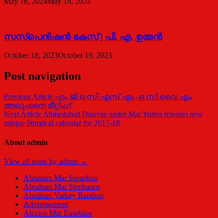
May 18, 2024
May 18, 2024
സസ്പെന്‍ഷന്‍ കേസ് | പി. എ. ഉമ്മന്‍
October 18, 2023
October 19, 2023
Post navigation
Previous Article
എം ജി ഒ സി എസ്‌ എം -ഒ സി വൈ എം
അലുംനൈ മീറ്റിംഗ്‌
Next Article
Ahmedabad Diocese under Mar Yulios releases new
unique liturgical calendar for 2017-18
About admin
View all posts by admin →
Abraham Mar Seraphim
Abraham Mar Stephanos
Abraham Varkey Ramban
Advertisement
Alexios Mar Eusebios