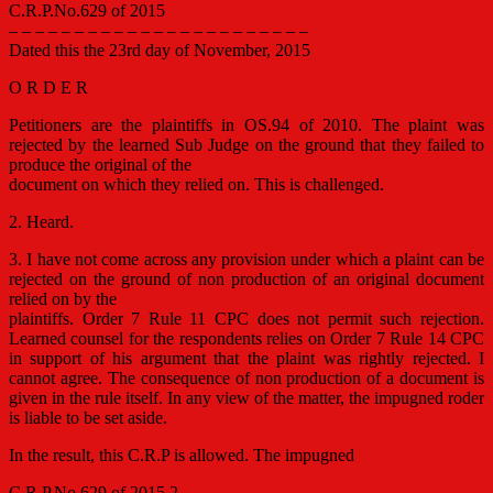
C.R.P.No.629 of 2015
– – – – – – – – – – – – – – – – – – – – – – –
Dated this the 23rd day of November, 2015
O R D E R
Petitioners are the plaintiffs in OS.94 of 2010. The plaint was
rejected by the learned Sub Judge on the ground that they failed to
produce the original of the
document on which they relied on. This is challenged.
2. Heard.
3. I have not come across any provision under which a plaint can be
rejected on the ground of non production of an original document
relied on by the
plaintiffs. Order 7 Rule 11 CPC does not permit such rejection.
Learned counsel for the respondents relies on Order 7 Rule 14 CPC
in support of his argument that the plaint was rightly rejected. I
cannot agree. The consequence of non production of a document is
given in the rule itself. In any view of the matter, the impugned roder
is liable to be set aside.
In the result, this C.R.P is allowed. The impugned
C.R.P.No.629 of 2015 2