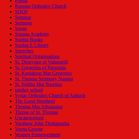
Priests
Russian Orthodox Church
SDOF
Seminar
Sermons
Songs
Sopana Academy
Sophia Books
Sophia E Library
Speeches
Spiritual Organisations
St. Dionysius of Vattasseril
St. Gregorios of Parumala
St. Kuriakose Mar Gregorios
St. Thomas Seminary Nagpur
St. Yeldho Mar Baselius
sunday school
Syriac Orthodox Church of Antioch
The Good Shepherd
Thomas Mar Athanasius
Throne of St. Thomas
Uncategorized
Varghese John Thottapuzha
Veena George
Women Empowerment