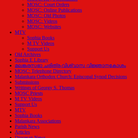
MOSC: Court Orders
MOSC: Online Publications
MOSC: Old Photos
MOSC: Videos
MOSC: Websites
MTV
Sophia Books
M TV Videos
Support Us
Old Archives
Sophia E Library
മലങ്കരസഭാ ചരിത്ര-വിശ്വാസ വിജ്ഞാനകോശം
MOSC: Telephone Directory
Malankara Orthodox Church: Episcopal Synod Decisions
Submissions
Writings of Georgy S. Thomas
MOSC Priests
M TV Videos
Support Us
MTV
Sophia Books
Malankara Associations
Parish News
Articles
Diocesan News