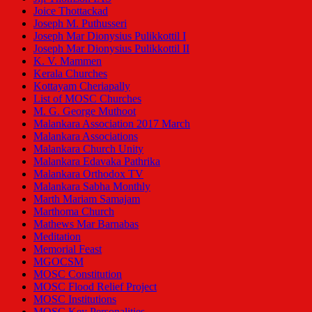
Joice Thottackad
Joseph M. Puthusseri
Joseph Mar Dionysius Pulikkottil I
Joseph Mar Dionysius Pulikkottil II
K. V. Mammen
Kerala Churches
Kottayam Cheriapally
List of MOSC Churches
M. G. George Muthoot
Malankara Association 2017 March
Malankara Associations
Malankara Church Unity
Malankara Edavaka Pathrika
Malankara Orthodox TV
Malankara Sabha Monthly
Marth Mariam Samajam
Marthoma Church
Mathews Mar Barnabas
Meditation
Memorial Feast
MGOCSM
MOSC Constitution
MOSC Flood Relief Project
MOSC Institutions
MOSC Key Personalities