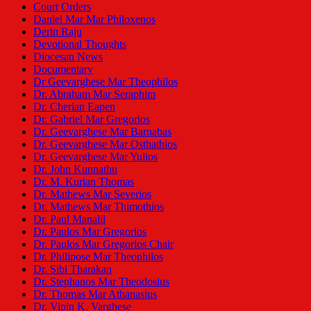
Court Orders
Daniel Mar Mar Philoxenos
Derin Raju
Devotional Thoughts
Diocesan News
Documentary
Dr Geevarghese Mar Theophilos
Dr. Abraham Mar Seraphim
Dr. Cherian Eapen
Dr. Gabriel Mar Gregorios
Dr. Geevarghese Mar Barnabas
Dr. Geevarghese Mar Osthathios
Dr. Geevarghese Mar Yulios
Dr. John Kunnathu
Dr. M. Kurian Thomas
Dr. Mathews Mar Severios
Dr. Mathews Mar Thimothios
Dr. Paul Manalil
Dr. Paulos Mar Gregorios
Dr. Paulos Mar Gregorios Chair
Dr. Philipose Mar Theophilos
Dr. Sibi Tharakan
Dr. Stephanos Mar Theodosius
Dr. Thomas Mar Athanasius
Dr. Vipin K. Varghese