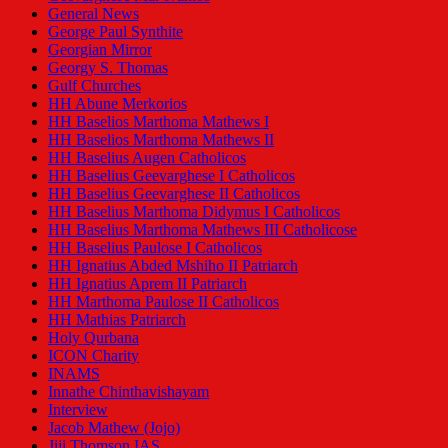
General News
George Paul Synthite
Georgian Mirror
Georgy S. Thomas
Gulf Churches
HH Abune Merkorios
HH Baselios Marthoma Mathews I
HH Baselios Marthoma Mathews II
HH Baselius Augen Catholicos
HH Baselius Geevarghese I Catholicos
HH Baselius Geevarghese II Catholicos
HH Baselius Marthoma Didymus I Catholicos
HH Baselius Marthoma Mathews III Catholicose
HH Baselius Paulose I Catholicos
HH Ignatius Abded Mshiho II Patriarch
HH Ignatius Aprem II Patriarch
HH Marthoma Paulose II Catholicos
HH Mathias Patriarch
Holy Qurbana
ICON Charity
INAMS
Innathe Chinthavishayam
Interview
Jacob Mathew (Jojo)
Jiji Thomson IAS