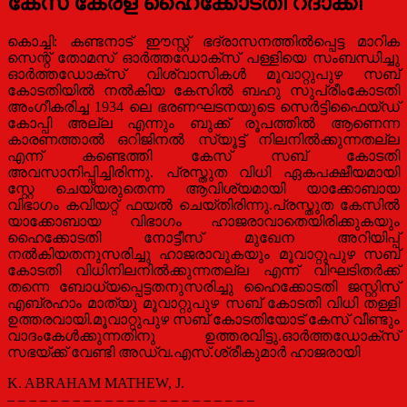
കേസ് കേരള ഹൈക്കോടതി റദാക്കി
കൊച്ചി: കണ്ടനാട് ഈസ്റ്റ്‌ ഭദ്രാസനത്തില്‍പ്പെട്ട മാറിക
സെന്റ് തോമസ്‌ ഓര്‍ത്തഡോക്സ് പള്ളിയെ സംബന്ധിച്ചു
ഓര്‍ത്തഡോക്സ് വിശ്വാസികള്‍ മൂവാറ്റുപുഴ സബ്
കോടതിയില്‍ നല്‍കിയ കേസില്‍ ബഹു സുപ്രീംകോടതി
അംഗീകരിച്ച 1934 ലെ ഭരണഘടനയുടെ സെര്‍ട്ടിഫൈയ്ഡ്
കോപ്പി അല്ല എന്നും ബുക്ക് രൂപത്തില്‍ ആണെന്ന
കാരണത്താല്‍ ഒറിജിനല്‍ സ്യൂട്ട് നിലനില്‍ക്കുന്നതല്ല
എന്ന് കണ്ടെത്തി കേസ് സബ് കോടതി
അവസാനിപ്പിച്ചിരിന്നു. പ്രസ്തുത വിധി ഏകപക്ഷീയമായി
സ്റ്റേ ചെയ്യരുതെന്ന ആവിശ്യമായി യാക്കോബായ
വിഭാഗം കവിയറ്റ് ഫയല്‍ ചെയ്തിരിന്നു.പ്രസ്തുത കേസില്‍
യാക്കോബായ വിഭാഗം ഹാജരാവാതെയിരിക്കുകയും
ഹൈക്കോടതി നോട്ടീസ് മുഖേന അറിയിപ്പ്
നല്‍കിയതനുസരിച്ചു ഹാജരാവുകയും മൂവാറ്റുപുഴ സബ്
കോടതി വിധിനിലനില്‍ക്കുന്നതല്ല എന്ന് വിഘടിതര്‍ക്ക്
തന്നെ ബോധ്യപ്പെട്ടതനുസരിച്ചു ഹൈക്കോടതി ജസ്റ്റിസ്
എബ്രഹാം മാത്യു മൂവാറ്റുപുഴ സബ് കോടതി വിധി തള്ളി
ഉത്തരവായി.മൂവാറ്റുപുഴ സബ് കോടതിയോട് കേസ് വീണ്ടും
വാദംകേള്‍ക്കുന്നതിനു ഉത്തരവിട്ടു.ഓര്‍ത്തഡോക്സ്
സഭയ്ക്ക് വേണ്ടി അഡ്വ.എസ്.ശ്രീകുമാര്‍ ഹാജരായി
K. ABRAHAM MATHEW, J.
– – – – – – – – – – – – – – – – – – – – – – –