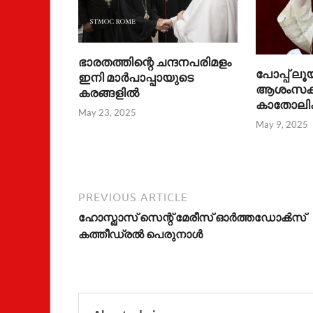
ഭാരതത്തിന്റെ ചന്ദനപരിമളം
പോപ്പ് ല
ഇനി മാർപാപ്പായുടെ
ആശംസകൾ 
കരങ്ങളിൽ
കാതോലിക
May 23, 2025
May 9, 2025
PREVIOUS ARTICLE
ഹോസ്ഖാസ് സെന്റ് മേരീസ് ഓർത്തഡോൿസ്
കത്തീഡ്രൽ പെരുനാൾ