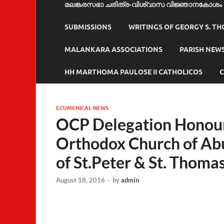
മലങ്കരസഭാ ചരിത്ര-വിശ്വാസ വിജ്ഞാനകോശം
SUBMISSIONS
WRITINGS OF GEORGY S. T
MALANKARA ASSOCIATIONS
PARISH NEW
HH MARTHOMA PAULOSE II CATHOLICOS
C
ECUMENICAL NEWS
OCP Delegation Honour
Orthodox Church of Abu
of St.Peter & St. Thoma
August 18, 2016
-
by
admin