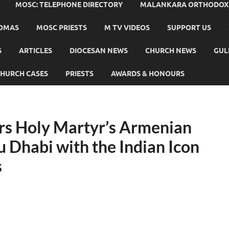
MOSC: TELEPHONE DIRECTORY
MALANKARA ORTHODOX C
HOMAS
MOSC PRIESTS
M TV VIDEOS
SUPPORT US
S
ARTICLES
DIOCESAN NEWS
CHURCH NEWS
GUL
HURCH CASES
PRIESTS
AWARDS & HONOURS
s Holy Martyr’s Armenian
 Dhabi with the Indian Icon
s