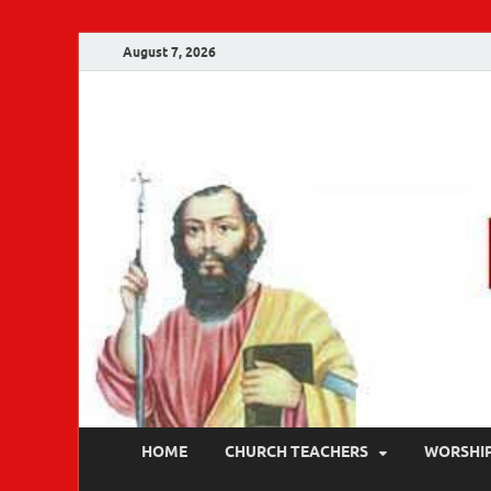
August 7, 2026
Malankara Ortho
m tv
HOME
CHURCH TEACHERS
WORSHI