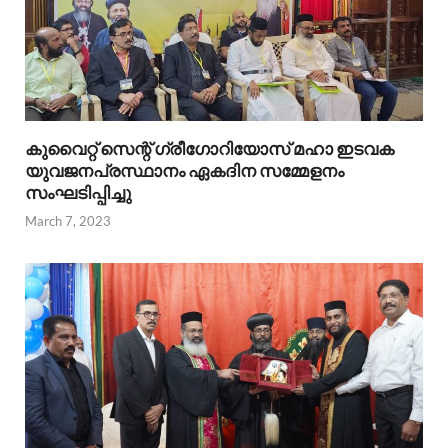
കുവൈറ്റ്‌ സെന്റ്‌ ഗ്രീഗോറിയോസ്‌ മഹാ ഇടവക
യുവജനപ്രസ്ഥാനം ഏകദിന സമ്മേളനം
സംഘടിപ്പിച്ചു
March 7, 2023