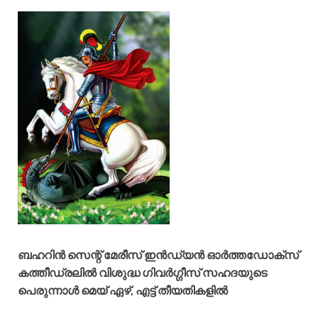
ബഹറിൻ സെന്റ്‌ മേരീസ്‌ ഇൻഡ്യൻ ഓർത്തഡോക്സ്‌
കത്തീഡ്രലിൽ വിശുദ്ധ ഗിവർഗ്ഗീസ്‌ സഹദയുടെ
പെരുന്നാൾ മെയ്‌ ഏഴ്‌, എട്ട്‌ തീയതികളിൽ