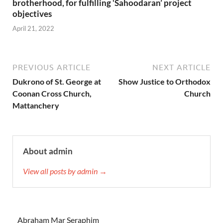
brotherhood, for fulfilling ‘Sahoodaran’ project
objectives
April 21, 2022
PREVIOUS ARTICLE
NEXT ARTICLE
Dukrono of St. George at
Show Justice to Orthodox
Coonan Cross Church,
Church
Mattanchery
About admin
View all posts by admin →
Abraham Mar Seraphim