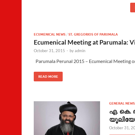
ECUMENICAL NEWS
/
ST. GREGORIOS OF PARUMALA
Ecumenical Meeting at Parumala: V
October 31, 2015
-
by
admin
Parumala Perunal 2015 – Ecumenical Meeting o
READ MORE
GENERAL NEWS
എ. കെ. 
യൂലിയ
October 31, 2