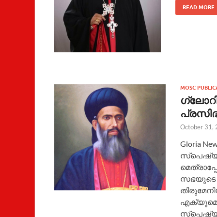
READ MORE
MOSC PUBLIC
ഗ്ലോറി
പ്രസിദ്
October 31,
Gloria N
സ്പെഷ്യൽ 
മെത്രാപ്
സഭയുടെ പ
തിരുമേനിയ
എക്യുമെന
സ്പെഷ്