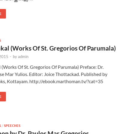
E
S
kal (Works Of St. Gregorios Of Parumala)
 2015
-
by
admin
 (Works Of St. Gregorios Of Parumala) Preface: Dr.
e Mar Yulios. Editor: Joice Thottackad. Published by
ks, Kottayam. http://ebook.marthoman.tv/?cat=35
E
S
/
SPEECHES
mon by Dr. Paulos Mar Gregorios