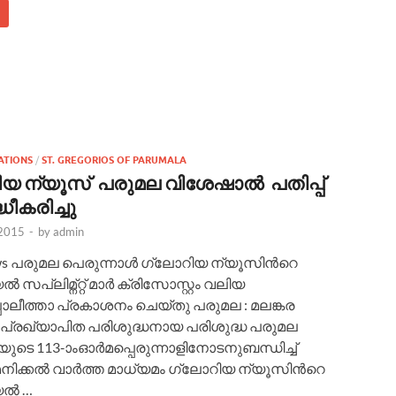
ATIONS
/
ST. GREGORIOS OF PARUMALA
യ ന്യൂസ്‌ പരുമല വിശേഷാൽ പതിപ്പ്
ധീകരിച്ചു
 2015
-
by
admin
ews പരുമല പെരുന്നാൾ ഗ്ലോറിയ ന്യൂസിൻറെ
സപ്ലിമ്ന്റ്റ് മാര്‍ ക്രിസോസ്റ്റം വലിയ
പോലീത്താ പ്രകാശനം ചെയ്തു പരുമല : മലങ്കര
്രഖ്യാപിത പരിശുദ്ധനായ പരിശുദ്ധ പരുമല
ുടെ 113-ാംഓര്‍മപ്പെരുന്നാളിനോടനുബന്ധിച്ച്
ിക്കല്‍ വാർത്ത‍ മാധ്യമം ഗ്ലോറിയ ന്യൂസിൻറെ
യൽ …