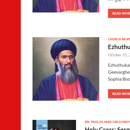
READ MOR
CHURCH NEW
Ezhuthu
October 31,
Ezhuthukal
Geevarghes
Sophia Boo
READ MOR
DR. PAULOS MAR GREGORIO
Holy Cross: Ser