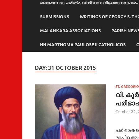
മലങ്കരസഭാ ചരിത്ര-വിശ്വാസ വിജ്ഞാനകോശം
SUBMISSIONS
WRITINGS OF GEORGY S. T
MALANKARA ASSOCIATIONS
PARISH NEW
HH MARTHOMA PAULOSE II CATHOLICOS
C
DAY:
31 OCTOBER 2015
ST. GREGORI
വി. കുര
പരിഭാഷ
October 31,
വി. കുര
പരിഭാഷപ്പ
മാപ്പിള അത്‌