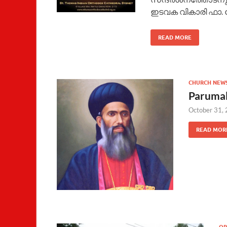
ഇടവക വികാരി ഫാ. 
READ MORE
CHURCH NEW
Parumal
October 31,
READ MOR