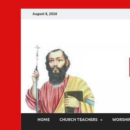
August 8, 2026
Malankara Ortho
m tv
HOME
CHURCH TEACHERS
WORSHI