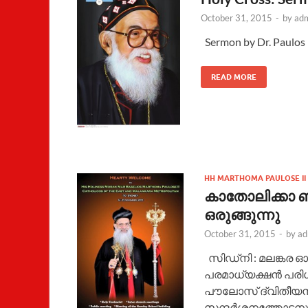
October 31, 2015
-
by
ad
Sermon by Dr. Paulos
READ MORE
HH MARTHOMA PAULOSE II
കാതോലിക്കാ ബ
ഒരുങ്ങുന്നു
October 31, 2015
-
by
ad
സിഡ്നി : മലങ്കര 
പരമാധ്യക്ഷന്‍ പരിശ
പൗലോസ് ദ്വിതീയന
സന്ദര്‍ശനത്തോടനുബന