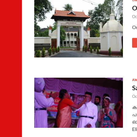
OR
O
Oc
Or
AW
S
Oc
കൂ
പ
ഓര
El