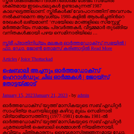
സ്ത്രീ ശക്തീകരണ ദര്‍ശനങ്ങള്‍ക്ക് ശേഷം സഭയില്‍
ശക്തമായ ഇടപെടലുകള്‍ ഉണ്ടാകുന്നത് 1987
കാലഘട്ടത്തിലാണ്. സ്ത്രീകള്‍ക്ക് വേദപഠനത്തിന് അവസരം
നല്‍കണമെന്ന ആവശ്യം 1980-കളില്‍ ആരംഭിച്ചതിന്‍റെ
രേഖകള്‍ ലഭ്യമാണ്: ‘സഭയിലെ മഠങ്ങളിലെ സിസ്റ്റേഴ്സ്
മര്‍ത്തമറിയം സമാജം പ്രവര്‍ത്തകര്‍, വീട്ടമ്മമാര്‍ തുടങ്ങിയ
വനിതകള്‍ക്കായി പഴയ സെമിനാരിയിലെ …
സ്ത്രീ പ്രാതിനിധ്യം മലങ്കര ഓര്‍ത്തഡോക്സ് സഭയില്‍ |
ഫാ. ഡോ. ജോണ്‍ തോമസ് കരിങ്ങാട്ടില്‍
Read More
Articles
/
Joice Thottackad
ഷെബാലി അച്ചനും ഓര്‍ത്തഡോക്സ്
ഹെറാള്‍ഡും: ചില ഓര്‍മ്മകള്‍ | ജോയ്സ്
തോട്ടയ്ക്കാട്
January 15, 2023
January 21, 2023
-
by
admin
ഓര്‍ത്തഡോക്സ് യൂത്ത് മാസികയുടെ സബ് എഡിറ്റര്‍
സാഹിത്യ രചനയിലുള്ള കഴിവു മൂലം സെമിനാരി
വിദ്യാഭ്യാസത്തിനു (1977-1981) ശേഷം 1981-ല്‍
ഓര്‍ത്തഡോക്സ് യൂത്ത് മാസികയുടെ സബ് എഡിറ്റര്‍
ചുമതലയില്‍ ഷെബാലി ശെമ്മാശന്‍ നിയമിതനായി.
കവിയും ചിത്രകാരനും ദൈവശാസ്ത്രജ്ഞനുമായ ഡോ.