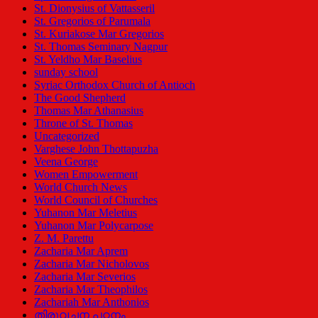
St. Dionysius of Vattasseril
St. Gregorios of Parumala
St. Kuriakose Mar Gregorios
St. Thomas Seminary Nagpur
St. Yeldho Mar Baselius
sunday school
Syriac Orthodox Church of Antioch
The Good Shepherd
Thomas Mar Athanasius
Throne of St. Thomas
Uncategorized
Varghese John Thottapuzha
Veena George
Women Empowerment
World Church News
World Council of Churches
Yuhanon Mar Meletius
Yuhanon Mar Polycarpose
Z. M. Parettu
Zacharia Mar Aprem
Zacharia Mar Nicholovos
Zacharia Mar Severios
Zacharia Mar Theophilos
Zachariah Mar Anthonios
തിരുവചന പഠനം