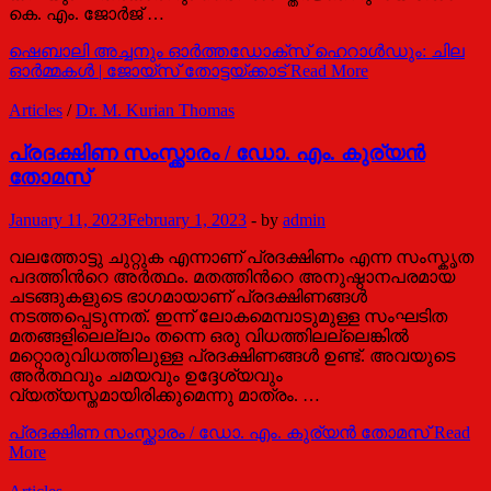
കെ. എം. ജോര്‍ജ് …
ഷെബാലി അച്ചനും ഓര്‍ത്തഡോക്സ് ഹെറാള്‍ഡും: ചില
ഓര്‍മ്മകള്‍ | ജോയ്സ് തോട്ടയ്ക്കാട്
Read More
Articles
/
Dr. M. Kurian Thomas
പ്രദക്ഷിണ സംസ്ക്കാരം / ഡോ. എം. കുര്യന്‍
തോമസ്
January 11, 2023
February 1, 2023
-
by
admin
വലത്തോട്ടു ചുറ്റുക എന്നാണ് പ്രദക്ഷിണം എന്ന സംസ്കൃത
പദത്തിന്‍റെ അര്‍ത്ഥം. മതത്തിന്‍റെ അനുഷ്ഠാനപരമായ
ചടങ്ങുകളുടെ ഭാഗമായാണ് പ്രദക്ഷിണങ്ങള്‍
നടത്തപ്പെടുന്നത്. ഇന്ന് ലോകമെമ്പാടുമുള്ള സംഘടിത
മതങ്ങളിലെല്ലാം തന്നെ ഒരു വിധത്തിലല്ലെങ്കില്‍
മറ്റൊരുവിധത്തിലുള്ള പ്രദക്ഷിണങ്ങള്‍ ഉണ്ട്. അവയുടെ
അര്‍ത്ഥവും ചമയവും ഉദ്ദേശ്യവും
വ്യത്യസ്തമായിരിക്കുമെന്നു മാത്രം. …
പ്രദക്ഷിണ സംസ്ക്കാരം / ഡോ. എം. കുര്യന്‍ തോമസ്
Read
More