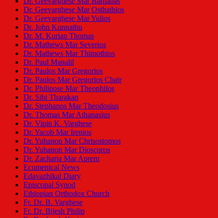
Dr. Geevarghese Mar Barnabas
Dr. Geevarghese Mar Osthathios
Dr. Geevarghese Mar Yulios
Dr. John Kunnathu
Dr. M. Kurian Thomas
Dr. Mathews Mar Severios
Dr. Mathews Mar Thimothios
Dr. Paul Manalil
Dr. Paulos Mar Gregorios
Dr. Paulos Mar Gregorios Chair
Dr. Philipose Mar Theophilos
Dr. Sibi Tharakan
Dr. Stephanos Mar Theodosius
Dr. Thomas Mar Athanasius
Dr. Vipin K. Varghese
Dr. Yacob Mar Irenios
Dr. Yuhanon Mar Chrisostomos
Dr. Yuhanon Mar Dioscoros
Dr. Zacharia Mar Aprem
Ecumenical News
Edavazhikal Diary
Episcopal Synod
Ethiopian Orthodox Church
Fr. Dr. B. Varghese
Fr. Dr. Bijesh Philip