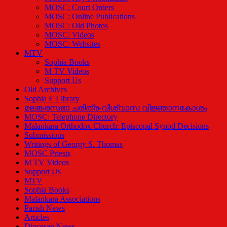
MOSC: Court Orders
MOSC: Online Publications
MOSC: Old Photos
MOSC: Videos
MOSC: Websites
MTV
Sophia Books
M TV Videos
Support Us
Old Archives
Sophia E Library
മലങ്കരസഭാ ചരിത്ര-വിശ്വാസ വിജ്ഞാനകോശം
MOSC: Telephone Directory
Malankara Orthodox Church: Episcopal Synod Decisions
Submissions
Writings of Georgy S. Thomas
MOSC Priests
M TV Videos
Support Us
MTV
Sophia Books
Malankara Associations
Parish News
Articles
Diocesan News