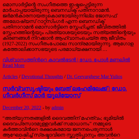
മൊസാർട്ടിന്റെ സംഗീതത്തെ ഇഷ്ടപ്പെട്ടിരുന്ന
മാർപാപ്പയായിരുന്നു ബെനഡിക്ട് പതിനാറാമൻ.
ജർമൻകാരനായതുകൊണ്ടായിരുന്നില്ല ജോസഫ്
അലോഷ്യസ് റാറ്റ്സിംഗർ എന്ന ബെനഡിക്ട്
പതിനാറാമൻ മൊസാർട്ടിനെ സ്നേഹിച്ചത്. ജീവിതത്തിൽ
സ്നേഹത്തിന്റെയും പ്രത്യാശയുടെയും സത്യത്തിന്റെയും
കിരണങ്ങൾ നിറക്കാൻ ആഹ്വാനംചെയ്ത ആ ജീവിതം
(1927-2022) സംഗീതംപോലെ സാന്ദ്രമായിരുന്നു. ആഗോള
കത്തോലിക്കാസഭയുടെ പരമാധ്യക്ഷനായി …
വിശ്വാസത്തിന്‍റെ കാവൽഭടൻ | ഡോ. പോള്‍ മണലില്‍
Read More
Articles
/
Devotional Thoughts
/
Dr. Geevarghese Mar Yulios
സര്‍വ്വസൃഷ്ടിയും ബേത് ലഹേമിലേക്ക് | ഡോ.
ഗീവര്‍ഗീസ് മാര്‍ യൂലിയോസ്
December 20, 2022
-
by
admin
“അത്യുന്നതങ്ങളില്‍ ദൈവത്തിന് മഹത്വം; ഭൂമിയില്‍
ദൈവപ്രസാദമുള്ളവര്‍ക്ക് സമാധാനം” നമ്മുടെ
കര്‍ത്താവിന്‍റെ രക്ഷാകരമായ ജനനപെരുന്നാള്‍
ആഘോഷിച്ച് സ്രഷ്ടാവിനെ സ്തുതിപ്പാനും അവന്‍റെ