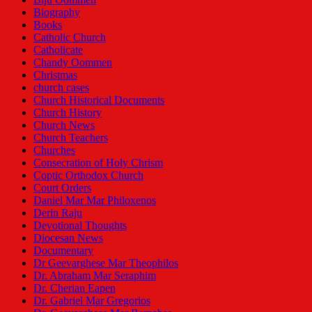
Biography
Books
Catholic Church
Catholicate
Chandy Oommen
Christmas
church cases
Church Historical Documents
Church History
Church News
Church Teachers
Churches
Consecration of Holy Chrism
Coptic Orthodox Church
Court Orders
Daniel Mar Mar Philoxenos
Derin Raju
Devotional Thoughts
Diocesan News
Documentary
Dr Geevarghese Mar Theophilos
Dr. Abraham Mar Seraphim
Dr. Cherian Eapen
Dr. Gabriel Mar Gregorios