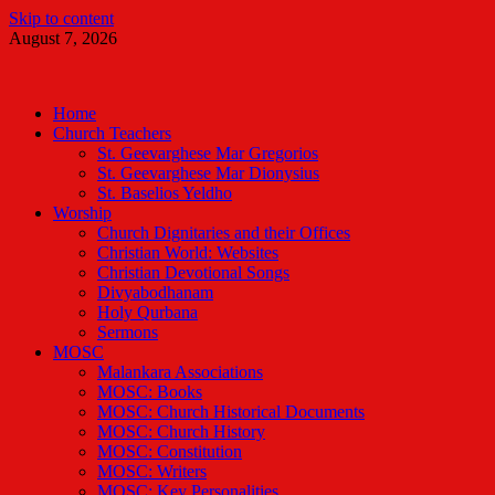
Skip to content
August 7, 2026
Malankara Orthodox TV
m tv
Home
Church Teachers
St. Geevarghese Mar Gregorios
St. Geevarghese Mar Dionysius
St. Baselios Yeldho
Worship
Church Dignitaries and their Offices
Christian World: Websites
Christian Devotional Songs
Divyabodhanam
Holy Qurbana
Sermons
MOSC
Malankara Associations
MOSC: Books
MOSC: Church Historical Documents
MOSC: Church History
MOSC: Constitution
MOSC: Writers
MOSC: Key Personalities