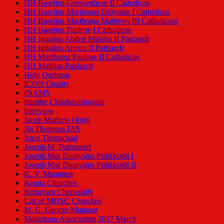
HH Baselius Geevarghese II Catholicos
HH Baselius Marthoma Didymus I Catholicos
HH Baselius Marthoma Mathews III Catholicose
HH Baselius Paulose I Catholicos
HH Ignatius Abded Mshiho II Patriarch
HH Ignatius Aprem II Patriarch
HH Marthoma Paulose II Catholicos
HH Mathias Patriarch
Holy Qurbana
ICON Charity
INAMS
Innathe Chinthavishayam
Interview
Jacob Mathew (Jojo)
Jiji Thomson IAS
Joice Thottackad
Joseph M. Puthusseri
Joseph Mar Dionysius Pulikkottil I
Joseph Mar Dionysius Pulikkottil II
K. V. Mammen
Kerala Churches
Kottayam Cheriapally
List of MOSC Churches
M. G. George Muthoot
Malankara Association 2017 March