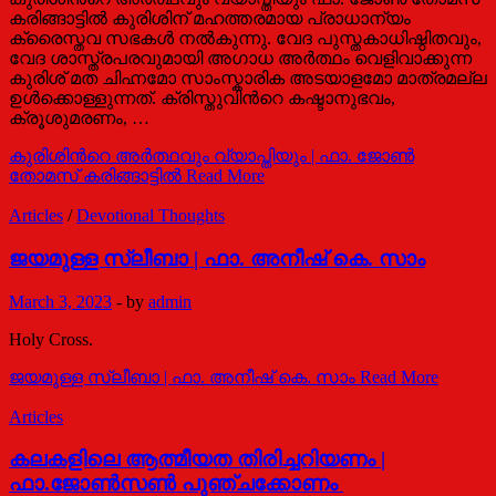
കരിങ്ങാട്ടില്‍ കുരിശിന് മഹത്തരമായ പ്രാധാന്യം
ക്രൈസ്തവ സഭകള്‍ നല്‍കുന്നു. വേദ പുസ്തകാധിഷ്ഠിതവും,
വേദ ശാസ്ത്രപരവുമായി അഗാധ അര്‍ത്ഥം വെളിവാക്കുന്ന
കുരിശ് മത ചിഹ്നമോ സാംസ്കാരിക അടയാളമോ മാത്രമല്ല
ഉള്‍ക്കൊള്ളുന്നത്. ക്രിസ്തുവിന്‍റെ കഷ്ടാനുഭവം,
ക്രൂശുമരണം, …
കുരിശിന്‍റെ അര്‍ത്ഥവും വ്യാപ്തിയും | ഫാ. ജോണ്‍
തോമസ് കരിങ്ങാട്ടില്‍
Read More
Articles
/
Devotional Thoughts
ജയമുള്ള സ്ലീബാ | ഫാ. അനീഷ് കെ. സാം
March 3, 2023
-
by
admin
Holy Cross.
ജയമുള്ള സ്ലീബാ | ഫാ. അനീഷ് കെ. സാം
Read More
Articles
കലകളിലെ ആത്മീയത തിരിച്ചറിയണം |
ഫാ.ജോൺസൺ പുഞ്ചക്കോണം