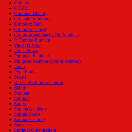
Obituary
OCYM
Oommen Chandy
Oriental Orthodoxy
Orthodox Faith
Orthodox Liturgy
Orthodox Seminary / Old Seminary
P. Thomas Piravam
Parish History
Parish News
Parumala Seminary
Philipose Ramban (Jyothis Ashram)
Poem
Pope Francis
Priests
Russian Orthodox Church
SDOF
Seminar
Sermons
Songs
Sopana Academy
Sophia Books
Sophia E Library
Speeches
Spiritual Organisations