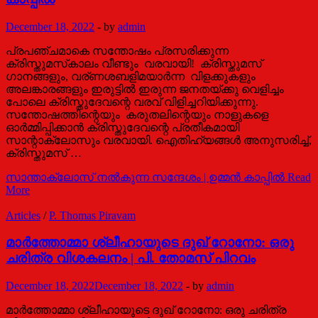
December 18, 2022
-
by
admin
പ്രപഞ്ചമാകെ സന്തോഷം പ്രസരിക്കുന്ന
ക്രിസ്തുമസ്‌കാലം വീണ്ടും വരവായി! ക്രിസ്തുമസ്
ഗാനങ്ങളും, വര്ണശബളിമയാർന്ന വിളക്കുകളും
അലങ്കാരങ്ങളും ഇരുട്ടിൽ ഇരുന്ന ജനതയ്ക്കു വെളിച്ചം
പോലെ ക്രിസ്തുദേവന്റെ വരവ് വിളിച്ചറിയിക്കുന്നു.
സന്തോഷത്തിന്റെയും കരുതലിന്റെയും നാളുകളെ
ഓർമ്മിപ്പിക്കാൻ ക്രിസ്തുദേവന്റെ പ്രതീകമായി
സാന്റാക്ലോസും വരവായി. ഐതിഹ്യങ്ങൾ അനുസരിച്ച്,
ക്രിസ്തുമസ് …
സാന്താക്ലോസ് നൽകുന്ന സന്ദേശം | ഉമ്മൻ കാപ്പിൽ
Read
More
Articles
/
P. Thomas Piravam
മാര്‍ത്തോമ്മാ ശ്ലീഹായുടെ ദുഖ് റോനോ: ഒരു
ചരിത്ര വിശകലനം | പി. തോമസ് പിറവം
December 18, 2022
December 18, 2022
-
by
admin
മാര്‍ത്തോമ്മാ ശ്ലീഹായുടെ ദുഖ് റോനോ: ഒരു ചരിത്ര