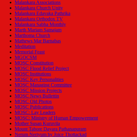
Malankara Associations
Malankara Church Unity
Malankara Edavaka Pathrika
Malankara Orthodox TV
Malankara Sabha Monthly
Marth Mariam Samajam
Marthoma Church
Mathews Mar Barnabas
Meditation
Memorial Feast
MGOCSM
MOSC Constitution
MOSC Flood Relief Project
MOSC Institutions
MOSC Key Personalities
MOSC Managing Committee
MOSC Mission Projects
MOSC News Bullettin
MOSC Old Photos
MOSC Publications
MOSC: Lay Leaders
MOSC: Ministry of Human Empowerment
Mother Susan Kuruvila
Mount Tabore Dayara Pathanapuram
Nerum Neriyum by Joice Thottackad