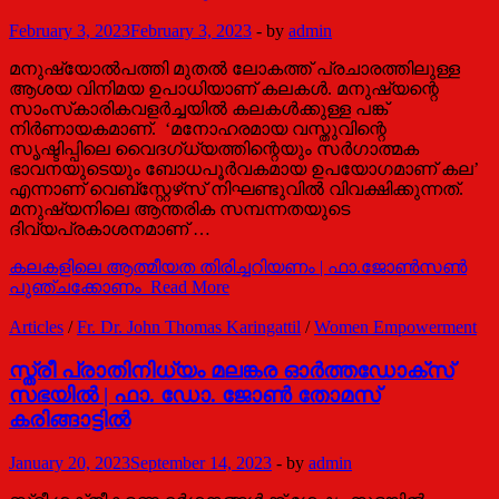
February 3, 2023
February 3, 2023
-
by
admin
മനുഷ്യോല്‍പത്തി മുതല്‍ ലോകത്ത് പ്രചാരത്തിലുള്ള
ആശയ വിനിമയ ഉപാധിയാണ് കലകൾ. മനുഷ്യന്റെ
സാംസ്‌കാരികവളര്‍ച്ചയില്‍ കലകള്‍ക്കുള്ള പങ്ക്
നിര്‍ണായകമാണ്. ‘മനോഹരമായ വസ്തുവിന്റെ
സൃഷ്ടിപ്പിലെ വൈദഗ്ധ്യത്തിന്റെയും സര്‍ഗാത്മക
ഭാവനയുടെയും ബോധപൂര്‍വകമായ ഉപയോഗമാണ് കല’
എന്നാണ് വെബ്‌സ്റ്റേഴ്‌സ് നിഘണ്ടുവില്‍ വിവക്ഷിക്കുന്നത്.
മനുഷ്യനിലെ ആന്തരിക സമ്പന്നതയുടെ
ദിവ്യപ്രകാശനമാണ് …
കലകളിലെ ആത്മീയത തിരിച്ചറിയണം | ഫാ.ജോൺസൺ
പുഞ്ചക്കോണം
Read More
Articles
/
Fr. Dr. John Thomas Karingattil
/
Women Empowerment
സ്ത്രീ പ്രാതിനിധ്യം മലങ്കര ഓര്‍ത്തഡോക്സ്
സഭയില്‍ | ഫാ. ഡോ. ജോണ്‍ തോമസ്
കരിങ്ങാട്ടില്‍
January 20, 2023
September 14, 2023
-
by
admin