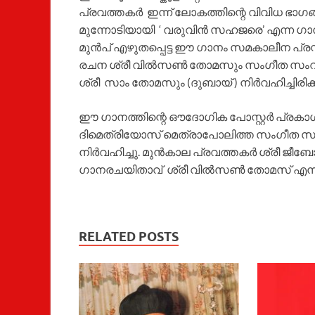
പ്രവത്തകർ ഇന്ന് ലോകത്തിന്റെ വിവിധ ഭ
മുന്നോടിയായി ‘ വരുവിൻ സഹജരെ’ എന്ന ഗാനത്
മുൻപ് എഴുതപ്പെട്ട ഈ ഗാനം സമകാലീന പ്രസ്
രചന ശ്രീ വിൽ‌സൺ തോമസും സംഗീത സംവി
ശ്രീ സാം തോമസും (ദുബായ് ) നിർവഹിച്ചിരിക്ക
ഈ ഗാനത്തിന്റെ ഔദോഗിക പോസ്റ്റർ പ്
ദിമെത്രിയോസ് മെത്രാപോലിത്ത സംഗീത 
നിർവഹിച്ചു. മുൻകാല പ്രവത്തകർ ശ്രീ ജീബോ 
ഗാനരചയിതാവ് ശ്രീ വിൽ‌സൺ തോമസ് എന്
RELATED POSTS