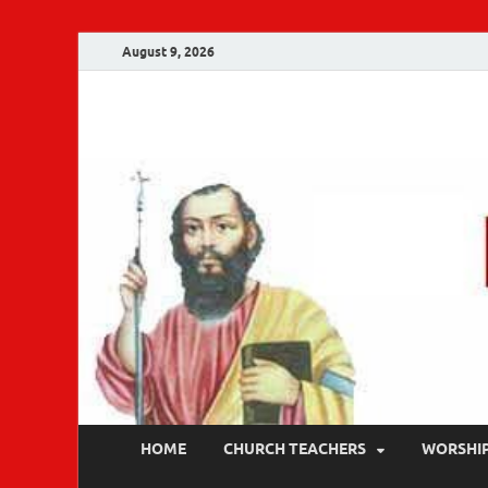
August 9, 2026
Malankara Ortho
m tv
HOME
CHURCH TEACHERS
WORSHI