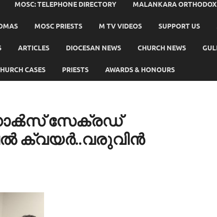
MOSC: TELEPHONE DIRECTORY
MALANKARA ORTHODOX C
HOMAS
MOSC PRIESTS
M TV VIDEOS
SUPPORT US
S
ARTICLES
DIOCESAN NEWS
CHURCH NEWS
GUL
HURCH CASES
PRIESTS
AWARDS & HONOURS
ോൿസ് സേക്രഡ്
്വൽ ക്വയർ..വരുവിൻ