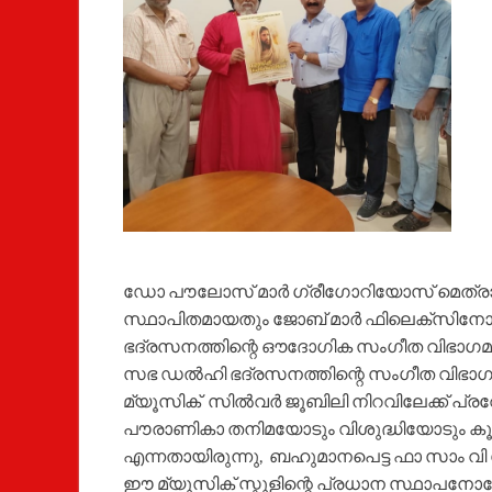
ഡോ പൗലോസ് മാർ ഗ്രീഗോറിയോസ് മെത്രാ
സ്ഥാപിതമായതും ജോബ് മാർ ഫിലെക്സിന
ഭദ്രസനത്തിന്റെ ഔദോഗിക സംഗീത വിഭാഗമാ
സഭ ഡൽഹി ഭദ്രസനത്തിന്റെ സംഗീത വിഭാ
മ്യൂസിക് സിൽവർ ജൂബിലി നിറവിലേക്ക് പ്രവ
പൗരാണികാ തനിമയോടും വിശുദ്ധിയോടും കൂ
എന്നതായിരുന്നു, ബഹുമാനപെട്ട ഫാ സാം വി
ഈ മ്യൂസിക് സ്കൂളിന്റെ പ്രധാന സ്ഥാപനോ