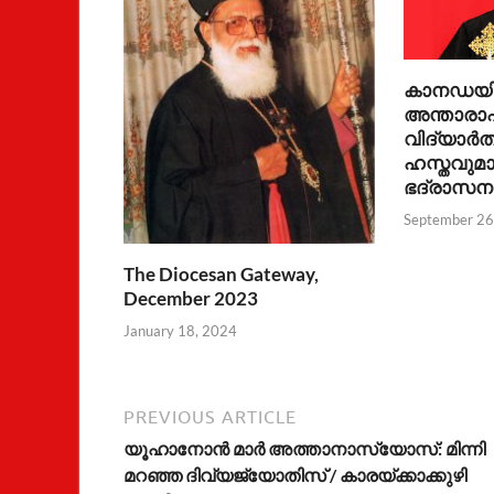
കാനഡയിലേ
അന്താരാഷ്
വിദ്യാർത
ഹസ്തവുമാ
ഭദ്രാസന
September 26
The Diocesan Gateway,
December 2023
January 18, 2024
PREVIOUS ARTICLE
യൂഹാനോന്‍ മാര്‍ അത്താനാസ്യോസ്: മിന്നി
മറഞ്ഞ ദിവ്യജ്യോതിസ് / കാരയ്ക്കാക്കുഴി