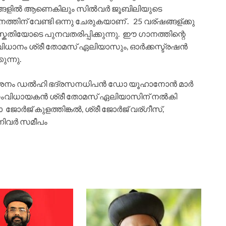
ാഗങ്ങളിൽ ആണെകിലും സിൽവർ ജൂബിലിയുടെ
തിന് വേണ്ടി ഒന്നു ചേരുകയാണ് . 25 വര്ഷങ്ങള്ക്കു
കതിയോടെ പുനവതരിപ്പിക്കുന്നു. ഈ ഗാനത്തിന്റെ
ധാനം ശ്രീ തോമസ് ഏലിയാസും, ഓർക്കസ്ട്രഷൻ
ുന്നു.
രകാശനം ഡൽഹി ഭദ്രസനധിപൻ ഡോ യൂഹാനോൻ മാർ
സംവിധായകൻ ശ്രീ തോമസ് ഏലിയാസിന് നൽകി
ജോർജ് കുളത്തിങ്കൽ, ശ്രീ ജോർജ് വര്ഗീസ്‌,
നിവർ സമീപം