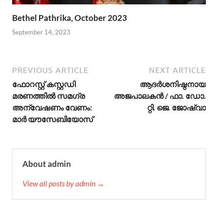
Bethel Pathrika, October 2023
September 14, 2023
PREVIOUS ARTICLE
NEXT ARTICLE
ഫോറസ്റ്റ് കസ്റ്റഡി
ആദര്‍ശനിഷ്ഠനായ
മരണത്തിൽ സമഗ്ര
അജപാലകന്‍ / ഫാ. ഡോ.
അന്വേഷണം വേണം:
റ്റി. ജെ. ജോഷ്വാ
മാർ യൗസേബിയോസ്
About admin
View all posts by admin →