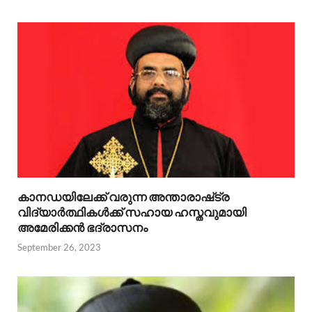
കാനഡയിലേക്ക് വരുന്ന അന്താരാഷ്‌ട്ര
വിദ്യാർത്ഥികൾക്ക് സഹായ ഹസ്തവുമായി
അമേരിക്കൻ ഭദ്രാസനം
September 26, 2023