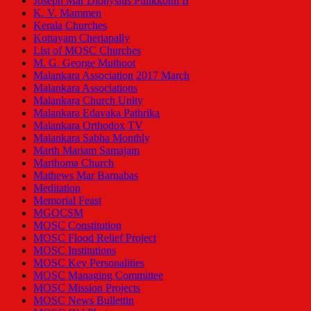
Joseph Mar Dionysius Pulikkottil II
K. V. Mammen
Kerala Churches
Kottayam Cheriapally
List of MOSC Churches
M. G. George Muthoot
Malankara Association 2017 March
Malankara Associations
Malankara Church Unity
Malankara Edavaka Pathrika
Malankara Orthodox TV
Malankara Sabha Monthly
Marth Mariam Samajam
Marthoma Church
Mathews Mar Barnabas
Meditation
Memorial Feast
MGOCSM
MOSC Constitution
MOSC Flood Relief Project
MOSC Institutions
MOSC Key Personalities
MOSC Managing Committee
MOSC Mission Projects
MOSC News Bullettin