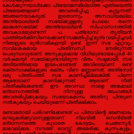
കേൾക്കുന്നയാൾക്കോ പ്രയോജനമില്ലാത്ത എത്രയെത്ര
പ്രമേയങ്ങളാണ് അവതരിപ്പിച്ചു കൂട്ടുന്നത്?
അങ്ങനെയാകരുത്. ഇതൊന്നും അസാധ്യമല്ല;
അന്ത്യോഖ്യൻ സഭയ്ക്കുള്ളതു പോലെ തന്നെ
മലങ്കരസഭയ്ക്ക് അന്ത്യോഖ്യൻ സിംഹാസനത്തിൽ
അവകാശമുണ്ടെന്ന് പ. പത്രോസ് തൃതീയൻ
പാത്രിയർക്കീസിനെക്കൊണ്ട് സമ്മതിപ്പിച്ച് മുദ്ര വയ്പ്പിച്ചവർ
നിങ്ങളുടെ മുൻഗാമികളായി ഉണ്ട്. ഇന്ന് സഭ ഏറ്റവും
സവിശേഷമായ പ്രതിസന്ധി നേരിടുന്നത്
പെരുമ്പാവൂരാണ്. അനുകൂലമായ വിധിയുണ്ടായപ്പോൾ 40
വർഷമായി സഭയ്ക്കുണ്ടായിരുന്ന വീതം നഷ്ടമായി; സഭ
അടിയന്തിരമായ ഇടപെടേണ്ടത് അവിടെയാണ്. രണ്ട്
രക്തസാക്ഷികളുടെ രക്തം വീണ മണ്ണാണത്. അതിനോട്
ഒരു പ്രതിപത്തി സഭ കാണിച്ചില്ലെങ്കിൽ പിന്നെ
ആരോടാണ് കാണിക്കുന്നത്; ആരാണ് നീതി
പ്രതീക്ഷിക്കേണ്ടത്. ഈ അവസ്ഥ നാളെ അങ്കമാലി
ഭദ്രാസനത്തിൽ നിന്നുള്ള അംഗങ്ങൾ
അവതരിപ്പിക്കുകയും സഭയാകമാനം അതിനു പിന്തുണ
നൽകുകയും ചെയ്യുമെന്ന് പ്രതീക്ഷിക്കാം.
രണ്ടാമതായി പരിഗണിക്കേണ്ടത് പ. പിതാവിന്റെ ഭരണഭാരം
ലഘൂകരിക്കുവാനുള്ളതാണ്. നിലവിൽ സെൻട്രൽ
ഭദ്രാസനത്തെ കുടാതെ കോട്ടയം, ചെങ്ങന്നൂർ,
മാവേലിക്കര, സൗത്ത് വെസ്റ്റ് അമേരിക്ക, കുന്നംകുളം,
മലബാർ എന്നീ ഭദ്രാസനങ്ങൾ പ. ബാവാ തിരുമേനിയാണ്