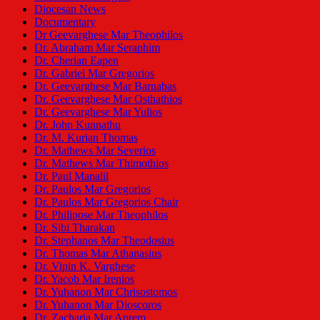
Diocesan News
Documentary
Dr Geevarghese Mar Theophilos
Dr. Abraham Mar Seraphim
Dr. Cherian Eapen
Dr. Gabriel Mar Gregorios
Dr. Geevarghese Mar Barnabas
Dr. Geevarghese Mar Osthathios
Dr. Geevarghese Mar Yulios
Dr. John Kunnathu
Dr. M. Kurian Thomas
Dr. Mathews Mar Severios
Dr. Mathews Mar Thimothios
Dr. Paul Manalil
Dr. Paulos Mar Gregorios
Dr. Paulos Mar Gregorios Chair
Dr. Philipose Mar Theophilos
Dr. Sibi Tharakan
Dr. Stephanos Mar Theodosius
Dr. Thomas Mar Athanasius
Dr. Vipin K. Varghese
Dr. Yacob Mar Irenios
Dr. Yuhanon Mar Chrisostomos
Dr. Yuhanon Mar Dioscoros
Dr. Zacharia Mar Aprem