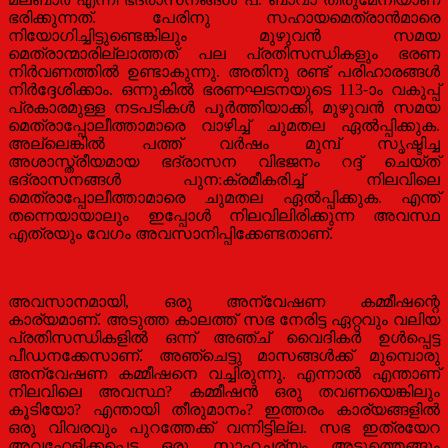
ഭരിക്കുന്നത്. പേരിനു സഹായമെത്രാൻമാരെ
നിയോഗിച്ചിട്ടുണ്ടെങ്കിലും മുഴുവൻ സമയ
മെത്രാന്മാരില്ലാത്തത് പല പ്രതിസന്ധികളും ഭരണ
നിർവണത്തിൽ ഉണ്ടാകുന്നു. അതിനു രണ്ട് പരിഹാരങ്ങൾ
നിർദ്ദേശിക്കാം. ഒന്നുകിൽ ഭരണഘടനയുടെ 113-ാം വകുപ്പ്
പ്രകാരമുള്ള നടപടികൾ പൂർത്തിയാക്കി, മുഴുവൻ സമയ
മെത്രാപ്പോലീത്താമാരെ വാഴിച്ച് ചുമതല ഏൽപ്പിക്കുക.
അല്ലെങ്കിൽ പത്ത് വർഷം മുമ്പ് സൃഷ്ടിച്ച
അശാസ്ത്രീയമായ ഭദ്രാസന വിഭജനം റദ്ദ് ചെയ്ത്
ഭദ്രാസനങ്ങൾ പുന:ക്രമീകരിച്ച് നിലവിലെ
മെത്രാപ്പോലീത്താമാരെ ചുമതല ഏൽപ്പിക്കുക. എന്ത്
തന്നെയായാലും ഇപ്പോൾ നിലവിലിരിക്കുന്ന അവസ്ഥ
എത്രയും വേഗം അവസാനിപ്പിക്കേണ്ടതാണ്.
അവസാനമായി, ഒരു അന്വേഷണ കമ്മീഷന്റെ
കാര്യമാണ്. അടുത്ത കാലത്ത് സഭ നേരിട്ട ഏറ്റവും വലിയ
പ്രതിസന്ധികളിൽ ഒന്ന് അഞ്ച് വൈദികർ ഉൾപ്പെട്ട
പീഡനക്കേസാണ്. അഞ്ചെട്ടു മാസങ്ങൾക്ക് മുമ്പൊരു
അന്വേഷണ കമ്മീഷനെ വച്ചിരുന്നു. എന്നാൽ എന്താണ്
നിലവിലെ അവസ്ഥ? കമ്മീഷൻ ഒരു തവണയെങ്കിലും
കൂടിയോ? എന്തായി തീരുമാനം? ഇത്തരം കാര്യങ്ങളിൽ
ഒരു വിവരവും പുറത്തേക്ക് വന്നിട്ടില്ല. സഭ ഇത്രയേറ
അവഹേളിക്കപ്പെട്ട ഒരു സാഹചര്യം അടുത്തെങ്ങും