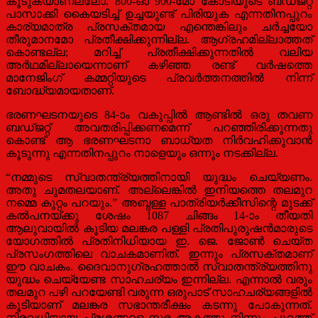
കൂടുകയാണല്ലോ. 800-ഓ 900-മോ കോടിയുടെ ബഡ്ജറ്റ്
പാസാക്കി കൈയടിച്ച് ഉച്ചയുണ്ട് പിരിയുക എന്നതിനപ്പുറം
കാര്യമാത്ര പ്രസക്തമായ എന്തെങ്കിലും ചർച്ചയോ
തീരുമാനമോ പ്രതീക്ഷിക്കുന്നില്ല. ആഗ്രഹമില്ലാത്തത്
കൊണ്ടല്ല; മറിച്ച് പ്രതീക്ഷിക്കുന്നതിൽ വലിയ
അർഥമില്ലായെന്നാണ് കഴിഞ്ഞ രണ്ട് വർഷത്തെ
മാനേജിംഗ് കമ്മറ്റിയുടെ പ്രവർത്തനത്തിൽ നിന്ന്
ബോദ്ധ്യമായതാണ്.
ഭരണഘടനയുടെ 84-ാം വകുപ്പിൽ ആണ്ടിൽ ഒരു തവണ
ബഡ്ജറ്റ് അവതരിപ്പിക്കണമെന്ന് പറഞ്ഞിരിക്കുന്നതു
കൊണ്ട് ആ ഭരണഘടനാ ബാധ്യത നിർവഹിക്കുവാൻ
കൂടുന്നു എന്നതിനപ്പുറം നാളെയും ഒന്നും നടക്കില്ല.
“നമ്മുടെ സ്വാതന്ത്ര്യത്തിനായി യുദ്ധം ചെയ്യണം.
അതു ചുമതലയാണ്. അല്ലെങ്കിൽ ഇനിയത്തെ തലമുറ
നമ്മെ കുറ്റം പറയും.” അബ്ദള്ള പാത്രിയർക്കീസിന്റെ മുടക്ക്
കൽപനയ്ക്കു ശേഷം 1087 ചിങ്ങം 14-ാം തീയതി
ആലുവായിൽ കൂടിയ മലങ്കര പള്ളി പ്രതിപുരുഷൻമാരുടെ
യോഗത്തിൽ പ്രതിനിധിയായ ഇ. ജെ. ജോൺ ചെയ്ത
പ്രസംഗത്തിലെ വാചകമാണിത്. ഇന്നും പ്രസക്തമാണ്
ഈ വാചകം. ദൈവാനുഗ്രഹത്താൽ സ്വാതന്ത്ര്യത്തിനു
യുദ്ധം ചെയ്യേണ്ട സാഹചര്യം ഇന്നില്ല. എന്നാൽ വരും
തലമുറ പഴി പറയേണ്ടി വരുന്ന ഒരുപാട് സാഹചര്യങ്ങളിൽ
കൂടിയാണ് മലങ്കര സഭാന്തരീക്ഷം കടന്നു പോകുന്നത്.
നിരവധിയായ പ്രശ്നങ്ങളെ സഭ അകത്തു നിന്നും പുറത്ത്