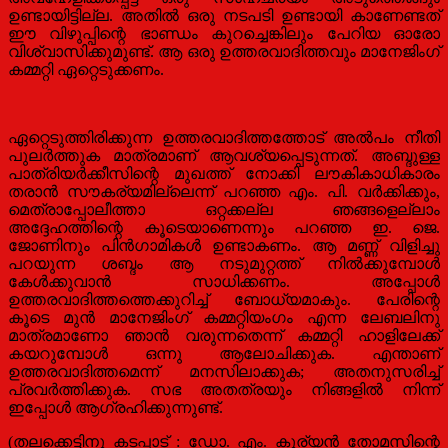
ഉണ്ടായിട്ടില്ല. അതിൽ ഒരു നടപടി ഉണ്ടായി കാണേണ്ടത്
ഈ വിഴുപ്പിന്റെ ഭാണ്ഡം കുറച്ചെങ്കിലും പേറിയ ഓരോ
വിശ്വാസിക്കുമുണ്ട്. ആ ഒരു ഉത്തരവാദിത്തവും മാനേജിംഗ്
കമ്മറ്റി ഏറ്റെടുക്കണം.
ഏറ്റെടുത്തിരിക്കുന്ന ഉത്തരവാദിത്തത്തോട് അൽപം നീതി
പുലർത്തുക മാത്രമാണ് ആവശ്യപ്പെടുന്നത്. അബ്ദുള്ള
പാത്രിയർക്കീസിന്റെ മുഖത്ത് നോക്കി ലൗകികാധികാരം
തരാൻ സൗകര്യമില്ലെന്ന് പറഞ്ഞ എം. പി. വർക്കിക്കും,
മെത്രാപ്പോലീത്താ ഒറ്റക്കല്ല ഞങ്ങളെല്ലാം
അദ്ദേഹത്തിന്റെ കൂടെയാണെന്നും പറഞ്ഞ ഇ. ജെ.
ജോണിനും പിൻഗാമികൾ ഉണ്ടാകണം. ആ മണ്ണ് വിളിച്ചു
പറയുന്ന ശബ്ദം ആ നടുമുറ്റത്ത് നിൽക്കുമ്പോൾ
കേൾക്കുവാൻ സാധിക്കണം. അപ്പോൾ
ഉത്തരവാദിത്തത്തെക്കുറിച്ച് ബോധ്യമാകും. പേരിന്റെ
കൂടെ മുൻ മാനേജിംഗ് കമ്മറ്റിയംഗം എന്ന ലേബലിനു
മാത്രമാണോ ഞാൻ വരുന്നതെന്ന് കമ്മറ്റി ഹാളിലേക്ക്
കയറുമ്പോൾ ഒന്നു ആലോചിക്കുക. എന്താണ്
ഉത്തരവാദിത്തമെന്ന് മനസിലാക്കുക; അതനുസരിച്ച്
പ്രവർത്തിക്കുക. സഭ അതത്രയും നിങ്ങളിൽ നിന്ന്
ഇപ്പോൾ ആഗ്രഹിക്കുന്നുണ്ട്.
(തലക്കെട്ടിനു കടപ്പാട് : ഡോ. എം. കുര്യൻ തോമസിന്റെ