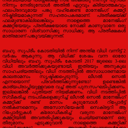
നിന്നും നേരിടുമ്പോൾ അതിൽ ഏറ്റവും ക്രിയാത്മകവും
ഫലപ്രദവുമായ പങ്കു വഹിക്കേണ്ട മാനേജിംഗ് കമ്മറ്റി
നിഷ്ക്രിയമാകുന്നത് സഹതാപകരമാണ്. പ്രതീക്ഷയ്ക്ക്
ഫലമുണ്ടാകില്ലെങ്കിലും നാളെത്തെ മാനേജിംഗ്
കമ്മറ്റിയേയും പ്രതീക്ഷയോടെ നോക്കി കാണുവാനേ ഒരു
സാധാരണ വിശ്വാസിക്കു സാധിക്കു. ആ പ്രതീക്ഷകൾ
മാത്രമാണ് പങ്കുവയ്ക്കുന്നത്.
ബഹു. സുപ്രീം കോടതിയിൽ നിന്ന് അന്തിമ വിധി വന്നിട്ട് 2
വർഷം ആകുന്നു. ആ വിധിക്ക് ശേഷം വന്ന ഓരോ
വിധിയിലും ബഹു. സുപ്രീം കോടതി 2017 ജൂലൈ 3-ലെ
വിധി അവർത്തിക്കുകയുണ്ടായി. ഇത്രയും അനുകൂല
സാഹചര്യത്തിലും വിധി നടത്തിപ്പിൽ അസാധാരണമായ
കാലതാമസം സൃഷ്ടിക്കപ്പെടുന്നു. ലീഗൽ സെൽ
എന്നയൊന്ന് പ്രവർത്തിക്കുന്നുണ്ടോ? ഉണ്ടെങ്കിൽ
കാര്യപ്രാപ്തിയുള്ളവരെ വച്ച് അത് പുന:സംഘടിപ്പിക്കണം.
ഇല്ലെങ്കിൽ പുതിയത് നിയമിക്കണം. വിധി നടത്തിപ്പിൽ
സ്വീകരിച്ച നടപടികളെക്കുറിച്ച് ലീഗൽ സെൽ മാനേജിംഗ്
കമ്മറ്റിക്ക് രണ്ട് മാസം കൂടുമ്പോൾ റിപ്പോർട്ട്
നൽകണമെന്നും അസോസിയേഷൻ സെക്രട്ടറി ആ
റിപ്പോർട്ടുകൾ ക്രോഡീകരിച്ച് വരുന്ന മാനേജിംഗ്
കമ്മറ്റിയിൽ അവതരിപ്പിക്കുകയും ചെയ്യണമെന്ന് ഒരു
തീരുമാനം എടുക്കുവാൻ നാളെത്തെ കമ്മറ്റിക്ക്
സാധിക്കുമോ? അവതരിപ്പിക്കുന്നയാൾക്കോ