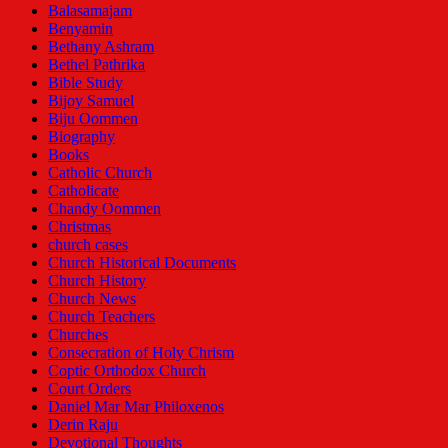
Balasamajam
Benyamin
Bethany Ashram
Bethel Pathrika
Bible Study
Bijoy Samuel
Biju Oommen
Biography
Books
Catholic Church
Catholicate
Chandy Oommen
Christmas
church cases
Church Historical Documents
Church History
Church News
Church Teachers
Churches
Consecration of Holy Chrism
Coptic Orthodox Church
Court Orders
Daniel Mar Mar Philoxenos
Derin Raju
Devotional Thoughts