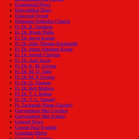
Ecumenical News
Edavazhikal Diary
Episcopal Synod
Ethiopian Orthodox Church
Fr. Dr. B. Varghese
Fr. Dr. Bijesh Philip
Fr. Dr. Jacob Kurian
Fr. Dr. John Thomas Karingattil
Fr. Dr. Johns Abraham Konat
Fr. Dr. Joseph Cheeran
Fr. Dr. Jossi Jacob
Fr. Dr. K. M. George
Fr. Dr. M. O. John
Fr. Dr. M. P. George
Fr. Dr. O. Thomas
Fr. Dr. Reji Mathew
Fr. Dr. T. J. Joshua
Fr. Dr. V. C. Samuel
Fr. Zachariah Ninan (Zacher)
Geevarghese Mar Coorilos
Geevarghese Mar Ivanios
General News
George Paul Synthite
Georgian Mirror
Georgy S. Thomas