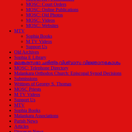
MOSC: Court Orders
MOSC: Online Publications
MOSC: Old Photos
MOSC: Videos
MOSC: Websites
MTV
Sophia Books
M TV Videos
Support Us
Old Archives
Sophia E Library
മലങ്കരസഭാ ചരിത്ര-വിശ്വാസ വിജ്ഞാനകോശം
MOSC: Telephone Directory
Malankara Orthodox Church: Episcopal Synod Decisions
Submissions
Writings of Georgy S. Thomas
MOSC Priests
M TV Videos
Support Us
MTV
Sophia Books
Malankara Associations
Parish News
Articles
Diocesan News