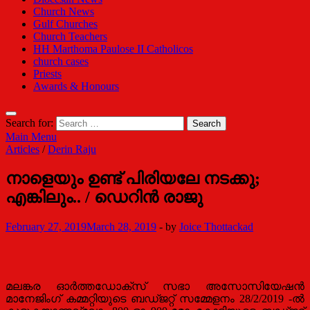
Church News
Gulf Churches
Church Teachers
HH Marthoma Paulose II Catholicos
church cases
Priests
Awards & Honours
Search for:
Main Menu
Articles
/
Derin Raju
നാളെയും ഉണ്ട് പിരിയലേ നടക്കു;
എങ്കിലും.. / ഡെറിൻ രാജു
February 27, 2019
March 28, 2019
-
by
Joice Thottackad
മലങ്കര ഓർത്തഡോക്സ് സഭാ അസോസിയേഷൻ
മാനേജിംഗ് കമ്മറ്റിയുടെ ബഡ്ജറ്റ് സമ്മേളനം 28/2/2019 -ൽ