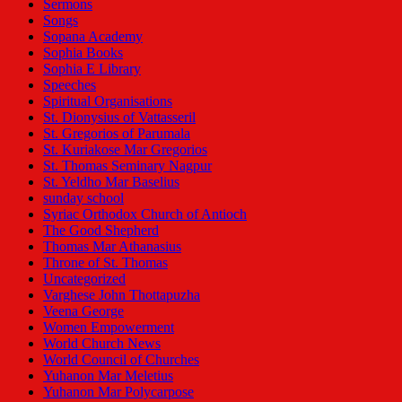
Sermons
Songs
Sopana Academy
Sophia Books
Sophia E Library
Speeches
Spiritual Organisations
St. Dionysius of Vattasseril
St. Gregorios of Parumala
St. Kuriakose Mar Gregorios
St. Thomas Seminary Nagpur
St. Yeldho Mar Baselius
sunday school
Syriac Orthodox Church of Antioch
The Good Shepherd
Thomas Mar Athanasius
Throne of St. Thomas
Uncategorized
Varghese John Thottapuzha
Veena George
Women Empowerment
World Church News
World Council of Churches
Yuhanon Mar Meletius
Yuhanon Mar Polycarpose