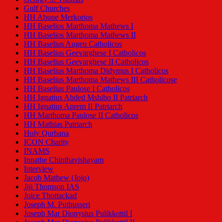
Gulf Churches
HH Abune Merkorios
HH Baselios Marthoma Mathews I
HH Baselios Marthoma Mathews II
HH Baselius Augen Catholicos
HH Baselius Geevarghese I Catholicos
HH Baselius Geevarghese II Catholicos
HH Baselius Marthoma Didymus I Catholicos
HH Baselius Marthoma Mathews III Catholicose
HH Baselius Paulose I Catholicos
HH Ignatius Abded Mshiho II Patriarch
HH Ignatius Aprem II Patriarch
HH Marthoma Paulose II Catholicos
HH Mathias Patriarch
Holy Qurbana
ICON Charity
INAMS
Innathe Chinthavishayam
Interview
Jacob Mathew (Jojo)
Jiji Thomson IAS
Joice Thottackad
Joseph M. Puthusseri
Joseph Mar Dionysius Pulikkottil I