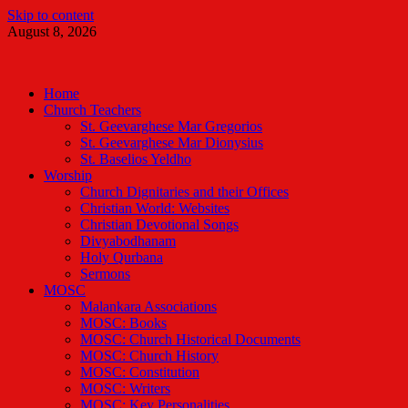
Skip to content
August 8, 2026
Malankara Orthodox TV
m tv
Home
Church Teachers
St. Geevarghese Mar Gregorios
St. Geevarghese Mar Dionysius
St. Baselios Yeldho
Worship
Church Dignitaries and their Offices
Christian World: Websites
Christian Devotional Songs
Divyabodhanam
Holy Qurbana
Sermons
MOSC
Malankara Associations
MOSC: Books
MOSC: Church Historical Documents
MOSC: Church History
MOSC: Constitution
MOSC: Writers
MOSC: Key Personalities