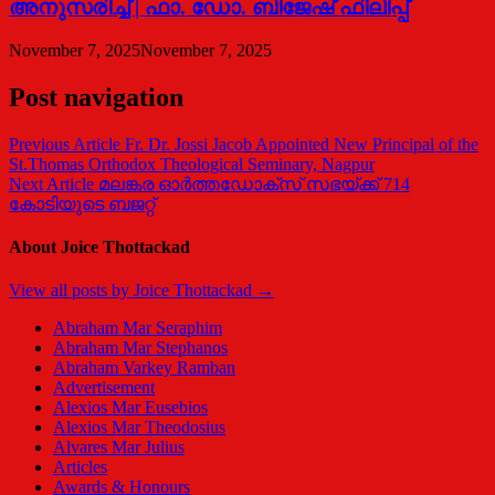
അനുസരിച്ച് | ഫാ. ഡോ. ബിജേഷ് ഫിലിപ്പ്
November 7, 2025
November 7, 2025
Post navigation
Previous Article
Fr. Dr. Jossi Jacob Appointed New Principal of the
St.Thomas Orthodox Theological Seminary, Nagpur
Next Article
മലങ്കര ഓര്‍ത്തഡോക്സ് സഭയ്ക്ക് 714
കോടിയുടെ ബജറ്റ്
About Joice Thottackad
View all posts by Joice Thottackad →
Abraham Mar Seraphim
Abraham Mar Stephanos
Abraham Varkey Ramban
Advertisement
Alexios Mar Eusebios
Alexios Mar Theodosius
Alvares Mar Julius
Articles
Awards & Honours