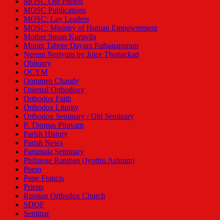
MOSC Old Photos
MOSC Publications
MOSC: Lay Leaders
MOSC: Ministry of Human Empowerment
Mother Susan Kuruvila
Mount Tabore Dayara Pathanapuram
Nerum Neriyum by Joice Thottackad
Obituary
OCYM
Oommen Chandy
Oriental Orthodoxy
Orthodox Faith
Orthodox Liturgy
Orthodox Seminary / Old Seminary
P. Thomas Piravam
Parish History
Parish News
Parumala Seminary
Philipose Ramban (Jyothis Ashram)
Poem
Pope Francis
Priests
Russian Orthodox Church
SDOF
Seminar