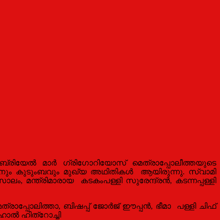
രിയേൽ മാർ ഗ്രിഗോറിയോസ് മെത്രാപ്പോലീത്തയുടെ
ജയനും കുടുംബവും മുഖ്യ അഥിതികൾ ആയിരുന്നു.
സ്വാമി
സാലം
,
മന്ത്രിമാരായ
കടകംപള്ളി സുരേന്ദ്രൻ
,
കടന്നപ്പള്ളി
പ്പോലിത്താ, ബിഷപ്പ് ജോർജ് ഈപ്പൻ, ഭീമാ പള്ളി ചിഫ്
ൽ ഹിത്‌റോച്ചി