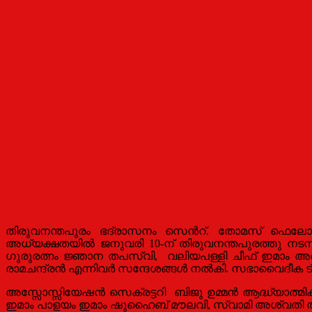
തിരുവനന്തപുരം ഭദ്രാസനം സെൻറ്. തോമസ് ഫെലോഷ
അധ്യക്ഷതയിൽ ജനുവരി 10-ന് തിരുവനന്തപുരത്തു നടന
ഗുരുരത്നം ജ്ഞാന
തപസ്‌വി
,
വലിയപള്ളി ചീഫ് ഇമാം 
രാമചന്ദ്രൻ എന്നിവർ
സന്ദേശങ്ങൾ നൽകി.
സഭാ
വൈദീക ട്ര
അസ്സോസ്സിയേഷന്‍ സെക്രട്ടറി ബിജു ഉമ്മൻ ആദ്ധ്യാത്
ഇമാം പാളയം ഇമാം ഷുഹൈബ് മൗലവി, സ്വാമി അശ്വതി