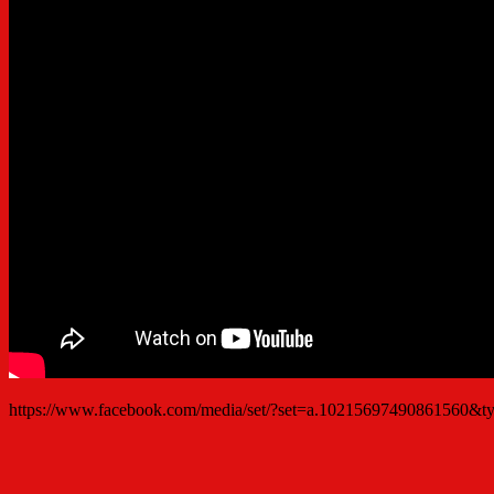
https://www.facebook.com/media/set/?set=a.10215697490861560&