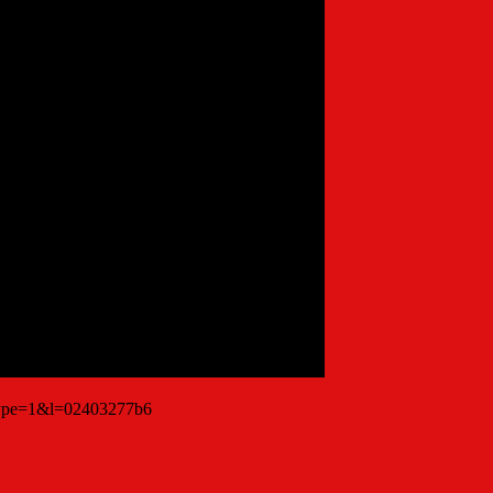
type=1&l=02403277b6