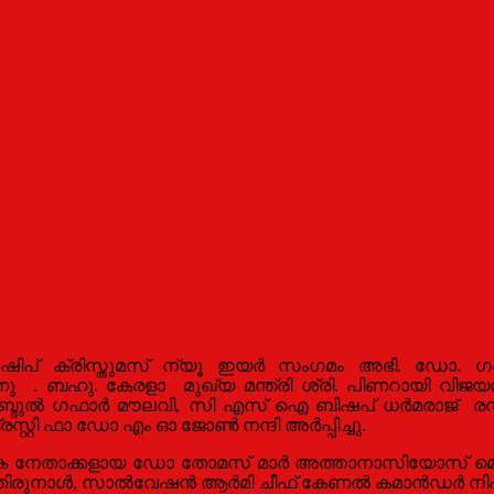
ിപ് ക്രിസ്തുമസ് ന്യൂ ഇയർ സംഗമം അഭി. ഡോ. ഗബ്
്നു . ബഹു. കേരളാ മുഖ്യ മന്ത്രി ശ്രി. പിണറായി വി
അബ്ദുൽ ഗഫാർ മൗലവി
,
സി എസ് ഐ ബിഷപ് ധർമരാജ്
ര
സ്റ്റി ഫാ ഡോ എം ഓ ജോൺ നന്ദി അർപ്പിച്ചു.
മിക നേതാക്കളായ ഡോ തോമസ് മാർ അത്താനാസിയോസ് മെത്രാ
 തിരുനാൾ, സാൽവേഷൻ ആർമി ചീഫ് കേണൽ കമാൻഡർ നിഹാ