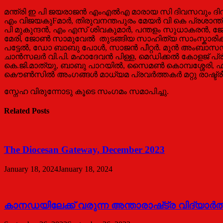
മന്ത്രി ഇ പി ജയരാജൻ എംഎൽഎ മാരായ സി ദിവസവും ദി
എം വിജയകുFമാർ, തിരുവനന്തപുരം മേയർ വി കെ പ്രശാന്ത്,
പി മുകുന്ദൻ, എം എസ് ശിവകുമാർ, പന്തളം സുധാകരൻ, ജോസ
മേരി, ജോൺ സാമുവേൽ തുടങ്ങിയ സാഹിത്യ സാംസ്കാരിക 
പട്ടേൽ, ഡോ ബാബു പോൾ, സാജൻ പീറ്റർ. മുന്‍ അംബാസഡ
ചാന്‍സലര്‍ വി.പി. മഹാദേവന്‍ പിള്ള, മെഡിക്കല്‍ കോളജ
കെ.ജി.മാത്യു, ബാബു പാറയില്‍, സൈമണ്‍ കൊമ്പശ്ശേരി, ഫാ. 
കൌണ്‍സില്‍ അംഗങ്ങള്‍ മാധ്യമ പ്രവര്‍ത്തകര്‍ മറ്റു രാഷ്ട്
സ്നേഹ വിരുന്നോടു കൂടെ സംഗമം സമാപിച്ചു.
Related Posts
The Diocesan Gateway, December 2023
January 18, 2024
January 18, 2024
കാനഡയിലേക്ക് വരുന്ന അന്താരാഷ്‌ട്ര വിദ്യാ