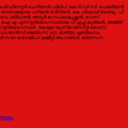
ർഡിനേറ്റർ ചെറിയാൻ ഫിലിപ്, കെ ടി ഡി സി ചെയർമാൻ
ീയ നേതാക്കളായ പന്യൻ രവീന്ദ്രൻ, കെ പ്രകാശ് ബാബു, പി
ുമ്പടവം ശ്രീധരൻ, അടൂർ ഗോപാലകൃഷ്ണൻ, റോസ്
്ന ഐ എ എസ് ഉദ്യോഗസ്ഥരായ പി എച്ച് കുര്യൻ, അജിത്
ഉദ്യോഗസ്ഥര്‍, കേരളാ യുണിവേര്‍സിറ്റി വൈസ്
, ഡോ.ജാന്‍സി ജെയിംസ്, ഫാ. മാത്യു എബ്രഹാം,
ി സഭാ മാനേജിംഗ് കമ്മിറ്റി അംഗങ്ങള്‍, ഭദ്രാസന
രാസനം