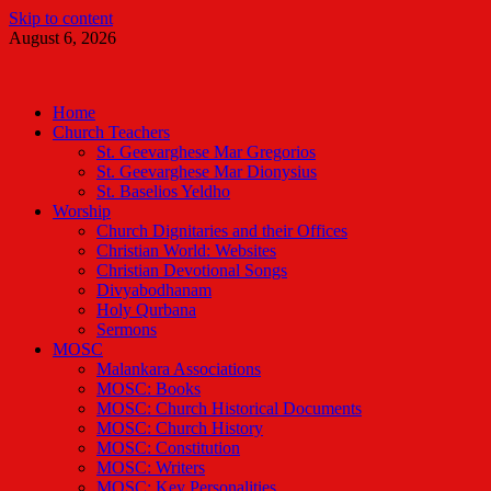
Skip to content
August 6, 2026
Malankara Orthodox TV
m tv
Home
Church Teachers
St. Geevarghese Mar Gregorios
St. Geevarghese Mar Dionysius
St. Baselios Yeldho
Worship
Church Dignitaries and their Offices
Christian World: Websites
Christian Devotional Songs
Divyabodhanam
Holy Qurbana
Sermons
MOSC
Malankara Associations
MOSC: Books
MOSC: Church Historical Documents
MOSC: Church History
MOSC: Constitution
MOSC: Writers
MOSC: Key Personalities