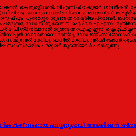
വാകരൻ, കെ മുരളീധരൻ, വി എസ് ശിവകുമാർ, ഗവ മിഷൻ കോ
 സി പി ഐ ജനറൽ സെക്രട്ടറി കാനം ‌ രാജേന്ദ്രൻ, രാഷ്ട്ര
ഫ് എം പുതുശ്ശേരി തുടങ്ങിയ രാഷ്ട്രീയ പ്രമുഖര്‍, പെര
പ്രമുഖര്‍, ഡോ ബിജു ജേക്കബ് ഐ എ & എ എസ് , മുതിർന
ര്‍ ടി പി ശ്രിനിവാസന്‍ തുടങ്ങിയ ഐഎഎസ്, ഐഎഫ്എസ് 
് പ്രിന്‍സിപ്പല്‍ ഡോ.തോമസ്‌ മാത്യു, ഡോ.ജയിംസ് ജോസഫ്
സാമുവേല്‍ മാത്യു, ബിനില്‍ മാത്യു, വര്‍ക്കി ജോണ്‍ തുടങ്ങ
രീയ സാംസ്‌കാരിക പ്രമുഖര്‍ തുടങ്ങിയവര്‍ പങ്കെടുത്തു.
ർത്ഥികൾക്ക് സഹായ ഹസ്തവുമായി അമേരിക്കൻ ഭദ്