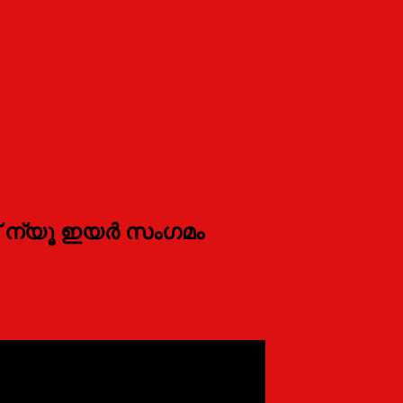
സ് ന്യൂ ഇയർ സംഗമം