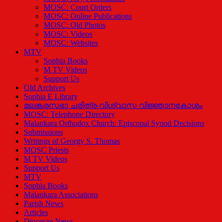
MOSC: Court Orders
MOSC: Online Publications
MOSC: Old Photos
MOSC: Videos
MOSC: Websites
MTV
Sophia Books
M TV Videos
Support Us
Old Archives
Sophia E Library
മലങ്കരസഭാ ചരിത്ര-വിശ്വാസ വിജ്ഞാനകോശം
MOSC: Telephone Directory
Malankara Orthodox Church: Episcopal Synod Decisions
Submissions
Writings of Georgy S. Thomas
MOSC Priests
M TV Videos
Support Us
MTV
Sophia Books
Malankara Associations
Parish News
Articles
Diocesan News