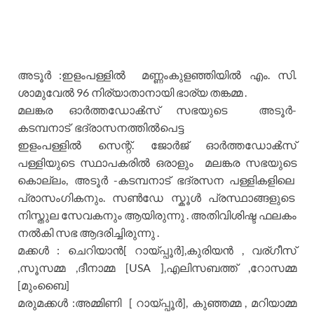
അടൂർ :ഇളംപള്ളിൽ മണ്ണംകുളഞ്ഞിയിൽ എം. സി.
ശാമുവേൽ 96 നിര്യാതാനായി ഭാര്യ തങ്കമ്മ .
മലങ്കര ഓർത്തഡോൿസ്‌ സഭയുടെ അടൂർ-
കടമ്പനാട് ഭദ്രാസനത്തിൽപെട്ട
ഇളംപള്ളിൽ സെന്റ്. ജോർജ് ഓർത്തഡോൿസ്‌
പള്ളിയുടെ സ്ഥാപകരിൽ ഒരാളും മലങ്കര സഭയുടെ
കൊല്ലം, അടൂർ -കടമ്പനാട് ഭദ്രസന പള്ളികളിലെ
പ്രാസംഗികനും. സൺ‌ഡേ സ്കൂൾ പ്രസ്ഥാങ്ങളുടെ
നിസ്തുല സേവകനും ആയിരുന്നു . അതിവിശിഷ്ട ഫലകം
നൽകി സഭ ആദരിച്ചിരുന്നു .
മക്കൾ : ചെറിയാൻ[ റായ്പ്പൂർ],കുരിയൻ , വര്ഗീസ്
,സൂസമ്മ ,ദീനാമ്മ [USA ],എലിസബത്ത് ,റോസമ്മ
[മുംബൈ]
മരുമക്കൾ :അമ്മിണി [ റായ്പ്പൂർ], കുഞ്ഞമ്മ , മറിയാമ്മ