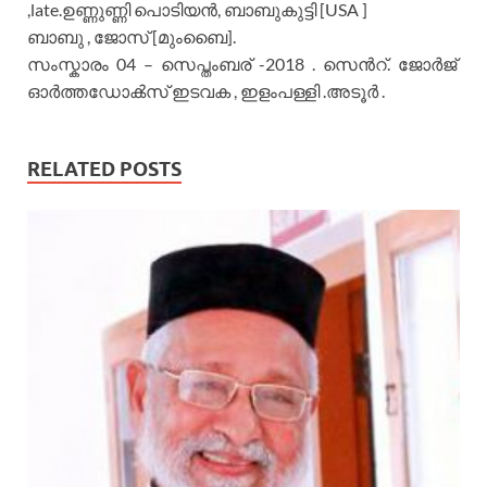
,late.ഉണ്ണുണ്ണി പൊടിയൻ, ബാബുകുട്ടി [USA ]
ബാബു , ജോസ് [മുംബൈ].
സംസ്കാരം 04 – സെപ്തംബര് -2018 . സെൻറ്. ജോർജ്
ഓർത്തഡോൿസ് ഇടവക , ഇളംപള്ളി .അടൂർ .
RELATED POSTS