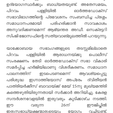
ഉദ്യോഗസ്ഥർക്കും ബാധ്യതയുണ്ട്. അതേസമയം,
പിറവം പള്ളിയിൽ ഓർത്തഡോക്സ്
സഭാവിഭാഗത്തിന്റെ പ്രവേശനം സംബന്ധിച്ച പ്രശ്നം
സമാധാനപരമായി പരിഹരിക്കാൻ സാവകാശം
അനുവദിക്കണമെന്ന് ആഭ്യന്തര അഡീ. സെക്രട്ടറി
സിംജി ജോസഫിന്റെ സത്യവാങ്മൂലത്തിൽ പറയുന്നു.
യാക്കോബായ സഭാംഗങ്ങളുടെ തടസ്സമില്ലാതെ
പിറവം പള്ളിയിൽ ആരാധനയ്ക്കു പൊലീസ്
സംരക്ഷണം തേടി ഓർത്തഡോക്സ് സഭാ വികാരി
സമർപ്പിച്ച ഹർജിയിലാണു വിശദീകരണം. സമാധാന
പാലനത്തിന് ഇടപെടണമെന്ന് ആവശ്യപ്പെട്ടു
പരിശുദ്ധ ഇഗ്നാത്തിയോസ് അപ്രേം ദ്വിതീയൻ
പാത്രിയർക്കീസ് ബാവായ്ക്ക് മേയ് 15നു മുഖ്യമന്ത്രി
കത്തെഴുതിയിരുന്നതായി സർക്കാർ അറിയിച്ചു. കേരള
സന്ദർശനവേളയിൽ ഇരുവരും കൂടിക്കാഴ്ച നടത്തി.
ഈ വരുന്ന 26ന് ഈജിപ്തിൽ
ഇരുസഭാധ്യക്ഷന്മാരുടെയും യോഗം വച്ചിട്ടുണ്ട്.