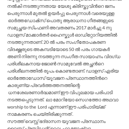
നൽകി നടത്തുന്നതായ യേശു ക്രിസ്തുവിൻറെ ജനം
പെരുന്നാൾ മുതൽ ഉയർപ്പു പെരുന്നാൾ വരെയുള്ള
ഓർത്തഡോൿസ് പൊതു ആരാധനാ ഗീതങ്ങളുടെ
സമുച്ഛയ സിംഫണി അവതരണം 2017 മാർച്ചു 4 നു
ഡാളസ്‌ മാക്കാർതർ ഹൈസ്കൂൾ ഓഡിറ്റോറിയത്തിൽ
നടത്തുന്നതാണ്. 20 ൽ പരം സംഗീതോപകരണ
വിദഗ്ദ്ധരുടെ അകമ്പടിയോടെ 50 ൽ പരം ഗായകർ
അണി നിരന്നു നടത്തുന്ന സംഗീത സായാഹ്നം വിദഗ്ധ
പരിശീലകനായ ജോൺ സാമുവേൽ അച്ഛൻറെ
പരിശീലനത്തിൽ രൂപം കൊണ്ടതാണ്. ഡാളസ് ഏരിയ
ഓർത്തോഡോസ് യൂവജന പ്രസ്ഥാനത്തിൻറെ
കാരുണ്യ പ്രവർത്തത്തനത്തിന്റെ
ധനശേഖരണാർദ്ധമാണ്‌ ഈ വിപുലമായ പരിപാടി
നടത്തപ്പെടുന്നത്. ലാ മോറിയോ സെഗത്തോ അഥവാ
worship to the Lord എന്നാണ് ഈ പരിപാടിയ്ക്ക്
നാമകരണം ചെയ്തിരിക്കുന്നത് .
സൗത്ത് വെസ്റ്റ് ഭദ്രാസന യൂവജന പ്രസ്ഥാനം
വൈസ് പ്രസിഡന്റ് റെവ. ഫാ.ജോഷ്വാ