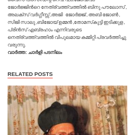
ജോർജ്ജിൻറെ നേത്ര്വത്ത്വത്തിൽ ബിനു പൗലോസ് ,
അലക്സ് വർഗ്ഗീസ്സ് ,അജി ജോർജ്ജ്‌ , അബി ജോൺ ,
സിജി സാലു ,ബിജോയ് ഉമ്മൻ ,തോമസ്‌കുട്ടി ഇടിക്കുള ,
പ്രിൻസ് എബ്രഹാം എന്നിവരുടെ
നെത്ര്വത്ത്വത്തിൽ വിപുലമായ കമ്മിറ്റി പ്രവർത്തിച്ചു
വരുന്നു.
വാർത്ത: ചാർളി പടനിലം
RELATED POSTS