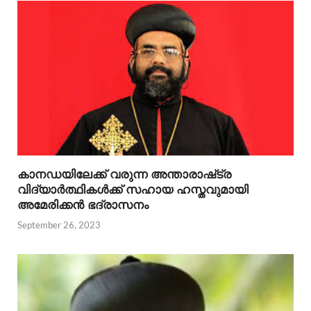
കാനഡയിലേക്ക് വരുന്ന അന്താരാഷ്‌ട്ര
വിദ്യാർത്ഥികൾക്ക് സഹായ ഹസ്തവുമായി
അമേരിക്കൻ ഭദ്രാസനം
September 26, 2023