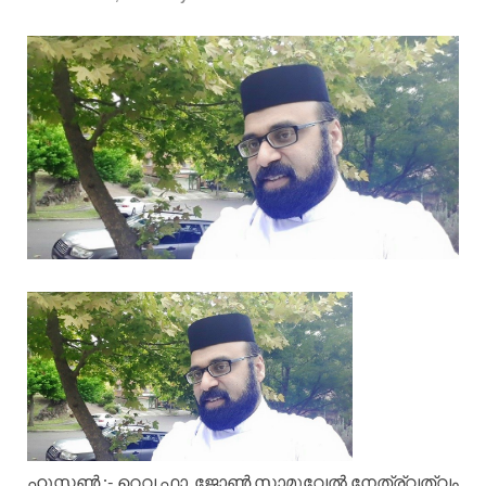
ഹൂസ്റ്റൺ :- റെവ.ഫാ. ജോൺ സാമുവേൽ നേത്ര്വത്വം