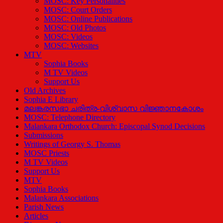
MOSC: Key Personalities
MOSC: Court Orders
MOSC: Online Publications
MOSC: Old Photos
MOSC: Videos
MOSC: Websites
MTV
Sophia Books
M TV Videos
Support Us
Old Archives
Sophia E Library
മലങ്കരസഭാ ചരിത്ര-വിശ്വാസ വിജ്ഞാനകോശം
MOSC: Telephone Directory
Malankara Orthodox Church: Episcopal Synod Decisions
Submissions
Writings of Georgy S. Thomas
MOSC Priests
M TV Videos
Support Us
MTV
Sophia Books
Malankara Associations
Parish News
Articles