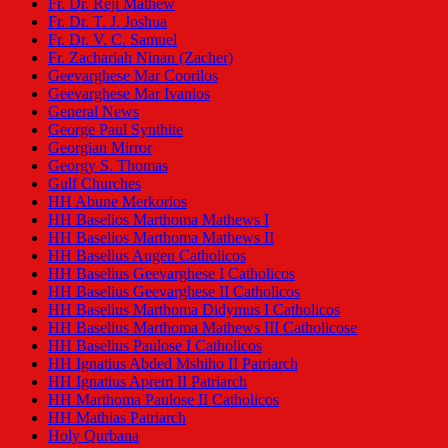
Fr. Dr. Reji Mathew
Fr. Dr. T. J. Joshua
Fr. Dr. V. C. Samuel
Fr. Zachariah Ninan (Zacher)
Geevarghese Mar Coorilos
Geevarghese Mar Ivanios
General News
George Paul Synthite
Georgian Mirror
Georgy S. Thomas
Gulf Churches
HH Abune Merkorios
HH Baselios Marthoma Mathews I
HH Baselios Marthoma Mathews II
HH Baselius Augen Catholicos
HH Baselius Geevarghese I Catholicos
HH Baselius Geevarghese II Catholicos
HH Baselius Marthoma Didymus I Catholicos
HH Baselius Marthoma Mathews III Catholicose
HH Baselius Paulose I Catholicos
HH Ignatius Abded Mshiho II Patriarch
HH Ignatius Aprem II Patriarch
HH Marthoma Paulose II Catholicos
HH Mathias Patriarch
Holy Qurbana