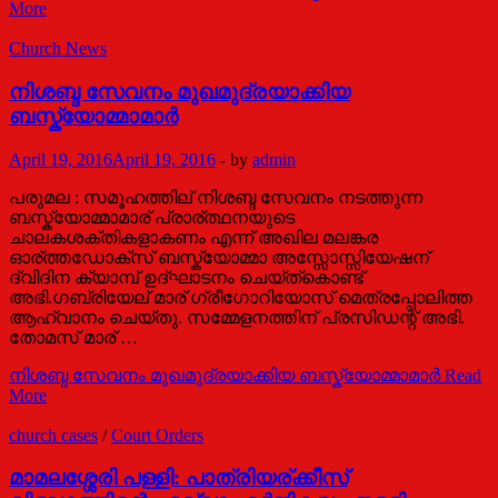
More
Church News
നിശബ്ദ സേവനം മുഖമുദ്രയാക്കിയ
ബസ്ക്യോമ്മാമാർ
April 19, 2016
April 19, 2016
-
by
admin
പരുമല : സമൂഹത്തില് നിശബ്ദ സേവനം നടത്തുന്ന
ബസ്ക്യോമ്മാമാര് പ്രാര്ത്ഥനയുടെ
ചാലകശക്തികളാകണം എന്ന് അഖില മലങ്കര
ഓര്ത്തഡോക്സ് ബസ്ക്യോമ്മാ അസ്സോസ്സിയേഷന്
ദ്വിദിന ക്യാമ്പ് ഉദ്ഘാടനം ചെയ്ത്കൊണ്ട്
അഭി.ഗബ്രിയേല് മാര് ഗ്രീഗോറിയോസ് മെത്രപ്പോലിത്ത
ആഹ്വാനം ചെയ്തു. സമ്മേളനത്തിന് പ്രസിഡന്റ് അഭി.
തോമസ് മാര് …
നിശബ്ദ സേവനം മുഖമുദ്രയാക്കിയ ബസ്ക്യോമ്മാമാർ
Read
More
church cases
/
Court Orders
മാമലശ്ശേരി പള്ളി: പാത്രിയര്ക്കീസ്