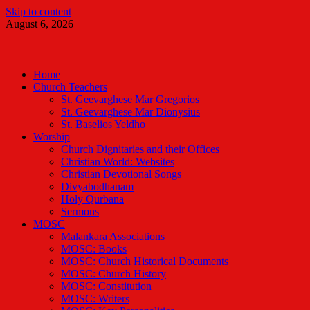
Skip to content
August 6, 2026
Malankara Orthodox TV
m tv
Home
Church Teachers
St. Geevarghese Mar Gregorios
St. Geevarghese Mar Dionysius
St. Baselios Yeldho
Worship
Church Dignitaries and their Offices
Christian World: Websites
Christian Devotional Songs
Divyabodhanam
Holy Qurbana
Sermons
MOSC
Malankara Associations
MOSC: Books
MOSC: Church Historical Documents
MOSC: Church History
MOSC: Constitution
MOSC: Writers