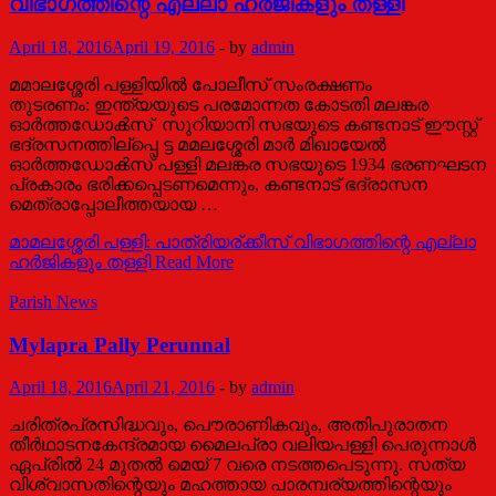
വിഭാഗത്തിന്റെ എല്ലാ ഹര്‍ജികളും തള്ളി
April 18, 2016
April 19, 2016
-
by
admin
മമാലശ്ശേരി പള്ളിയില്‍ പോലീസ് സംരക്ഷണം
തുടരണം: ഇന്ത്യയുടെ പരമോന്നത കോടതി മലങ്കര
ഓര്‍ത്തഡോക്‍സ്‌ ‌ സുറിയാനി സഭയുടെ കണ്ടനാട് ഈസ്റ്റ്‌
ഭദ്രസനത്തില്പ്പെ ട്ട മമലശ്ശേരി മാര്‍ മിഖായേല്‍
ഓര്‍ത്തഡോക്‍സ്‌ പള്ളി മലങ്കര സഭയുടെ 1934 ഭരണഘടന
പ്രകാരം ഭരിക്കപ്പെടണമെന്നും, കണ്ടനാട് ഭദ്രാസന
മെത്രാപ്പോലീത്തയായ …
മാമലശ്ശേരി പള്ളി: പാത്രിയര്ക്കീസ് വിഭാഗത്തിന്റെ എല്ലാ
ഹര്‍ജികളും തള്ളി
Read More
Parish News
Mylapra Pally Perunnal
April 18, 2016
April 21, 2016
-
by
admin
ചരിത്രപ്രസിദ്ധവും, പൌരാണികവും, അതിപുരാതന
തീർഥാടനകേന്ദ്രമായ മൈലപ്രാ വലിയപള്ളി പെരുന്നാൾ
ഏപ്രിൽ 24 മുതൽ മെയ് 7 വരെ നടത്തപെടുന്നു. സത്യ
വിശ്വാസതിന്റെയും മഹത്തായ പാരമ്പര്യത്തിന്റെയും