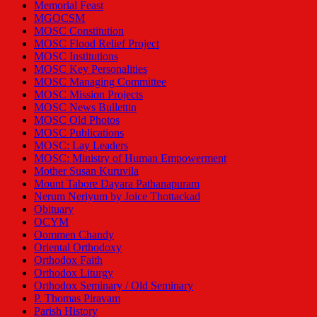
Memorial Feast
MGOCSM
MOSC Constitution
MOSC Flood Relief Project
MOSC Institutions
MOSC Key Personalities
MOSC Managing Committee
MOSC Mission Projects
MOSC News Bullettin
MOSC Old Photos
MOSC Publications
MOSC: Lay Leaders
MOSC: Ministry of Human Empowerment
Mother Susan Kuruvila
Mount Tabore Dayara Pathanapuram
Nerum Neriyum by Joice Thottackad
Obituary
OCYM
Oommen Chandy
Oriental Orthodoxy
Orthodox Faith
Orthodox Liturgy
Orthodox Seminary / Old Seminary
P. Thomas Piravam
Parish History