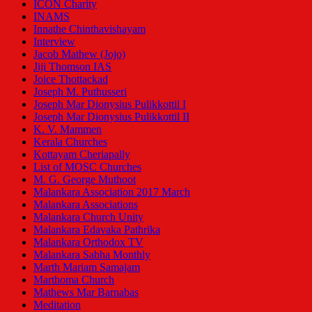
ICON Charity
INAMS
Innathe Chinthavishayam
Interview
Jacob Mathew (Jojo)
Jiji Thomson IAS
Joice Thottackad
Joseph M. Puthusseri
Joseph Mar Dionysius Pulikkottil I
Joseph Mar Dionysius Pulikkottil II
K. V. Mammen
Kerala Churches
Kottayam Cheriapally
List of MOSC Churches
M. G. George Muthoot
Malankara Association 2017 March
Malankara Associations
Malankara Church Unity
Malankara Edavaka Pathrika
Malankara Orthodox TV
Malankara Sabha Monthly
Marth Mariam Samajam
Marthoma Church
Mathews Mar Barnabas
Meditation