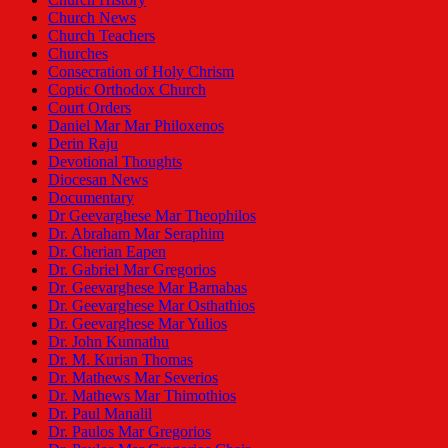
Church News
Church Teachers
Churches
Consecration of Holy Chrism
Coptic Orthodox Church
Court Orders
Daniel Mar Mar Philoxenos
Derin Raju
Devotional Thoughts
Diocesan News
Documentary
Dr Geevarghese Mar Theophilos
Dr. Abraham Mar Seraphim
Dr. Cherian Eapen
Dr. Gabriel Mar Gregorios
Dr. Geevarghese Mar Barnabas
Dr. Geevarghese Mar Osthathios
Dr. Geevarghese Mar Yulios
Dr. John Kunnathu
Dr. M. Kurian Thomas
Dr. Mathews Mar Severios
Dr. Mathews Mar Thimothios
Dr. Paul Manalil
Dr. Paulos Mar Gregorios