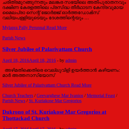
ചരിത്രമുറങ്ങുന്നതും മലങ്കര സഭയിലെ അതിപുരാതനവും
ദക്ഷിണ കേരളത്തിലെ പ്രസിദ്ധ തീർഥാടന കേന്ദ്രവുമായ
മൈലപ്രാ സെന്റ് ജോർജ്ജ് ഓർത്തഡോൿസ്
വലിയപള്ളിയുടെയും ദേശത്തിന്റെയും …
Mylapra Pally Perunnal
Read More
Parish News
Silver Jubilee of Palarivattam Church
April 18, 2016
April 18, 2016
-
by
admin
അഴിമതിക്കെതിരെ വെല്ലുവിളി ഉയർത്താൻ കഴിയണം:
മാർ അത്തനാസിയോസ്‌
Silver Jubilee of Palarivattam Church
Read More
Church Teachers
/
Geevarghese Mar Ivanios
/
Memorial Feast
/
Parish News
/
St. Kuriakose Mar Gregorios
Dukrono of St. Kuriakose Mar Gregorios at
Thottackad Church