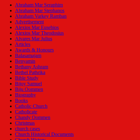
Abraham Mar Seraphim
Abraham Mar Stephanos
Abraham Varkey Ramban
Advertisement
Alexios Mar Eusebios
Alexios Mar Theodosius
Alvares Mar Julius
Articles
Awards & Honours
Balasamajam
Benyamin
Bethany Ashram
Bethel Pathrika
Bible Study
Bijoy Samuel
Biju Oommen
Biography
Books
Catholic Church
Catholicate
Chandy Oommen
Christmas
church cases
Church Historical Documents
Church History