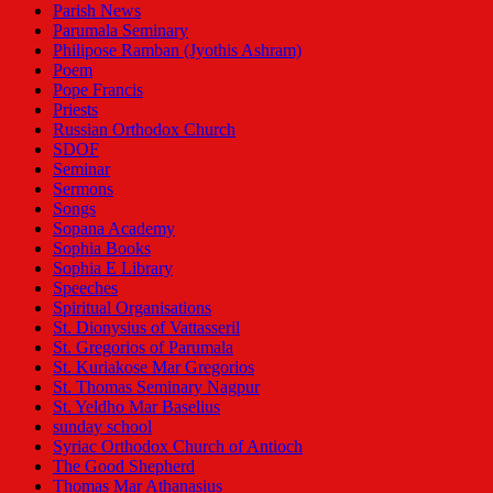
Parish News
Parumala Seminary
Philipose Ramban (Jyothis Ashram)
Poem
Pope Francis
Priests
Russian Orthodox Church
SDOF
Seminar
Sermons
Songs
Sopana Academy
Sophia Books
Sophia E Library
Speeches
Spiritual Organisations
St. Dionysius of Vattasseril
St. Gregorios of Parumala
St. Kuriakose Mar Gregorios
St. Thomas Seminary Nagpur
St. Yeldho Mar Baselius
sunday school
Syriac Orthodox Church of Antioch
The Good Shepherd
Thomas Mar Athanasius