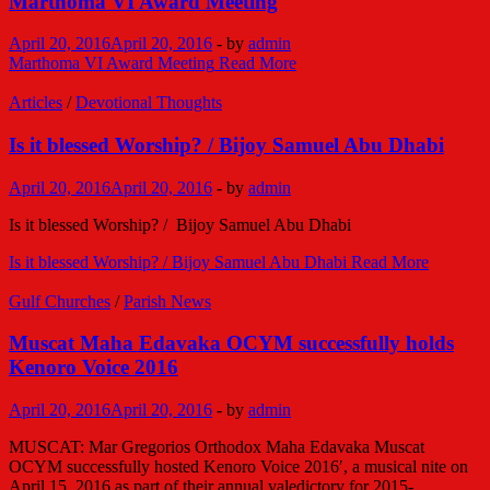
Marthoma VI Award Meeting
April 20, 2016
April 20, 2016
-
by
admin
Marthoma VI Award Meeting
Read More
Articles
/
Devotional Thoughts
Is it blessed Worship? / Bijoy Samuel Abu Dhabi
April 20, 2016
April 20, 2016
-
by
admin
Is it blessed Worship? / Bijoy Samuel Abu Dhabi
Is it blessed Worship? / Bijoy Samuel Abu Dhabi
Read More
Gulf Churches
/
Parish News
Muscat Maha Edavaka OCYM successfully holds
Kenoro Voice 2016
April 20, 2016
April 20, 2016
-
by
admin
MUSCAT: Mar Gregorios Orthodox Maha Edavaka Muscat
OCYM successfully hosted Kenoro Voice 2016′, a musical nite on
April 15, 2016 as part of their annual valedictory for 2015-