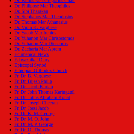
Dr. Paulos Mar Gregorios Chair
Dr. Philipose Mar Theophilos
Dr. Sibi Tharakan
Dr. Stephanos Mar Theodosius
Dr. Thomas Mar Athanasius
Dr. Vipin K. Varghese
Dr. Yacob Mar Irenios
Dr. Yuhanon Mar Chrisostomos
Dr. Yuhanon Mar Dioscoros
Dr. Zacharia Mar Aprem
Ecumenical News
Edavazhikal Diary
Episcopal Synod
Ethiopian Orthodox Church
Fr. Dr. B. Varghese
Fr. Dr. Bijesh Philip
Fr. Dr. Jacob Kurian
Fr. Dr. John Thomas Karingattil
Fr. Dr. Johns Abraham Konat
Fr. Dr. Joseph Cheeran
Fr. Dr. Jossi Jacob
Fr. Dr. K. M. George
Fr. Dr. M. O. John
Fr. Dr. M. P. George
Fr. Dr. O. Thomas