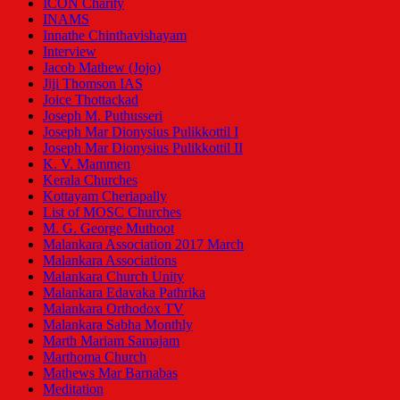
ICON Charity
INAMS
Innathe Chinthavishayam
Interview
Jacob Mathew (Jojo)
Jiji Thomson IAS
Joice Thottackad
Joseph M. Puthusseri
Joseph Mar Dionysius Pulikkottil I
Joseph Mar Dionysius Pulikkottil II
K. V. Mammen
Kerala Churches
Kottayam Cheriapally
List of MOSC Churches
M. G. George Muthoot
Malankara Association 2017 March
Malankara Associations
Malankara Church Unity
Malankara Edavaka Pathrika
Malankara Orthodox TV
Malankara Sabha Monthly
Marth Mariam Samajam
Marthoma Church
Mathews Mar Barnabas
Meditation