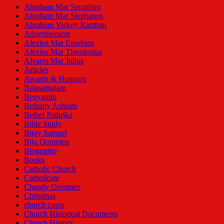
Abraham Mar Seraphim
Abraham Mar Stephanos
Abraham Varkey Ramban
Advertisement
Alexios Mar Eusebios
Alexios Mar Theodosius
Alvares Mar Julius
Articles
Awards & Honours
Balasamajam
Benyamin
Bethany Ashram
Bethel Pathrika
Bible Study
Bijoy Samuel
Biju Oommen
Biography
Books
Catholic Church
Catholicate
Chandy Oommen
Christmas
church cases
Church Historical Documents
Church History