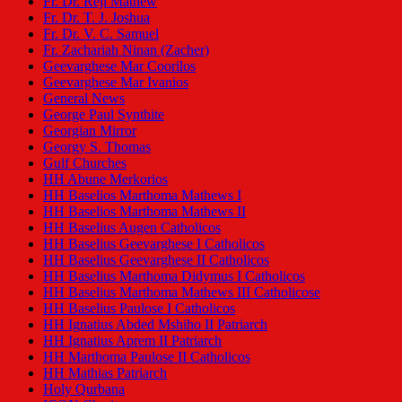
Fr. Dr. Reji Mathew
Fr. Dr. T. J. Joshua
Fr. Dr. V. C. Samuel
Fr. Zachariah Ninan (Zacher)
Geevarghese Mar Coorilos
Geevarghese Mar Ivanios
General News
George Paul Synthite
Georgian Mirror
Georgy S. Thomas
Gulf Churches
HH Abune Merkorios
HH Baselios Marthoma Mathews I
HH Baselios Marthoma Mathews II
HH Baselius Augen Catholicos
HH Baselius Geevarghese I Catholicos
HH Baselius Geevarghese II Catholicos
HH Baselius Marthoma Didymus I Catholicos
HH Baselius Marthoma Mathews III Catholicose
HH Baselius Paulose I Catholicos
HH Ignatius Abded Mshiho II Patriarch
HH Ignatius Aprem II Patriarch
HH Marthoma Paulose II Catholicos
HH Mathias Patriarch
Holy Qurbana