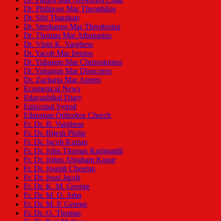
Dr. Philipose Mar Theophilos
Dr. Sibi Tharakan
Dr. Stephanos Mar Theodosius
Dr. Thomas Mar Athanasius
Dr. Vipin K. Varghese
Dr. Yacob Mar Irenios
Dr. Yuhanon Mar Chrisostomos
Dr. Yuhanon Mar Dioscoros
Dr. Zacharia Mar Aprem
Ecumenical News
Edavazhikal Diary
Episcopal Synod
Ethiopian Orthodox Church
Fr. Dr. B. Varghese
Fr. Dr. Bijesh Philip
Fr. Dr. Jacob Kurian
Fr. Dr. John Thomas Karingattil
Fr. Dr. Johns Abraham Konat
Fr. Dr. Joseph Cheeran
Fr. Dr. Jossi Jacob
Fr. Dr. K. M. George
Fr. Dr. M. O. John
Fr. Dr. M. P. George
Fr. Dr. O. Thomas