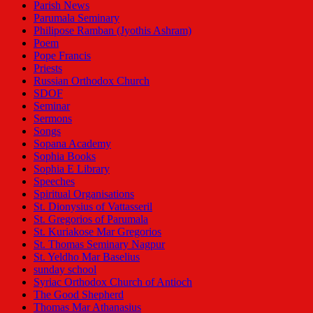
Parish News
Parumala Seminary
Philipose Ramban (Jyothis Ashram)
Poem
Pope Francis
Priests
Russian Orthodox Church
SDOF
Seminar
Sermons
Songs
Sopana Academy
Sophia Books
Sophia E Library
Speeches
Spiritual Organisations
St. Dionysius of Vattasseril
St. Gregorios of Parumala
St. Kuriakose Mar Gregorios
St. Thomas Seminary Nagpur
St. Yeldho Mar Baselius
sunday school
Syriac Orthodox Church of Antioch
The Good Shepherd
Thomas Mar Athanasius