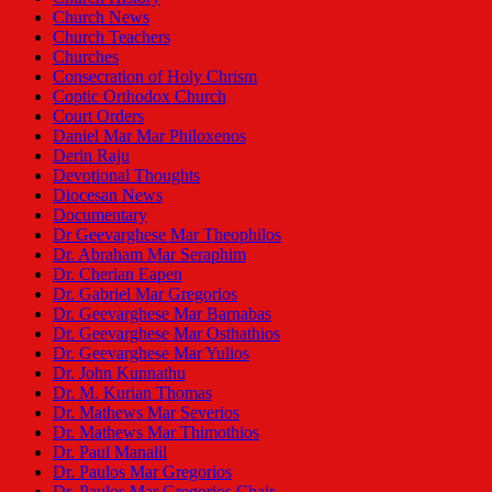
Church News
Church Teachers
Churches
Consecration of Holy Chrism
Coptic Orthodox Church
Court Orders
Daniel Mar Mar Philoxenos
Derin Raju
Devotional Thoughts
Diocesan News
Documentary
Dr Geevarghese Mar Theophilos
Dr. Abraham Mar Seraphim
Dr. Cherian Eapen
Dr. Gabriel Mar Gregorios
Dr. Geevarghese Mar Barnabas
Dr. Geevarghese Mar Osthathios
Dr. Geevarghese Mar Yulios
Dr. John Kunnathu
Dr. M. Kurian Thomas
Dr. Mathews Mar Severios
Dr. Mathews Mar Thimothios
Dr. Paul Manalil
Dr. Paulos Mar Gregorios
Dr. Paulos Mar Gregorios Chair