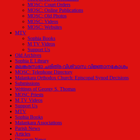
MOSC: Court Orders
MOSC: Online Publications
MOSC: Old Photos
MOSC: Videos
MOSC: Websites
MTV
Sophia Books
M TV Videos
Support Us
Old Archives
Sophia E Library
മലങ്കരസഭാ ചരിത്ര-വിശ്വാസ വിജ്ഞാനകോശം
MOSC: Telephone Directory
Malankara Orthodox Church: Episcopal Synod Decisions
Submissions
Writings of Georgy S. Thomas
MOSC Priests
M TV Videos
Support Us
MTV
Sophia Books
Malankara Associations
Parish News
Articles
Diocesan News