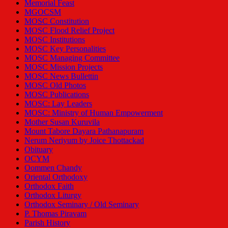
Memorial Feast
MGOCSM
MOSC Constitution
MOSC Flood Relief Project
MOSC Institutions
MOSC Key Personalities
MOSC Managing Committee
MOSC Mission Projects
MOSC News Bullettin
MOSC Old Photos
MOSC Publications
MOSC: Lay Leaders
MOSC: Ministry of Human Empowerment
Mother Susan Kuruvila
Mount Tabore Dayara Pathanapuram
Nerum Neriyum by Joice Thottackad
Obituary
OCYM
Oommen Chandy
Oriental Orthodoxy
Orthodox Faith
Orthodox Liturgy
Orthodox Seminary / Old Seminary
P. Thomas Piravam
Parish History