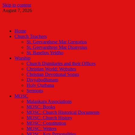
Skip to content
August 7, 2026
Malankara Orthodox TV
m tv
Home
Church Teachers
St. Geevarghese Mar Gregorios
St. Geevarghese Mar Dionysius
St. Baselios Yeldho
Worship
Church Dignitaries and their Offices
Christian World: Websites
Christian Devotional Songs
Divyabodhanam
Holy Qurbana
Sermons
MOSC
Malankara Associations
MOSC: Books
MOSC: Church Historical Documents
MOSC: Church History
MOSC: Constitution
MOSC: Writers
MOSC: Key Personalities