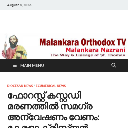
August 8, 2026
Malankara Orthodox
m tv
TV
MAIN MENU
DIOCESAN NEWS
/
ECUMENICAL NEWS
ഫോറസ്റ്റ് കസ്റ്റഡി
മരണത്തിൽ സമഗ്ര
അന്വേഷണം വേണം:
കേരളാ ക്രിസ്ത്യൻ