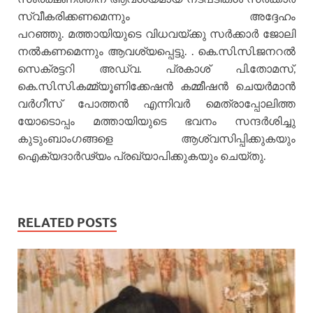
സ്വീകരിക്കണമെന്നും അദ്ദേഹം
പറഞ്ഞു.
മത്തായിയുടെ വിധവയ്ക്കു സർക്കാർ ജോലി
നൽകണമെന്നും ആവശ്യപ്പെട്ടു. . കെ.സി.സി.ജനറൽ
സെക്രട്ടറി അഡ്വ. പ്രകാശ് പി.തോമസ്,
കെ.സി.സി.കമ്മ്യൂണിക്കേഷൻ കമ്മീഷൻ ചെയർമാൻ
വർഗീസ് പോത്തൻ എന്നിവർ മെത്രാപ്പോലിത്ത
യോടൊപ്പം മത്തായിയുടെ ഭവനം സന്ദർശിച്ചു
കുടുംബാംഗങ്ങളെ ആശ്വസിപ്പിക്കുകയും
ഐക്യദാർഢ്യം പ്രഖ്യാപിക്കുകയും ചെയ്തു.
RELATED POSTS