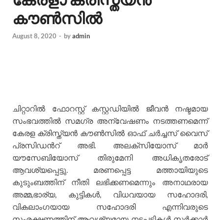
കൗൺസിൽ
August 8, 2020
-
by
admin
ചിറ്റാറിൽ ഫോറസ്റ്റ് കസ്റ്റഡിയിൽ ജീവൻ നഷ്ടമായ
സംഭവത്തിൽ സമഗ്ര അന്വേഷണം നടത്തണമെന്ന്
കേരള ക്രിസ്ത്യൻ കൗൺസിൽ ഓഫ് ചർച്ചസ് വൈസ്
പ്രസിഡൻറ് അഭി. അലക്സിയോസ് മാർ
യൗസേബിയോസ് തിരുമേനി അധികൃതരോട്
ആവശ്യപ്പെട്ടു. മരണപ്പെട്ട മത്തായിയുടെ
കുടുംബത്തിന് നീതി ലഭിക്കണമെന്നും അനാഥരായ
അമ്മ,ഭാര്യ, കുട്ടികൾ, വിധവയായ സഹോദരി,
വികലാംഗയായ സഹോദരി എന്നിവരുടെ
സംരക്ഷണത്തിന് ആവശ്യമായ നടപടികൾ സർക്കാർ