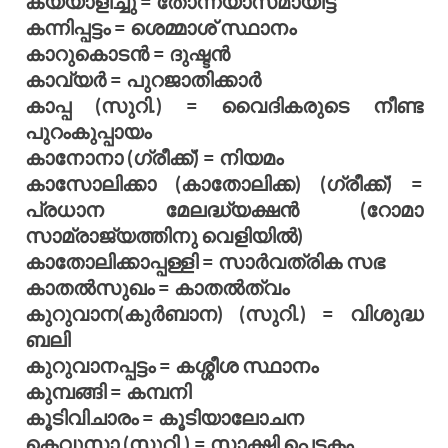
കയ്യാളിച്ചു = തോന്ന്യാസമായിട്ട്
കന്നിപ്പട്ടം = ശെമ്മാശ് സ്ഥാനം
കാറുകൊടന്‍ = ദുഷ്ടന്‍
കാവ്യര്‍ = പുറജാതിക്കാര്‍
കാപ്പ (സുറി.) = വൈദികരുടെ നീണ്ട
പുറംകുപ്പായം
കാനോനാ (ഗ്രീക്ക്) = നിയമം
കാസോലിക്കാ (കാതോലിക്ക) (ഗ്രീക്ക്) =
പ്രധാന മേലദ്ധ്യക്ഷന്‍ (റോമാ
സാമ്രാജ്യത്തിനു വെളിയില്‍)
കാതോലിക്കാപ്പള്ളി = സാര്‍വത്രിക സഭ
കാതല്‍സുഖം = കാതല്‍ത്വം
കുറുവാന(കുര്‍ബാന) (സുറി.) = വിശുദ്ധ
ബലി
കുറുവാനപ്പട്ടം = കശ്ശീശ സ്ഥാനം
കുമ്പങ്ങി = കമ്പനി
കൂടിവിചാരം = കൂടിയാലോചന
കെവുസാ (സുറി.) = സാക്ഷി പെട്ടകം