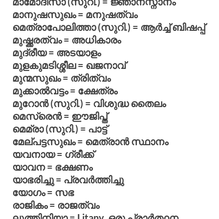
മാമോദിസാ (സുറി.) = ജ്ഞാനസ്നാനം
മാനുഷസുഖം = മനുഷത്വം
മെത്രാപോലിത്താ (സുറി.) = ആര്‍ച്ച് ബിഷപ്പ്
മുഷ്ക്കരത്വം = അധികാരം
മുദ്രീയ = അടയാളം
മുളകുമടിശ്ശീല = ഖജനാവ്
മുന്മസുഖം = ത്രിത്വം
മുക്കാല്‍വട്ടം = ക്ഷേത്രം
മുറോന്‍ (സുറി.) = വിശുദ്ധ തൈലം
മെസ്രെന്‍ = ഈജിപ്ത്
മെമ്രാ (സുറി.) = പാട്ട്
മേല്പട്ടസുഖം = മെത്രാന്‍ സ്ഥാനം
യവനായ = ഗ്രീക്ക്
യാവന = ഭക്ഷണം
യാഭരിച്ചു = പ്രവര്‍ത്തിച്ചു
യോഗം = സഭ
രാജികം = രാജത്വം
ലുത്തിനിയാ = Litany, ഒരു പ്രാര്‍ത്ഥന