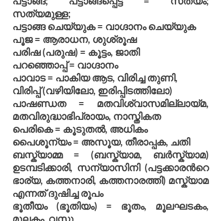
പട്ടാങ്ങ; പട്ടാങ്ങപ്പെട്ട = സത്യം;
സത്യമുള്ള;
പട്ടാങ്ങ ചെയ്യുക = വാഗ്ദാനം ചെയ്യുക
പൂജ = ആരാധന, ശുശ്രൂഷ
പരിഷ (പരുഷ) = കൂട്ടം, ജാതി
പറഞ്ഞൊപ്പ് = വാഗ്ദാനം
പാവാട = പാകിയ ആട, വിരിച്ച തുണി,
വിരിപ്പ് (വഴിയിലോ, ഇരിപ്പിടത്തിലോ)
പാഷണ്ഡത = മതവിശ്വാസമില്ലായ്മ,
മതവിരുദ്ധാഭിപ്രായം, നാസ്തികത
പെരികെ = കൂടുതല്‍, അധികം
പൈശൂന്യം = അസൂയ, തീരാപ്പക, ചതി
ബസ്ക്യാമ്മ = (ബസ്ക്യാമ, ബര്‍സ്ക്യാമ)
ഉടമ്പടിക്കാരി, സന്യാസിനി (പട്ടക്കാരന്‍റെ
ഭാര്യ, കത്തനാരി, കത്തനാരത്തി) മസ്ക്യാമ
എന്നത് ദുഷിച്ച രൂപം
ഭൂതീയം (ഭൂതിയം) = ഭൂതം, മൂലഘടകം,
മൂലകം, വസ്തു.