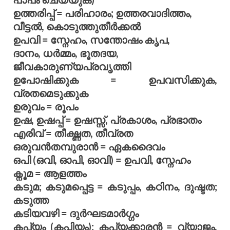
ഉത്തരിപ്പ് = പരിഹാരം; ഉത്തരവാദിത്തം,
വീട്ടല്‍, കൊടുത്തുതീര്‍ക്കല്‍
ഉപവി = സ്നേഹം, സന്തോഷം കൃപ,
ദാനം, ധര്‍മ്മം, ഭൂതദയ,
ജീവകാരുണ്യപ്രവൃത്തി
ഉപോഷിക്കുക = ഉപവസിക്കുക,
വ്രതമെടുക്കുക
ഉരുവം = രൂപം
ഉഷ, ഉഷപ്പ് = ഉഷസ്സ്, പ്രകാശം, പ്രഭാതം
എരിവ് = തീക്ഷ്ണത, തീവ്രത
ഒരുവന്‍തമ്പുരാന്‍ = ഏകദൈവം
ഒപി (ഒവി, ഓപി, ഓവി) = ഉപവി, സ്നേഹം
ക്നൂമ = ആളത്തം
കടുമ; കടുമപ്പെട്ട = കടുപ്പം, കഠിനം, ദുഷ്ടത;
കടുത്ത
കടിയവഴി = ദുര്‍ഘടമാര്‍ഗ്ഗം
കപ്യം (കപ്പിയം); കപ്യക്കാരന്‍ = വ്യാജം,