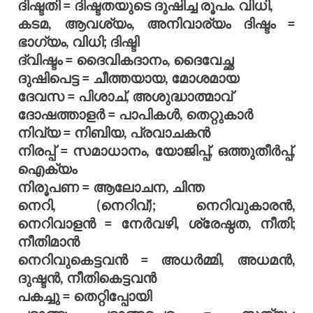
ദിഷ്ടതി = ദിഷ്ടതയുടെ ദുഷിച്ച രൂപം. വിധി,
കടമ, ആവശ്യം, അനിവാര്യം ദിഷ്ടം =
ഭാഗ്യം, വിധി; ദിഷ്ടി
ദ്വിഷ്ടം = ദൈവികദാനം, ദൈവേച്ഛ
ദുഷിപെട്ട = ചീത്തയായ, മോശമായ
ദേവസ = പിശാച്, അശുദ്ധാത്മാവ്
ദോഷത്താളര്‍ = പാപികള്‍, തെറ്റുകാര്‍
നിവ്യ = നിബിയ, പ്രവാചകന്‍
നിരപ്പ് = സമാധാനം, യോജിപ്പ്, ഒത്തുതീര്‍പ്പ്,
ഐക്യം
നിരൂപണ = ആലോചന, ചിന്ത
നെറി, (നെറിവ്); നെറിവുകാരന്‍,
നെറിവാളന്‍ = നേര്‍വഴി, ശ്രേഷ്ഠത, നീതി;
നീതിമാന്‍
നെറിവുകെട്ടവന്‍ = അധര്‍മ്മി, അധമന്‍,
ദുഷ്ടന്‍, നീതികെട്ടവന്‍
പകച്ചു = തെറ്റിപ്പോയി