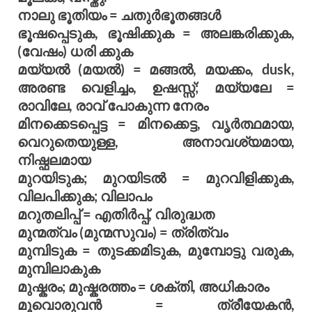
നാലു ഭൂതിയം = ചതുര്‍ഭൂതങ്ങള്‍
ഭൂഷപ്പെടുക, ഭൂഷിക്കുക = അലങ്കരിക്കുക,
(വേഷം) ധരി ക്കുക
മയ്യല്‍ (മയല്‍) = മങ്ങല്‍, മയക്കം, dusk,
അരണ്ട വെളിച്ചം, ഉഷസ്സ്; മയ്യലേ =
രാവിലേ, രാവ് പോകുന്ന നേരം
മിനക്കെടപ്പെട്ട = മിനക്കെട്ട, വൃര്‍ത്ഥമായ,
വെറുതെയുള്ള, അനാവശ്യമായ,
നിഷ്ഫലമായ
മുറയിടുക; മുറയിടല്‍ = മുറവിളിക്കുക,
വിലപിക്കുക; വിലാപം
മറുതലിപ്പ് = എതിര്‍പ്പ്, വിരുദ്ധത
മുന്മത്വം (മുന്മസുവം) = ത്രിത്വം
മുമ്പിടുക = തുടക്കമിടുക, മുമ്പോട്ടു വരുക,
മുമ്പിലാകുക
മുഷ്കരം; മുഷ്കരത്തം = ശക്തി, അധികാരം
മൂവൊരുവന്‍ = ത്രീയേകന്‍,