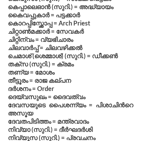
കെപ്പാലെഓന്‍ (സുറി.) = അദ്ധ്യായം
കൈവപ്പുകാര്‍ = പട്ടക്കാര്‍
കൊറപ്പിസ്ക്കോപ്പ = Arch Priest
ചിറ്റാണ്‍മക്കാര്‍ = സേവകര്‍
ചിറ്റിന്വം = വ്യഭിചാരം
ചിലവാര്‍പ്പ് = ചിലവഴിക്കല്‍
ചെമാശ് (ശെമ്മാശ്) (സുറി.) = ഡീക്കണ്‍
തക്സ (സുറി.) = ക്രമം
തണ്യ = മോശം
തീട്ടൂരം = രാജ കല്പന
ദര്‍ശനം = Order
ദെയ്വസുഖം = ദൈവത്വം
ദേവസയുടെ പൈശന്ന്യം = പിശാചിന്‍റെ
അസൂയ
ദേവതപിടിത്തം = മന്ത്രവാദം
നിവ്യാ (സുറി.) = ദീര്‍ഘദര്‍ശി
നിവ്യൂസ (സുറി.) = പ്രവചനം