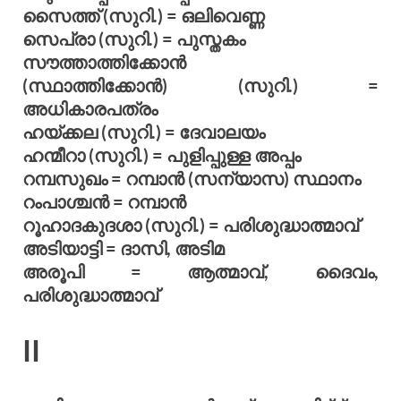
സൈത്ത് (സുറി.) = ഒലിവെണ്ണ
സെപ്രാ (സുറി.) = പുസ്തകം
സൗത്താത്തിക്കോന്‍
(സ്ഥാത്തിക്കോന്‍) (സുറി.) =
അധികാരപത്രം
ഹയ്ക്കല (സുറി.) = ദേവാലയം
ഹന്മീറാ (സുറി.) = പുളിപ്പുള്ള അപ്പം
റമ്പസുഖം = റമ്പാന്‍ (സന്യാസ) സ്ഥാനം
റംപാശ്ചന്‍ = റമ്പാന്‍
റൂഹാദകുദശാ (സുറി.) = പരിശുദ്ധാത്മാവ്
അടിയാട്ടി = ദാസി, അടിമ
അരൂപി = ആത്മാവ്, ദൈവം,
പരിശുദ്ധാത്മാവ്
II