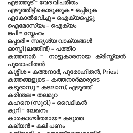
എടത്തുട് = വേദ വിപരീതം
എഴുത്തിട്ട് കൊടുക്കുക = ഒപ്പിടുക
ഏകോല്‍ഭവിച്ചു = ഐക്യപ്പെട്ടു
ഐമോസ്യം = ഐക്യം
ഒപി = സ്നേഹം
ഒപ്പാരി = സദൃശ്യ വാക്യങ്ങള്‍
ഓസ്തി (ലത്തീന്‍) = പത്തീറ
കത്തനാര്‍ = നാട്ടുകാരനായ ക്രിസ്ത്യന്‍
പുരോഹിതന്‍
കശ്ശീശ = കത്തനാര്‍, പുരോഹിതന്‍, Priest
കത്തങ്ങളുടെ = കത്തനാര്‍മാരുടെ
കടുദാസു = കടലാസ്, എഴുത്ത്
കരിന്തല = തലമുറ
കഹനെ (സുറി.) = വൈദികന്‍
കുറി = ലേഖനം
കാരകാശ്ചിതമായ = കടുത്ത
കല്യന്‍ = കലി പണം