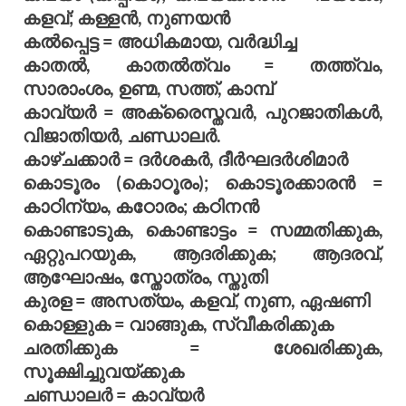
കളവ്; കള്ളന്‍, നുണയന്‍
കല്‍പ്പെട്ട = അധികമായ, വര്‍ദ്ധിച്ച
കാതല്‍, കാതല്‍ത്വം = തത്ത്വം,
സാരാംശം, ഉണ്മ, സത്ത്, കാമ്പ്
കാവ്യര്‍ = അക്രൈസ്തവര്‍, പുറജാതികള്‍,
വിജാതിയര്‍, ചണ്ഡാലര്‍.
കാഴ്ചക്കാര്‍ = ദര്‍ശകര്‍, ദീര്‍ഘദര്‍ശിമാര്‍
കൊടൂരം (കൊഠൂരം); കൊടൂരക്കാരന്‍ =
കാഠിന്യം, കഠോരം; കഠിനന്‍
കൊണ്ടാടുക, കൊണ്ടാട്ടം = സമ്മതിക്കുക,
ഏറ്റുപറയുക, ആദരിക്കുക; ആദരവ്,
ആഘോഷം, സ്തോത്രം, സ്തുതി
കുരള = അസത്യം, കളവ്, നുണ, ഏഷണി
കൊള്ളുക = വാങ്ങുക, സ്വീകരിക്കുക
ചരതിക്കുക = ശേഖരിക്കുക,
സൂക്ഷിച്ചുവയ്ക്കുക
ചണ്ഡാലര്‍ = കാവ്യര്‍