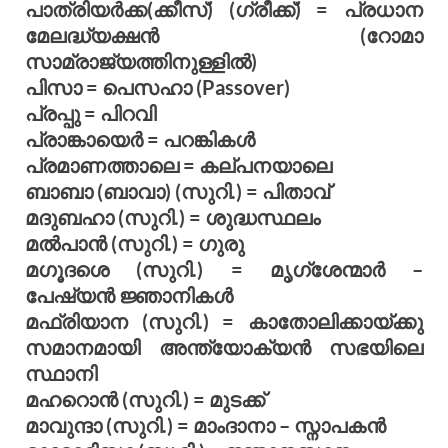
പാത്രിയര്‍ക്ക(ക്കീസ്) (ഗ്രീക്ക്) = പ്രധാന
മേലദ്ധ്യക്ഷന്‍ (റോമാ
സാമ്രാജ്യത്തിനുള്ളില്‍)
പിസാ = പെസഹാ (Passover)
പ്രപ്പു = പിറവി
പ്രാങ്കായെര്‍ = പറങ്കികള്‍
പ്രമാണത്താലെ = കല്പനയാലെ
ബാബാ (ബാവാ) (സുറി.) = പിതാവ്
മദുബഹാ (സുറി.) = ശുദ്ധസ്ഥലം
മല്‍പാന്‍ (സുറി.) = ഗുരു
മഗൂദശെ (സുറി.) = മൃഗ്ശേന്മാര്‍ –
പേഷ്യന്‍ ജ്ഞാനികള്‍
മഫ്രിയാന (സുറി.) = കാതോലിക്കായ്ക്കു
സമാനമായി അന്ത്യോക്യന്‍ സഭയിലെ
സ്ഥാനി
മഹറൊന്‍ (സുറി.) = മുടക്ക്
മാവുന്ദാ (സുറി.) = മാംദാനാ – സ്നാപകന്‍