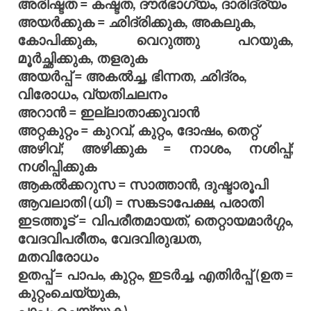
അരിഷ്ടത = കഷ്ടത, ദൗര്‍ഭാഗ്യം, ദാരിദ്ര്യം
അയര്‍ക്കുക = ഛിദ്രിക്കുക, അകലുക,
കോപിക്കുക, വെറുത്തു പറയുക,
മൂര്‍ച്ഛിക്കുക, തളരുക
അയര്‍പ്പ് = അകല്‍ച്ച, ഭിന്നത, ഛിദ്രം,
വിരോധം, വ്യതിചലനം
അറാന്‍ = ഇല്ലാതാക്കുവാന്‍
അറ്റകുറ്റം = കുറവ്, കുറ്റം, ദോഷം, തെറ്റ്
അഴിവ്; അഴിക്കുക = നാശം, നശിപ്പ്;
നശിപ്പിക്കുക
ആകല്‍ക്കറുസ = സാത്താന്‍, ദുഷ്ടാരൂപി
ആവലാതി (ധി) = സങ്കടാപേക്ഷ, പരാതി
ഇടത്തൂട് = വിപരീതമായത്, തെറ്റായമാര്‍ഗ്ഗം,
വേദവിപരീതം, വേദവിരുദ്ധത,
മതവിരോധം
ഉതപ്പ് = പാപം, കുറ്റം, ഇടര്‍ച്ച, എതിര്‍പ്പ് (ഉത =
കുറ്റംചെയ്യുക,
പാപം ചെയ്യുക)