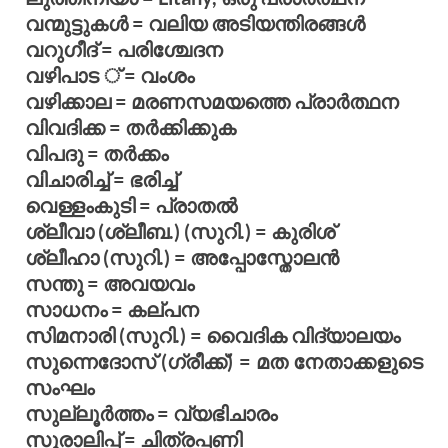
വന്മുട്ടുകള്‍ = വലിയ അടിയന്തിരങ്ങള്‍
വറുഗീദ് = പരിശ്ചേദന
വഴിപാട ് = വംശം
വഴിക്കാല = മരണസമയത്തെ പ്രാര്‍ത്ഥന
വിവദിക്ക = തര്‍ക്കിക്കുക
വിപദു = തര്‍ക്കം
വിചാരിച്ച് = ഭരിച്ച്
വെള്ളംകുടി = പ്രാതല്‍
ശ്ലീവാ (ശ്ലീബ.) (സുറി.) = കുരിശ്
ശ്ലീഹാ (സുറി.) = അപ്പോസ്തോലന്‍
സന്തു = അവയവം
സാധനം = കല്പന
സിമനാരി (സുറി.) = വൈദിക വിദ്യാലയം
സുന്നെദോസ് (ഗ്രീക്ക്) = മത നേതാക്കളുടെ
സംഘം
സുല്ലൂര്‍ത്തം = വ്യഭിചാരം
സുരാലിപ്പ് = ചിത്രപ്പണി