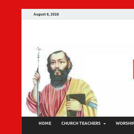
August 6, 2026
Malankara Ortho
m tv
HOME
CHURCH TEACHERS
WORSHI