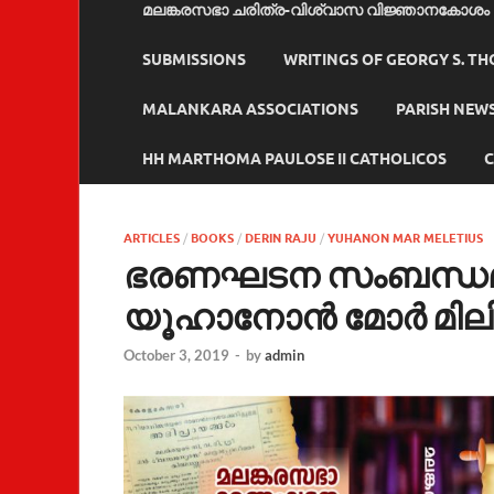
മലങ്കരസഭാ ചരിത്ര-വിശ്വാസ വിജ്ഞാനകോശം
SUBMISSIONS
WRITINGS OF GEORGY S. T
MALANKARA ASSOCIATIONS
PARISH NEW
HH MARTHOMA PAULOSE II CATHOLICOS
C
ARTICLES
/
BOOKS
/
DERIN RAJU
/
YUHANON MAR MELETIUS
ഭരണഘടന സംബന്ധമായ
യൂഹാനോന്‍ മോര്‍ മില
October 3, 2019
-
by
admin