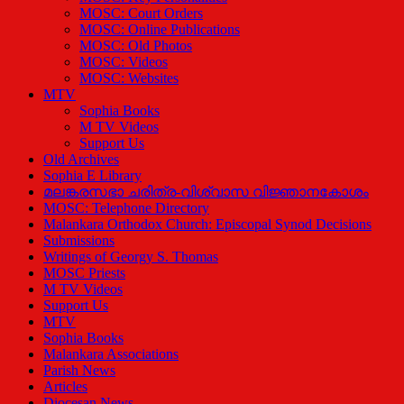
MOSC: Court Orders
MOSC: Online Publications
MOSC: Old Photos
MOSC: Videos
MOSC: Websites
MTV
Sophia Books
M TV Videos
Support Us
Old Archives
Sophia E Library
മലങ്കരസഭാ ചരിത്ര-വിശ്വാസ വിജ്ഞാനകോശം
MOSC: Telephone Directory
Malankara Orthodox Church: Episcopal Synod Decisions
Submissions
Writings of Georgy S. Thomas
MOSC Priests
M TV Videos
Support Us
MTV
Sophia Books
Malankara Associations
Parish News
Articles
Diocesan News