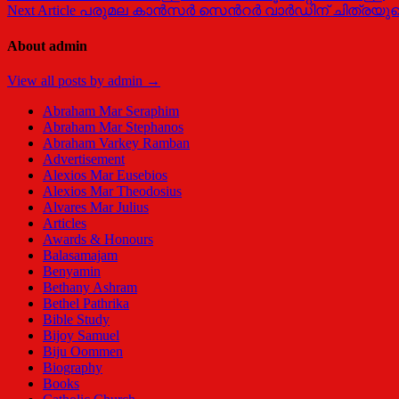
Next Article
പരുമല കാൻസർ സെന്‍റർ വാർഡിന് ചിത്രയുടെ
About admin
View all posts by admin →
Abraham Mar Seraphim
Abraham Mar Stephanos
Abraham Varkey Ramban
Advertisement
Alexios Mar Eusebios
Alexios Mar Theodosius
Alvares Mar Julius
Articles
Awards & Honours
Balasamajam
Benyamin
Bethany Ashram
Bethel Pathrika
Bible Study
Bijoy Samuel
Biju Oommen
Biography
Books