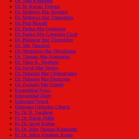
Dr. John Kunnathu
Dr. M. Kurian Thomas
Dr. Mathews Mar Severios
Dr. Mathews Mar Thimothios
Dr. Paul Manalil
Dr. Paulos Mar Gregorios
Dr. Paulos Mar Gregorios Chair
Dr. Philipose Mar Theophilos
Dr. Sibi Tharakan
Dr. Stephanos Mar Theodosius
Dr. Thomas Mar Athanasius
Dr. Vipin K. Varghese
Dr. Yacob Mar Irenios
Dr. Yuhanon Mar Chrisostomos
Dr. Yuhanon Mar Dioscoros
Dr. Zacharia Mar Aprem
Ecumenical News
Edavazhikal Diary
Episcopal Synod
Ethiopian Orthodox Church
Fr. Dr. B. Varghese
Fr. Dr. Bijesh Philip
Fr. Dr. Jacob Kurian
Fr. Dr. John Thomas Karingattil
Fr. Dr. Johns Abraham Konat