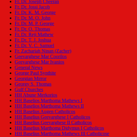
Fr. Dr. Joseph Cheeran
Fr. Dr. Jossi Jacob
Fr. Dr. K. M. George
Fr. Dr. M. O. John
Fr. Dr. M. P. George
Fr. Dr. O. Thomas
Fr. Dr. Reji Mathew
Fr. Dr. T. J. Joshua
Fr. Dr. V. C. Samuel
Fr. Zachariah Ninan (Zacher)
Geevarghese Mar Coorilos
Geevarghese Mar Ivanios
General News
George Paul Synthite
Georgian Mirror
Georgy S. Thomas
Gulf Churches
HH Abune Merkorios
HH Baselios Marthoma Mathews I
HH Baselios Marthoma Mathews II
HH Baselius Augen Catholicos
HH Baselius Geevarghese I Catholicos
HH Baselius Geevarghese II Catholicos
HH Baselius Marthoma Didymus I Catholicos
HH Baselius Marthoma Mathews III Catholicose