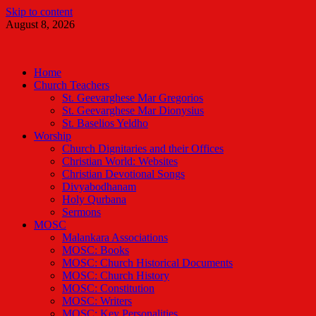
Skip to content
August 8, 2026
Malankara Orthodox TV
m tv
Home
Church Teachers
St. Geevarghese Mar Gregorios
St. Geevarghese Mar Dionysius
St. Baselios Yeldho
Worship
Church Dignitaries and their Offices
Christian World: Websites
Christian Devotional Songs
Divyabodhanam
Holy Qurbana
Sermons
MOSC
Malankara Associations
MOSC: Books
MOSC: Church Historical Documents
MOSC: Church History
MOSC: Constitution
MOSC: Writers
MOSC: Key Personalities