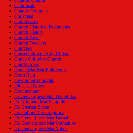
Catholic Church
Catholicate
Chandy Oommen
Christmas
church cases
Church Historical Documents
Church History
Church News
Church Teachers
Churches
Consecration of Holy Chrism
Coptic Orthodox Church
Court Orders
Daniel Mar Mar Philoxenos
Derin Raju
Devotional Thoughts
Diocesan News
Documentary
Dr Geevarghese Mar Theophilos
Dr. Abraham Mar Seraphim
Dr. Cherian Eapen
Dr. Gabriel Mar Gregorios
Dr. Geevarghese Mar Barnabas
Dr. Geevarghese Mar Osthathios
Dr. Geevarghese Mar Yulios