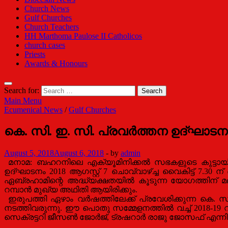
Church News
Gulf Churches
Church Teachers
HH Marthoma Paulose II Catholicos
church cases
Priests
Awards & Honours
Search for:
Main Menu
Ecumenical News
/
Gulf Churches
കെ. സി. ഇ. സി. പ്രവര്‍ത്തന ഉദ്ഘാടനം ആ
August 5, 2018
August 6, 2018
-
by
admin
മനാമ: ബഹറനിലെ എക്യൂമിനിക്കല്‍ സഭകളുടെ കുട്ടായ്മയായ
ഉദ്ഘാടനം 2018 ആഗസ്റ്റ് 7 ചൊവ്വാഴ്ച്ച വൈകിട്ട് 7.30 ന
ഏബ്രഹാമിന്റെ അദ്ധ്യക്ഷതയില്‍ കൂടുന്ന യോഗത്തിന
റമ്പാന്‍ മുഖ്യ അഥിതി ആയിരിക്കും.
ഇരുപത്തി ഏഴാം വര്‍ഷത്തിലേക്ക് പ്രവേശിക്കുന്ന കെ. സി
നടത്തിവരുന്നു. ഈ പൊതു സമ്മേളനത്തില്‍ വച്ച് 2018-1
സെക്രട്ടറി ജീസൺ ജോര്‍ജ്, ട്രഷറാര്‍ രാജു ജോസഫ് എന്നിവര