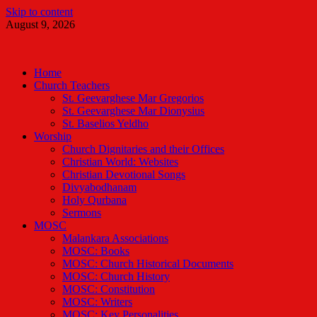
Skip to content
August 9, 2026
Malankara Orthodox TV
m tv
Home
Church Teachers
St. Geevarghese Mar Gregorios
St. Geevarghese Mar Dionysius
St. Baselios Yeldho
Worship
Church Dignitaries and their Offices
Christian World: Websites
Christian Devotional Songs
Divyabodhanam
Holy Qurbana
Sermons
MOSC
Malankara Associations
MOSC: Books
MOSC: Church Historical Documents
MOSC: Church History
MOSC: Constitution
MOSC: Writers
MOSC: Key Personalities