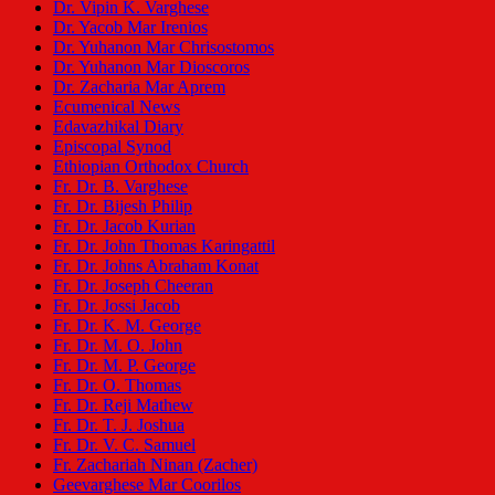
Dr. Vipin K. Varghese
Dr. Yacob Mar Irenios
Dr. Yuhanon Mar Chrisostomos
Dr. Yuhanon Mar Dioscoros
Dr. Zacharia Mar Aprem
Ecumenical News
Edavazhikal Diary
Episcopal Synod
Ethiopian Orthodox Church
Fr. Dr. B. Varghese
Fr. Dr. Bijesh Philip
Fr. Dr. Jacob Kurian
Fr. Dr. John Thomas Karingattil
Fr. Dr. Johns Abraham Konat
Fr. Dr. Joseph Cheeran
Fr. Dr. Jossi Jacob
Fr. Dr. K. M. George
Fr. Dr. M. O. John
Fr. Dr. M. P. George
Fr. Dr. O. Thomas
Fr. Dr. Reji Mathew
Fr. Dr. T. J. Joshua
Fr. Dr. V. C. Samuel
Fr. Zachariah Ninan (Zacher)
Geevarghese Mar Coorilos