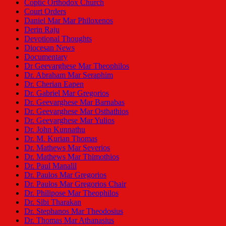
Coptic Orthodox Church
Court Orders
Daniel Mar Mar Philoxenos
Derin Raju
Devotional Thoughts
Diocesan News
Documentary
Dr Geevarghese Mar Theophilos
Dr. Abraham Mar Seraphim
Dr. Cherian Eapen
Dr. Gabriel Mar Gregorios
Dr. Geevarghese Mar Barnabas
Dr. Geevarghese Mar Osthathios
Dr. Geevarghese Mar Yulios
Dr. John Kunnathu
Dr. M. Kurian Thomas
Dr. Mathews Mar Severios
Dr. Mathews Mar Thimothios
Dr. Paul Manalil
Dr. Paulos Mar Gregorios
Dr. Paulos Mar Gregorios Chair
Dr. Philipose Mar Theophilos
Dr. Sibi Tharakan
Dr. Stephanos Mar Theodosius
Dr. Thomas Mar Athanasius