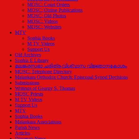
MOSC: Court Orders
MOSC: Online Publications
MOSC: Old Photos
MOSC: Videos
MOSC: Websites
MTV
Sophia Books
M TV Videos
Support Us
Old Archives
Sophia E Library
മലങ്കരസഭാ ചരിത്ര-വിശ്വാസ വിജ്ഞാനകോശം
MOSC: Telephone Directory
Malankara Orthodox Church: Episcopal Synod Decisions
Submissions
Writings of Georgy S. Thomas
MOSC Priests
M TV Videos
Support Us
MTV
Sophia Books
Malankara Associations
Parish News
Articles
Diocesan News