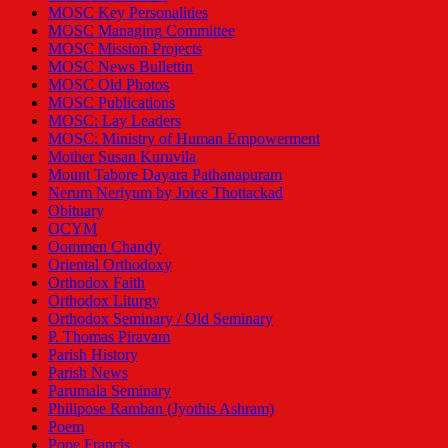
MOSC Key Personalities
MOSC Managing Committee
MOSC Mission Projects
MOSC News Bullettin
MOSC Old Photos
MOSC Publications
MOSC: Lay Leaders
MOSC: Ministry of Human Empowerment
Mother Susan Kuruvila
Mount Tabore Dayara Pathanapuram
Nerum Neriyum by Joice Thottackad
Obituary
OCYM
Oommen Chandy
Oriental Orthodoxy
Orthodox Faith
Orthodox Liturgy
Orthodox Seminary / Old Seminary
P. Thomas Piravam
Parish History
Parish News
Parumala Seminary
Philipose Ramban (Jyothis Ashram)
Poem
Pope Francis