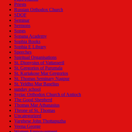
Priests
Russian Orthodox Church
SDOF
Seminar
Sermons
Songs
Sopana Academy
Sophia Books
Sophia E Library
Speeches
Spiritual Organisations
St. Dionysius of Vattasseril
St. Gregorios of Parumala
St. Kuriakose Mar Gregorios
St. Thomas Seminary Nagpur
St. Yeldho Mar Baselius
sunday school
Syriac Orthodox Church of Antioch
The Good Shepherd
Thomas Mar Athanasius
Throne of St. Thomas
Uncategorized
Varghese John Thottapuzha
Veena George
Women Empowerment