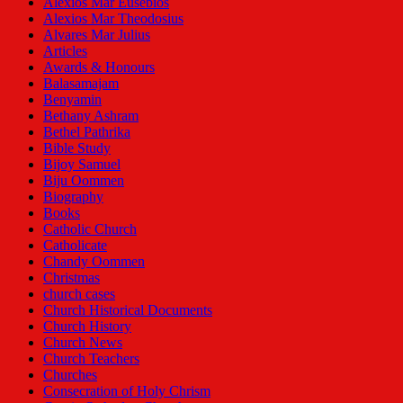
Alexios Mar Eusebios
Alexios Mar Theodosius
Alvares Mar Julius
Articles
Awards & Honours
Balasamajam
Benyamin
Bethany Ashram
Bethel Pathrika
Bible Study
Bijoy Samuel
Biju Oommen
Biography
Books
Catholic Church
Catholicate
Chandy Oommen
Christmas
church cases
Church Historical Documents
Church History
Church News
Church Teachers
Churches
Consecration of Holy Chrism