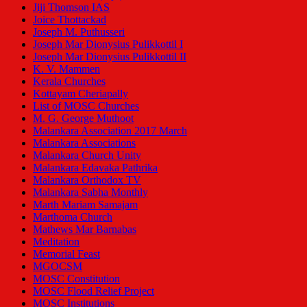
Jiji Thomson IAS
Joice Thottackad
Joseph M. Puthusseri
Joseph Mar Dionysius Pulikkottil I
Joseph Mar Dionysius Pulikkottil II
K. V. Mammen
Kerala Churches
Kottayam Cheriapally
List of MOSC Churches
M. G. George Muthoot
Malankara Association 2017 March
Malankara Associations
Malankara Church Unity
Malankara Edavaka Pathrika
Malankara Orthodox TV
Malankara Sabha Monthly
Marth Mariam Samajam
Marthoma Church
Mathews Mar Barnabas
Meditation
Memorial Feast
MGOCSM
MOSC Constitution
MOSC Flood Relief Project
MOSC Institutions