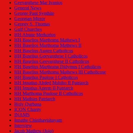
Geevarghese Mar Ivanios
General News
George Paul Synthite
Georgian Mirror
Georgy S. Thomas
Gulf Churches
HH Abune Merkorios
HH Baselios Marthoma Mathews I
HH Baselios Marthoma Mathews II
HH Baselius Augen Catholicos
HH Baselius Geevarghese I Catholicos
HH Baselius Geevarghese II Catholicos
HH Baselius Marthoma Didymus I Catholicos
HH Baselius Marthoma Mathews III Catholicose
HH Baselius Paulose I Catholicos
HH Ignatius Abded Mshiho II Patriarch
HH Ignatius Aprem II Patriarch
HH Marthoma Paulose II Catholicos
HH Mathias Patriarch
Holy Qurbana
ICON Charity
INAMS
Innathe Chinthavishayam
Interview
Jacob Mathew (Jojo)