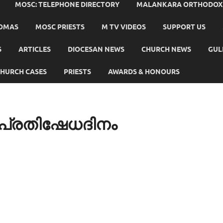
MOSC: TELEPHONE DIRECTORY
MALANKARA ORTHODOX C
HOMAS
MOSC PRIESTS
M TV VIDEOS
SUPPORT US
S
ARTICLES
DIOCESAN NEWS
CHURCH NEWS
GUL
HURCH CASES
PRIESTS
AWARDS & HONOURS
പ്രതിഷേധദിനം