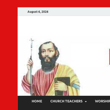
August 6, 2026
Malankara Ortho
m tv
HOME
CHURCH TEACHERS
WORSHI