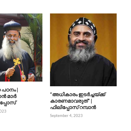
പഠനം |
“അധികാരം ഇടര്‍ച്ചയ്ക്ക്
‍ മാര്‍
കാരണമാവരുത്” |
‍പ്പോസ്
ഫിലിപ്പോസ് റമ്പാന്‍
2023
September 4, 2023