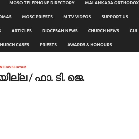
MOSC: TELEPHONE DIRECTORY
MALANKARA ORTHODOX C
HOMAS
MOSC PRIESTS
M TV VIDEOS
SUPPORT US
S
ARTICLES
DIOCESAN NEWS
CHURCH NEWS
GUL
HURCH CASES
PRIESTS
AWARDS & HONOURS
INTHAVISHAYAM
ില്ല / ഫാ. ടി. ജെ.