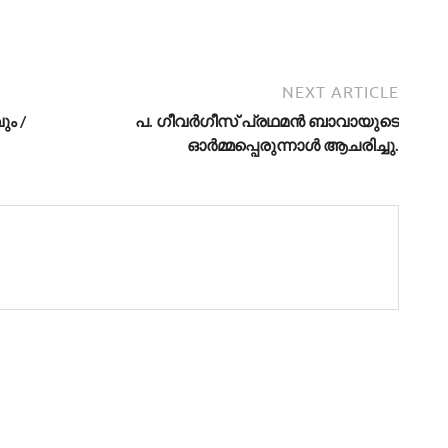
NEXT ARTICLE
ും /
പ. ഗീവര്‍ഗീസ് പ്രഥമന്‍ ബാവായുടെ
ഓര്‍മ്മപ്പെരുന്നാള്‍ ആചരിച്ചു.