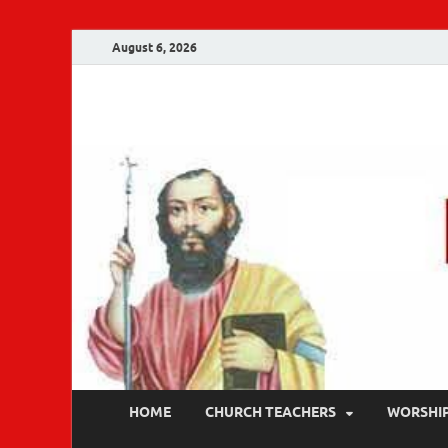
August 6, 2026
Malankara Ortho
m tv
HOME
CHURCH TEACHERS
WORSHI