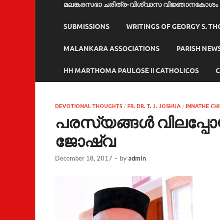
മലങ്കരസഭാ ചരിത്ര-വിശ്വാസ വിജ്ഞാനകോശം
SUBMISSIONS
WRITINGS OF GEORGY S. T
MALANKARA ASSOCIATIONS
PARISH NEW
HH MARTHOMA PAULOSE II CATHOLICOS
C
DEVOTIONAL THOUGHTS
/
FR. DR. T. J. JOSHUA
/
INNATHE CH
പരസ്യങ്ങള്‍ വിലപ്പോയ
ജോഷ്വ
December 18, 2017
-
by
admin