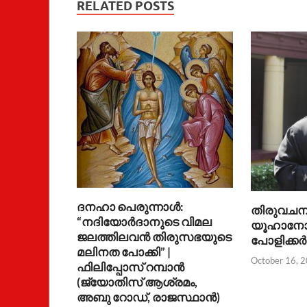
RELATED POSTS
ദനഹാ പെരുന്നാള്‍:
തിരുവചന 
“നദിയോര്‍ദാനുടെ വിമല
യൂഹാനോന്
ജലത്തിലവന്‍ തിരുസഭയുടെ
പോളിക്കര്
മലിനത പോക്കി” |
October 16, 
ഫിലിപ്പോസ് റമ്പാന്‍
(ജ്യോതിസ് ആശ്രമം,
അബു റോഡ്, രാജസ്ഥാന്‍)