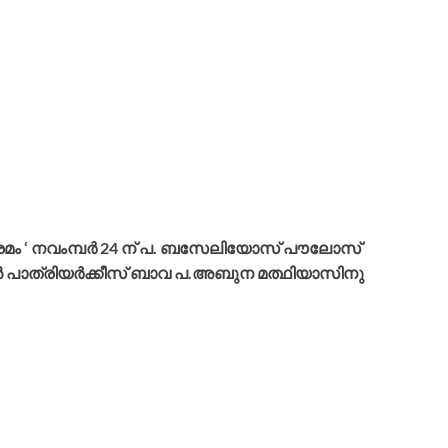
മം ‘ നവംമ്പർ 24 ന് പ. ബസേലിയോസ് പൗലോസ്
പാത്രിയർക്കീസ് ബാവ പ.അബുന മത്ഥിയാസിനു