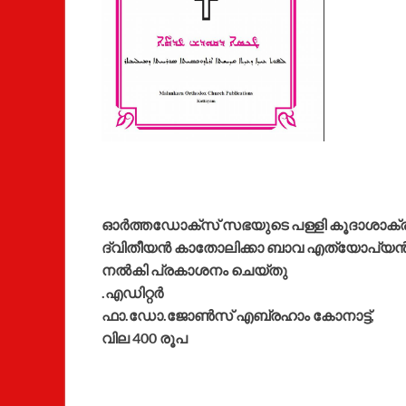
ഓർത്തഡോക്സ് സഭയുടെ പള്ളി കൂദാശാക്ര
ദ്വിതീയൻ കാതോലിക്കാ ബാവ എത്യോപ്യൻ 
നൽകി പ്രകാശനം ചെയ്തു
.എഡിറ്റർ
ഫാ.ഡോ.ജോൺസ് എബ്രഹാം കോനാട്ട്,
വില 400 രൂപ