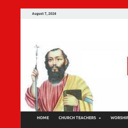
August 7, 2026
Malankara Ortho
m tv
HOME
CHURCH TEACHERS
WORSHI