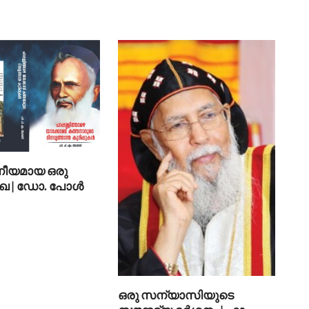
ീയമായ ഒരു
ഖ | ഡോ. പോള്‍
ഒരു സന്യാസിയുടെ