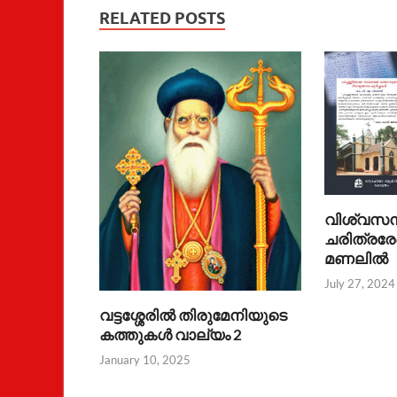
RELATED POSTS
വിശ്വസന
ചരിത്രരേ
മണലില്‍
July 27, 2024
വട്ടശ്ശേരില്‍ തിരുമേനിയുടെ
കത്തുകള്‍ വാല്യം 2
January 10, 2025