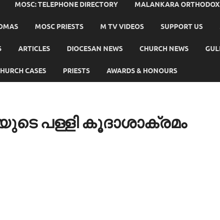
MOSC: TELEPHONE DIRECTORY
MALANKARA ORTHODOX C
HOMAS
MOSC PRIESTS
M TV VIDEOS
SUPPORT US
S
ARTICLES
DIOCESAN NEWS
CHURCH NEWS
GUL
HURCH CASES
PRIESTS
AWARDS & HONOURS
ടെ പള്ളി കൂദാശാക്രമം