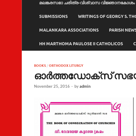
മലങ്കരസഭാ ചരിത്ര-വിശ്വാസ വിജ്ഞാനകോശം
SUBMISSIONS
WRITINGS OF GEORGY S. T
MALANKARA ASSOCIATIONS
PARISH NEW
HH MARTHOMA PAULOSE II CATHOLICOS
C
BOOKS
/
ORTHODOX LITURGY
ഓർത്തഡോക്സ് സഭയു
November 25, 2016
-
by
admin