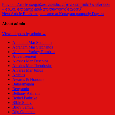
Post
Previous Article
ഐക്യം മാത്രം വിവേചനത്തിന് പരിഹാരം
– ഡോ. തോമസ്സ് മാര്‍ അത്തനാസിയോസ്
navigation
Next Article
Balasamajam camp at Kottayam pampady Dayara
About admin
View all posts by admin →
Abraham Mar Seraphim
Abraham Mar Stephanos
Abraham Varkey Ramban
Advertisement
Alexios Mar Eusebios
Alexios Mar Theodosius
Alvares Mar Julius
Articles
Awards & Honours
Balasamajam
Benyamin
Bethany Ashram
Bethel Pathrika
Bible Study
Bijoy Samuel
Biju Oommen