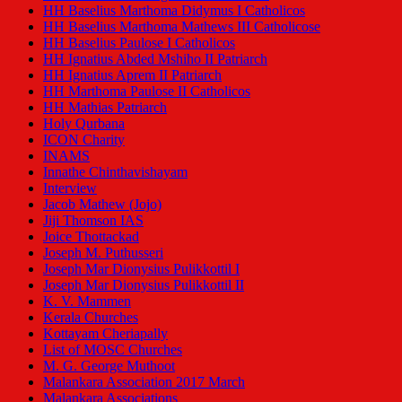
HH Baselius Marthoma Didymus I Catholicos
HH Baselius Marthoma Mathews III Catholicose
HH Baselius Paulose I Catholicos
HH Ignatius Abded Mshiho II Patriarch
HH Ignatius Aprem II Patriarch
HH Marthoma Paulose II Catholicos
HH Mathias Patriarch
Holy Qurbana
ICON Charity
INAMS
Innathe Chinthavishayam
Interview
Jacob Mathew (Jojo)
Jiji Thomson IAS
Joice Thottackad
Joseph M. Puthusseri
Joseph Mar Dionysius Pulikkottil I
Joseph Mar Dionysius Pulikkottil II
K. V. Mammen
Kerala Churches
Kottayam Cheriapally
List of MOSC Churches
M. G. George Muthoot
Malankara Association 2017 March
Malankara Associations