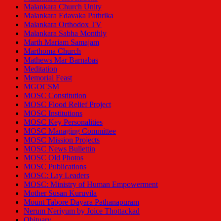
Malankara Church Unity
Malankara Edavaka Pathrika
Malankara Orthodox TV
Malankara Sabha Monthly
Marth Mariam Samajam
Marthoma Church
Mathews Mar Barnabas
Meditation
Memorial Feast
MGOCSM
MOSC Constitution
MOSC Flood Relief Project
MOSC Institutions
MOSC Key Personalities
MOSC Managing Committee
MOSC Mission Projects
MOSC News Bullettin
MOSC Old Photos
MOSC Publications
MOSC: Lay Leaders
MOSC: Ministry of Human Empowerment
Mother Susan Kuruvila
Mount Tabore Dayara Pathanapuram
Nerum Neriyum by Joice Thottackad
Obituary