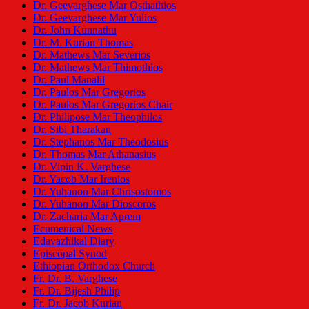
Dr. Geevarghese Mar Osthathios
Dr. Geevarghese Mar Yulios
Dr. John Kunnathu
Dr. M. Kurian Thomas
Dr. Mathews Mar Severios
Dr. Mathews Mar Thimothios
Dr. Paul Manalil
Dr. Paulos Mar Gregorios
Dr. Paulos Mar Gregorios Chair
Dr. Philipose Mar Theophilos
Dr. Sibi Tharakan
Dr. Stephanos Mar Theodosius
Dr. Thomas Mar Athanasius
Dr. Vipin K. Varghese
Dr. Yacob Mar Irenios
Dr. Yuhanon Mar Chrisostomos
Dr. Yuhanon Mar Dioscoros
Dr. Zacharia Mar Aprem
Ecumenical News
Edavazhikal Diary
Episcopal Synod
Ethiopian Orthodox Church
Fr. Dr. B. Varghese
Fr. Dr. Bijesh Philip
Fr. Dr. Jacob Kurian