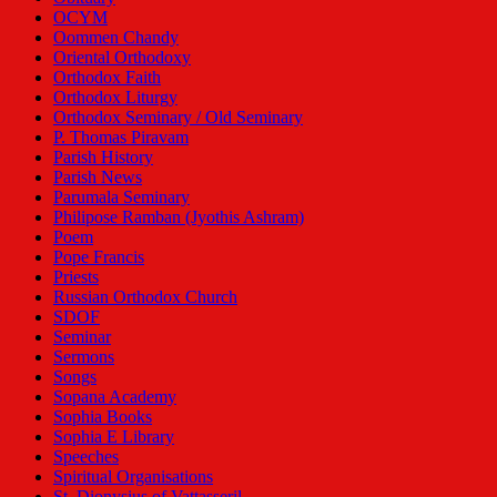
OCYM
Oommen Chandy
Oriental Orthodoxy
Orthodox Faith
Orthodox Liturgy
Orthodox Seminary / Old Seminary
P. Thomas Piravam
Parish History
Parish News
Parumala Seminary
Philipose Ramban (Jyothis Ashram)
Poem
Pope Francis
Priests
Russian Orthodox Church
SDOF
Seminar
Sermons
Songs
Sopana Academy
Sophia Books
Sophia E Library
Speeches
Spiritual Organisations
St. Dionysius of Vattasseril