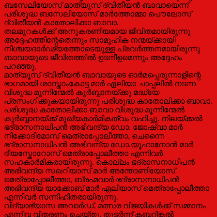
ബസേലിയോസ് മാത്യൂസ് ദ്വിതീയന്‍ ബാവായെന്ന്
പരിശുദ്ധ ബസേലിയോസ് മാര്‍ത്തോമ്മാ പൌലോസ്
ദ്വിതീയന്‍ കാതോലിക്കാ ബാവാ.
തലമുറകള്‍ക്ക് അനുകരണീയമായ ജീവിതമായിരുന്നു
അദ്ദേഹത്തിന്റേതെന്നും സാമൂഹിക നന്മയ്ക്കായി
നിശ്ചയദാര്‍ഢ്യത്തോടെയുള്ള പ്രവര്‍ത്തനമായിരുന്നു
ബാവായുടെ ജീവിതത്തില്‍ ഉടനീളമെന്നും അദ്ദേഹം
പറഞ്ഞു.
മാത്യൂസ് ദ്വിതീയന്‍ ബാവായുടെ ഓര്‍മപ്പെരുന്നാളിന്റെ
ഭാഗമായി ശാസ്താംകോട്ട മാര്‍ ഏലിയാ ചാപ്പലില്‍ നടന്ന
വിശുദ്ധ മൂന്നിന്മേല്‍ കുര്‍ബ്ബാനയ്ക്കു മദ്ധ്യേ
പ്രസംഗിക്കുകയായിരുന്നു പരിശുദ്ധ കാതോലിക്കാ ബാവാ.
പരിശുദ്ധ കാതോലിക്കാ ബാവാ വിശുദ്ധ മൂന്നിന്മേല്‍
കുര്‍ബ്ബാനയ്ക്ക് മുഖ്യകാര്‍മികത്വം വഹിച്ചു. നിലയ്ക്കല്‍
ഭദ്രാസനാധിപന്‍ അഭിവന്ദ്യ ഡോ. ജോഷ്വാ മാര്‍
നിക്കോദിമോസ് മെത്രാപ്പോലീത്താ, ചെന്നൈ
ഭദ്രാസനാധിപന്‍ അഭിവന്ദ്യ ഡോ.യൂഹാനോന്‍ മാര്‍
ദീയസ്കോറോസ് മെത്രാപ്പോലീത്താ എന്നിവര്‍
സഹകാര്‍മികരായിരുന്നു. കൊല്ലം ഭദ്രാസനാധിപന്‍
അഭിവന്ദ്യ സഖറിയാസ് മാര്‍ അന്തോണിയോസ്
മെത്രാപ്പോലീത്താ, ബ്രഹ്മവാര്‍ ഭദ്രാസനാധിപന്‍
അഭിവന്ദ്യ യാക്കോബ് മാര്‍ ഏലിയാസ് മെത്രാപ്പോലീത്താ
എന്നിവര്‍ സന്നിഹിതരായിരുന്നു.
വിദ്യാഭ്യാസ അവാര്‍ഡ്, മത്സര വിജയികള്‍ക്ക് സമ്മാനം
എന്നിവ വിതരണം ചെയ്തു. തുടര്‍ന്ന് കബറിങ്കല്‍