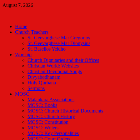
Skip
August 7, 2026
to
Malankara Orthodox TV
content
m tv
Home
Church Teachers
St. Geevarghese Mar Gregorios
St. Geevarghese Mar Dionysius
St. Baselios Yeldho
Worship
Church Dignitaries and their Offices
Christian World: Websites
Christian Devotional Songs
Divyabodhanam
Holy Qurbana
Sermons
MOSC
Malankara Associations
MOSC: Books
MOSC: Church Historical Documents
MOSC: Church History
MOSC: Constitution
MOSC: Writers
MOSC: Key Personalities
MOSC: Court Orders