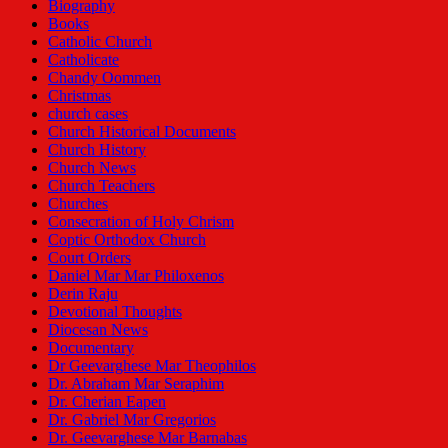
Biography
Books
Catholic Church
Catholicate
Chandy Oommen
Christmas
church cases
Church Historical Documents
Church History
Church News
Church Teachers
Churches
Consecration of Holy Chrism
Coptic Orthodox Church
Court Orders
Daniel Mar Mar Philoxenos
Derin Raju
Devotional Thoughts
Diocesan News
Documentary
Dr Geevarghese Mar Theophilos
Dr. Abraham Mar Seraphim
Dr. Cherian Eapen
Dr. Gabriel Mar Gregorios
Dr. Geevarghese Mar Barnabas