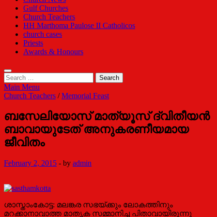
Gulf Churches
Church Teachers
HH Marthoma Paulose II Catholicos
church cases
Priests
Awards & Honours
Search
for:
Main Menu
Church Teachers
/
Memorial Feast
ബസേലിയോസ് മാത്യൂസ് ദ്വിതീയന്‍
ബാവായുടേത് അനുകരണീയമായ
ജീവിതം
February 2, 2015
-
by
admin
ശാസ്താംകോട്ട: മലങ്കര സഭയ്ക്കും ലോകത്തിനും
മറക്കാനാവാത്ത മാതൃക സമ്മാനിച്ച പിതാവായിരുന്നു