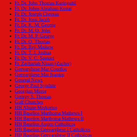
Fr. Dr. John Thomas Karingattil
Fr. Dr. Johns Abraham Konat
Fr. Dr. Joseph Cheeran
Fr. Dr. Jossi Jacob
Fr. Dr. K. M. George
Fr. Dr. M. O. John
Fr. Dr. M. P. George
Fr. Dr. O. Thomas
Fr. Dr. Reji Mathew
Fr. Dr. T. J. Joshua
Fr. Dr. V. C. Samuel
Fr. Zachariah Ninan (Zacher)
Geevarghese Mar Coorilos
Geevarghese Mar Ivanios
General News
George Paul Synthite
Georgian Mirror
Georgy S. Thomas
Gulf Churches
HH Abune Merkorios
HH Baselios Marthoma Mathews I
HH Baselios Marthoma Mathews II
HH Baselius Augen Catholicos
HH Baselius Geevarghese I Catholicos
HH Baselius Geevarghese II Catholicos