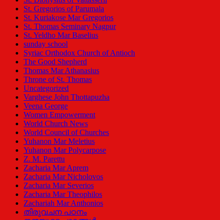
St. Gregorios of Parumala
St. Kuriakose Mar Gregorios
St. Thomas Seminary Nagpur
St. Yeldho Mar Baselius
sunday school
Syriac Orthodox Church of Antioch
The Good Shepherd
Thomas Mar Athanasius
Throne of St. Thomas
Uncategorized
Varghese John Thottapuzha
Veena George
Women Empowerment
World Church News
World Council of Churches
Yuhanon Mar Meletius
Yuhanon Mar Polycarpose
Z. M. Parettu
Zacharia Mar Aprem
Zacharia Mar Nicholovos
Zacharia Mar Severios
Zacharia Mar Theophilos
Zachariah Mar Anthonios
തിരുവചന പഠനം