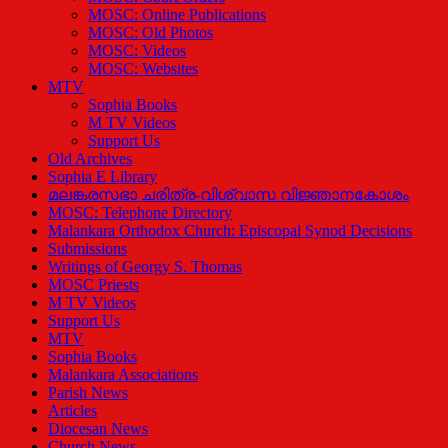
MOSC: Online Publications
MOSC: Old Photos
MOSC: Videos
MOSC: Websites
MTV
Sophia Books
M TV Videos
Support Us
Old Archives
Sophia E Library
മലങ്കരസഭാ ചരിത്ര-വിശ്വാസ വിജ്ഞാനകോശം
MOSC: Telephone Directory
Malankara Orthodox Church: Episcopal Synod Decisions
Submissions
Writings of Georgy S. Thomas
MOSC Priests
M TV Videos
Support Us
MTV
Sophia Books
Malankara Associations
Parish News
Articles
Diocesan News
Church News