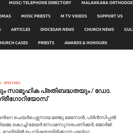
MOSC: TELEPHONE DIRECTORY
MALANKARA ORTHODOX C
HOMAS
MOSC PRIESTS
M TV VIDEOS
SUPPORT US
S
ARTICLES
DIOCESAN NEWS
CHURCH NEWS
GUL
HURCH CASES
PRIESTS
AWARDS & HONOURS
S
/
SPEECHES
ും സാമൂഹിക പ്രതിബദ്ധതയും / ഡോ.
 ഗ്രീഗോറിയോസ്
ന്‍റെ ചെയര്‍പേഴ്സനായ മഞ്ജു മേനോന്‍, പ്രിന്‍സിപ്പല്‍
മ്മ, കൊച്ചി മേയര്‍ സോമസുന്ദരപണിക്കര്‍, ജോര്‍ജ്
വേദിയില്‍ ഉപവിഷ്ടരായിരിക്കുന്ന എല്ലാ