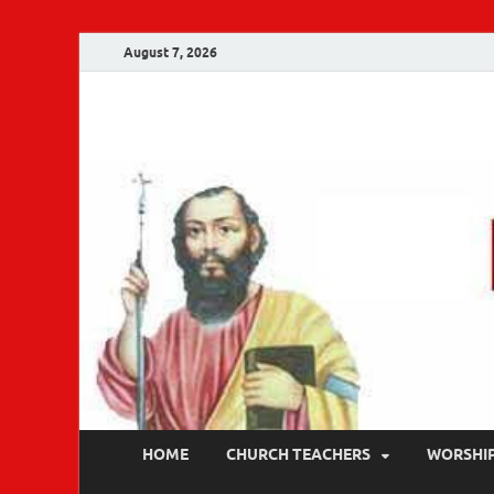
August 7, 2026
Malankara Ortho
m tv
HOME
CHURCH TEACHERS
WORSHI