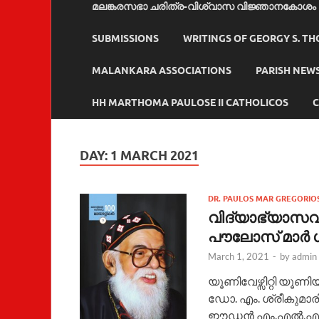
മലങ്കരസഭാ ചരിത്ര-വിശ്വാസ വിജ്ഞാനകോശം
SUBMISSIONS
WRITINGS OF GEORGY S. T
MALANKARA ASSOCIATIONS
PARISH NEW
HH MARTHOMA PAULOSE II CATHOLICOS
C
DAY:
1 MARCH 2021
DR. PAULOS MAR GREGORIO
വിദ്യാഭ്യാസവ
പൗലോസ് മാര്‍
March 1, 2021
-
by
admin
യൂണിവേഴ്സിറ്റി യൂണിയ
ഡോ. എം. ശ്രീകുമാരിയ
ഈഡന്‍ എം.എല്‍.എ., 