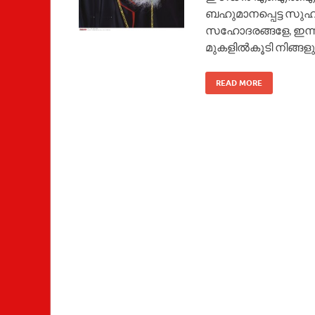
ബഹുമാനപ്പെട്ട സുഹൃത്
സഹോദരങ്ങളേ, ഇന്ന്
മുകളില്‍കൂടി നിങ്ങള
READ MORE