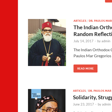
ARTICLES
/
DR. PAULOS MAR
The Indian Orth
Random Reflecti
July 14, 2017
-
by
admin
The Indian Orthodox 
Paulos Mar Gregorios
READ MORE
ARTICLES
/
DR. PAULOS MAR
Solidarity, Strug
June 23, 2017
-
by
admin