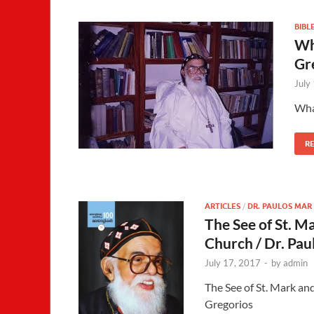
BIBL
Wh
Gr
July
Wha
R
ARTICLES
/
DR. PAULOS MAR
The See of St. M
Church / Dr. Pa
July 17, 2017
-
by
admin
The See of St. Mark an
Gregorios