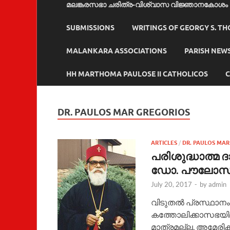
മലങ്കരസഭാ ചരിത്ര-വിശ്വാസ വിജ്ഞാനകോശം
SUBMISSIONS
WRITINGS OF GEORGY S. T
MALANKARA ASSOCIATIONS
PARISH NEW
HH MARTHOMA PAULOSE II CATHOLICOS
C
DR. PAULOS MAR GREGORIOS
ARTICLES
/
DR. PAULOS MAR
പരിശുദ്ധാത്മ ദ
ഡോ. പൗലോസ് 
July 20, 2017
-
by
admin
വിടുതല്‍ പ്രസ്ഥാനം
കത്തോലിക്കാസഭയിലും
മാത്രമല്ല, അമേരിക