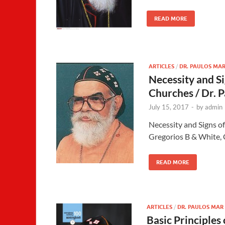
READ MORE
ARTICLES
/
DR. PAULOS MA
Necessity and S
Churches / Dr. 
July 15, 2017
-
by
admin
Necessity and Signs 
Gregorios B & White, 
READ MORE
ARTICLES
/
DR. PAULOS MAR
Basic Principles