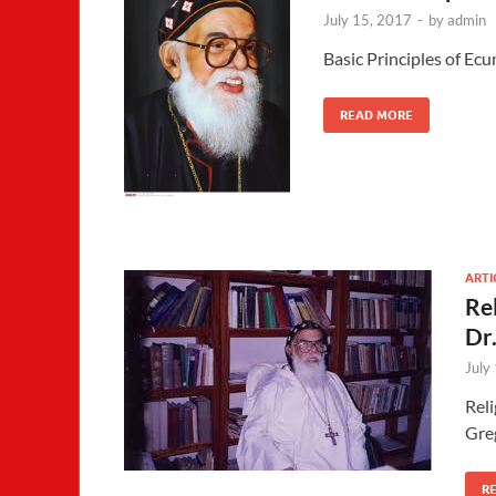
July 15, 2017
-
by
admin
Basic Principles of Ec
READ MORE
ARTI
Re
Dr
July
Reli
Gre
R