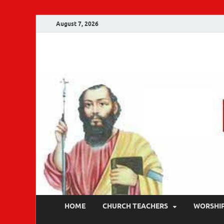
August 7, 2026
Malankara Ortho
m tv
HOME
CHURCH TEACHERS
WORSHI