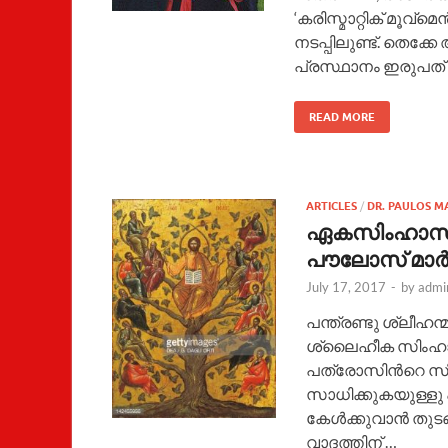
‘കരിസ്മാറ്റിക് മൂവ്മ
നടപ്പിലുണ്ട്. തെക്
പ്രസ്ഥാനം ഇരുപത് വര്
READ MORE
ARTICLES
/
DR. PAULOS M
ഏകസിംഹാസനവ
പൗലോസ് മാര്
July 17, 2017
-
by
admi
പന്ത്രണ്ടു ശ്ലീഹന
ശ്ലൈഹീക സിംഹാസനം 
പത്രോസിന്‍റെ സിം
സാധിക്കുകയുള്ളു 
കേള്‍ക്കുവാന്‍ ത
വാദത്തിന് …