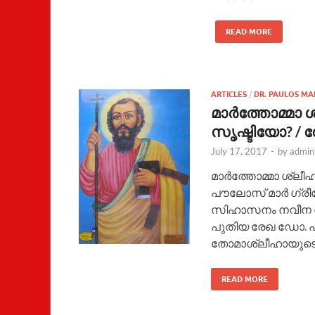
READ MORE
ARTICLES
/
DR. PAULOS MA
മാര്‍ത്തോമ്മ
സൃഷ്ടിയോ? /
July 17, 2017
-
by
admin
മാര്‍ത്തോമ്മാ ശ്
പൗലോസ് മാര്‍ ഗ്ര
സിഹാസനം നവീന സൃഷ
പുതിയ രേഖ ഡോ. പ
തോമാശ്ലീഹായുടെ
READ MORE