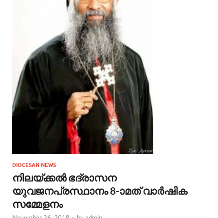
DIOCESAN NEWS
നിലയ്ക്കല്‍ ഭദ്രാസന
യുവജനപ്രസ്ഥാനം 8-ാമത് വാര്‍ഷിക
സമ്മേളനം
November 26, 2018
-
by
admin