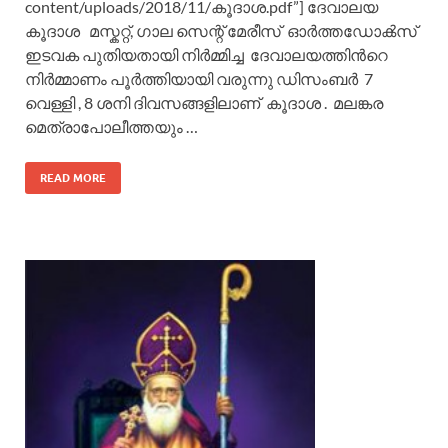
content/uploads/2018/11/കൂദാശ.pdf”] ദേവാലയ
കൂദാശ മസ്കറ്റ്, ഗാല സെന്റ്‌ മേരീസ് ഓര്‍ത്തഡോക്‍സ്‌
ഇടവക പുതിയതായി നിര്‍മ്മിച്ച ദേവാലയത്തിന്‍റെ
നിര്‍മ്മാണം പൂര്‍ത്തിയായി വരുന്നു ഡിസംബര്‍ 7
വെള്ളി , 8 ശനി ദിവസങ്ങളിലാണ് കൂദാശ . മലങ്കര
മെത്രാപോലീത്തയും …
READ MORE