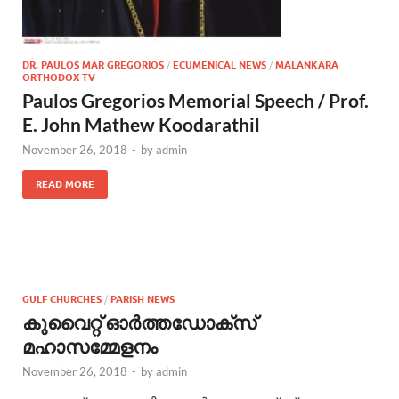
DR. PAULOS MAR GREGORIOS
/
ECUMENICAL NEWS
/
MALANKARA
ORTHODOX TV
Paulos Gregorios Memorial Speech / Prof.
E. John Mathew Koodarathil
November 26, 2018
-
by
admin
READ MORE
GULF CHURCHES
/
PARISH NEWS
കുവൈറ്റ്‌ ഓർത്തഡോക്സ്‌
മഹാസമ്മേളനം
November 26, 2018
-
by
admin