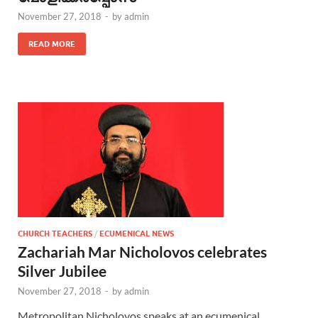
November 27, 2018
-
by
admin
READ MORE
CHURCH TEACHERS
/
ECUMENICAL NEWS
Zachariah Mar Nicholovos celebrates
Silver Jubilee
November 27, 2018
-
by
admin
Metropolitan Nicholovos speaks at an ecumenical