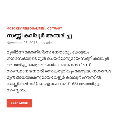
MOSC KEY PERSONALITIES
/
OBITUARY
സണ്ണി കല്ലൂര്‍ അന്തരിച്ചു
November 25, 2018
-
by
admin
മുതിര്‍ന്ന കോണ്‍ഗ്രസ് നേതാവും കോട്ടയം
നഗരസഭയുടെ മുന്‍ ചെയര്‍മാനുമായ സണ്ണി കല്ലൂര്‍
അന്തരിച്ചു കോട്ടയം ∙ കർഷക കോൺഗ്രസ്
സംസ്ഥാന ജനറൽ സെക്രട്ടറിയും കോട്ടയം നഗരസഭ
മുൻ അധ്യക്ഷനുമായ വേളൂർ കല്ലൂർ ഹൗസിൽ
സണ്ണി കല്ലൂർ (കെ.എ.ജോസഫ് –68) അന്തരിച്ചു.
സംസ്കാരം …
READ MORE