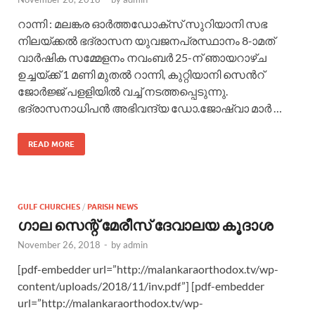
റാന്നി : മലങ്കര ഓര്‍ത്തഡോക്സ് സുറിയാനി സഭ
നിലയ്ക്കല്‍ ഭദ്രാസന യുവജനപ്രസ്ഥാനം 8-ാമത്
വാര്‍ഷിക സമ്മേളനം നവംബര്‍ 25-ന് ഞായറാഴ്ച
ഉച്ചയ്ക്ക് 1 മണി മുതല്‍ റാന്നി, കുറ്റിയാനി സെന്‍റ്
ജോര്‍ജ്ജ് പളളിയില്‍ വച്ച് നടത്തപ്പെടുന്നു.
ഭദ്രാസനാധിപന്‍ അഭിവന്ദ്യ ഡോ.ജോഷ്വാ മാര്‍ …
READ MORE
GULF CHURCHES
/
PARISH NEWS
ഗാല സെന്റ്‌ മേരീസ് ദേവാലയ കൂദാശ
November 26, 2018
-
by
admin
[pdf-embedder url=”http://malankaraorthodox.tv/wp-
content/uploads/2018/11/inv.pdf”] [pdf-embedder
url=”http://malankaraorthodox.tv/wp-