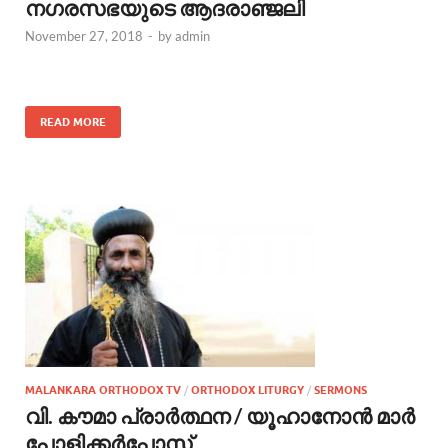
നഗരസഭയുടെ ആദരാഞ്ജലി
November 27, 2018
-
by
admin
READ MORE
MALANKARA ORTHODOX TV
/
ORTHODOX LITURGY
/
SERMONS
വി. കൗമാ പ്രാർത്ഥന / യൂഹാനോൻ മാർ
പോളിക്കർപ്പോസ്‌