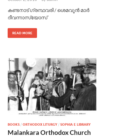
കണ്ടനാട് ഗ്രന്ഥവരി / ശെമവൂന്‍ മാര്‍
ദീവന്നാസ്യോസ്
READ MORE
BOOKS
/
ORTHODOX LITURGY
/
SOPHIA E LIBRARY
Malankara Orthodox Church