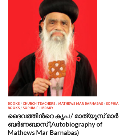
BOOKS
/
CHURCH TEACHERS
/
MATHEWS MAR BARNABAS
/
SOPHIA
BOOKS
/
SOPHIA E LIBRARY
ദൈവത്തിന്‍റെ കൃപ / മാത്യൂസ് മാര്‍
ബര്‍ണബാസ് (Autobiography of
Mathews Mar Barnabas)