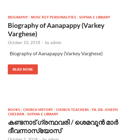
BIOGRAPHY
/
MOSC KEY PERSONALITIES
/
SOPHIA E LIBRARY
Biography of Aanapappy (Varkey
Varghese)
October 10, 2018
-
by
admin
Biography of Aanapappy (Varkey Varghese)
READ MORE
BOOKS
/
CHURCH HISTORY
/
CHURCH TEACHERS
/
FR. DR. JOSEPH
CHEERAN
/
SOPHIA E LIBRARY
കണ്ടനാട് ഗ്രന്ഥവരി / ശെമവൂന്‍ മാര്‍
ദീവന്നാസ്യോസ്
October 2, 2018
-
by
admin