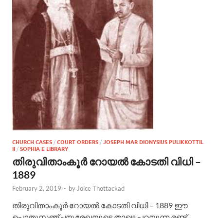
CHURCH CASES
/
COURT ORDERS
/
JOSEPH MAR DIONYSIUS PULIKKOTTIL
II
/
SOPHIA E LIBRARY
തിരുവിതാംകൂർ റോയൽ കോടതി വിധി –
1889
February 2, 2019
-
by
Joice Thottackad
തിരുവിതാംകൂർ റോയൽ കോടതി വിധി – 1889 ഈ
പൊതുസഞ്ചയ രേഖയുടെ താഴെ പറയുന്ന രണ്ട്