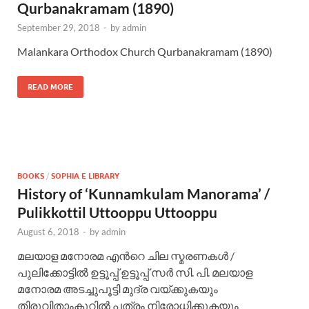
Qurbanakramam (1890)
September 29, 2018
-
by
admin
Malankara Orthodox Church Qurbanakramam (1890)
READ MORE
BOOKS
/
SOPHIA E LIBRARY
History of ‘Kunnamkulam Manorama’ /
Pulikkottil Uttooppu Uttooppu
August 6, 2018
-
by
admin
മലയാള മനോരമ എന്‍റെ ചില സ്മരണകള്‍ /
പുലിക്കോട്ടില്‍ ഉട്ടൂപ്പ് ഉട്ടൂപ്പ് സര്‍ സി. പി. മലയാള
മനോരമ അടച്ചുപൂട്ടി മുദ്ര വയ്ക്കുകയും
തിരുവിതാംകൂറില്‍ പത്രം നിരോധിക്കുകയും