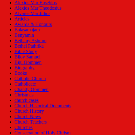
Alexios Mar Eusebios
Alexios Mar Theodosius
Alvares Mar Julius
Articles
Awards & Honours
Balasamajam
Benyamin
Bethany Ashram
Bethel Pathrika
Bible Study
Bijoy Samuel
Biju Oommen
Biography
Books
Catholic Church
Catholicate
Chandy Oommen
Christmas
church cases
Church Historical Documents
Church History
Church News
Church Teachers
Churches
Consecration of Holy Chrism