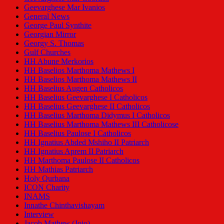
Geevarghese Mar Ivanios
General News
George Paul Synthite
Georgian Mirror
Georgy S. Thomas
Gulf Churches
HH Abune Merkorios
HH Baselios Marthoma Mathews I
HH Baselios Marthoma Mathews II
HH Baselius Augen Catholicos
HH Baselius Geevarghese I Catholicos
HH Baselius Geevarghese II Catholicos
HH Baselius Marthoma Didymus I Catholicos
HH Baselius Marthoma Mathews III Catholicose
HH Baselius Paulose I Catholicos
HH Ignatius Abded Mshiho II Patriarch
HH Ignatius Aprem II Patriarch
HH Marthoma Paulose II Catholicos
HH Mathias Patriarch
Holy Qurbana
ICON Charity
INAMS
Innathe Chinthavishayam
Interview
Jacob Mathew (Jojo)