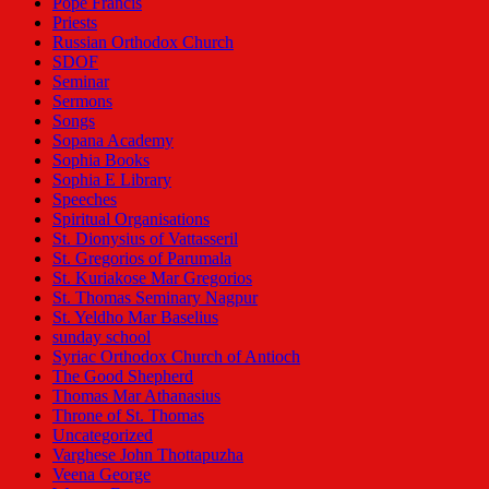
Pope Francis
Priests
Russian Orthodox Church
SDOF
Seminar
Sermons
Songs
Sopana Academy
Sophia Books
Sophia E Library
Speeches
Spiritual Organisations
St. Dionysius of Vattasseril
St. Gregorios of Parumala
St. Kuriakose Mar Gregorios
St. Thomas Seminary Nagpur
St. Yeldho Mar Baselius
sunday school
Syriac Orthodox Church of Antioch
The Good Shepherd
Thomas Mar Athanasius
Throne of St. Thomas
Uncategorized
Varghese John Thottapuzha
Veena George