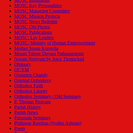
MOSC Institutions
MOSC Key Personalities
MOSC Managing Committee
MOSC Mission Projects
MOSC News Bullettin
MOSC Old Photos
MOSC Publications
MOSC: Lay Leaders
MOSC: Ministry of Human Empowerment
Mother Susan Kuruvila
Mount Tabore Dayara Pathanapuram
Nerum Neriyum by Joice Thottackad
Obituary
OCYM
Oommen Chandy
Oriental Orthodoxy
Orthodox Faith
Orthodox Liturgy
Orthodox Seminary / Old Seminary
P. Thomas Piravam
Parish History
Parish News
Parumala Seminary
Philipose Ramban (Jyothis Ashram)
Poem