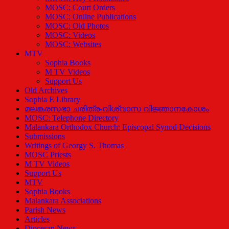
MOSC: Court Orders
MOSC: Online Publications
MOSC: Old Photos
MOSC: Videos
MOSC: Websites
MTV
Sophia Books
M TV Videos
Support Us
Old Archives
Sophia E Library
മലങ്കരസഭാ ചരിത്ര-വിശ്വാസ വിജ്ഞാനകോശം
MOSC: Telephone Directory
Malankara Orthodox Church: Episcopal Synod Decisions
Submissions
Writings of Georgy S. Thomas
MOSC Priests
M TV Videos
Support Us
MTV
Sophia Books
Malankara Associations
Parish News
Articles
Diocesan News