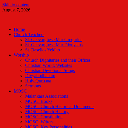
Skip to content
August 7, 2026
Malankara Orthodox TV
m tv
Home
Church Teachers
St. Geevarghese Mar Gregorios
St. Geevarghese Mar Dionysius
St. Baselios Yeldho
Worship
Church Dignitaries and their Offices
Christian World: Websites
Christian Devotional Songs
Divyabodhanam
Holy Qurbana
Sermons
MOSC
Malankara Associations
MOSC: Books
MOSC: Church Historical Documents
MOSC: Church History
MOSC: Constitution
MOSC: Writers
MOSC: Key Personalities