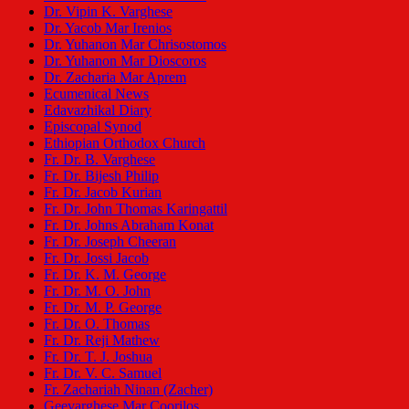
Dr. Vipin K. Varghese
Dr. Yacob Mar Irenios
Dr. Yuhanon Mar Chrisostomos
Dr. Yuhanon Mar Dioscoros
Dr. Zacharia Mar Aprem
Ecumenical News
Edavazhikal Diary
Episcopal Synod
Ethiopian Orthodox Church
Fr. Dr. B. Varghese
Fr. Dr. Bijesh Philip
Fr. Dr. Jacob Kurian
Fr. Dr. John Thomas Karingattil
Fr. Dr. Johns Abraham Konat
Fr. Dr. Joseph Cheeran
Fr. Dr. Jossi Jacob
Fr. Dr. K. M. George
Fr. Dr. M. O. John
Fr. Dr. M. P. George
Fr. Dr. O. Thomas
Fr. Dr. Reji Mathew
Fr. Dr. T. J. Joshua
Fr. Dr. V. C. Samuel
Fr. Zachariah Ninan (Zacher)
Geevarghese Mar Coorilos