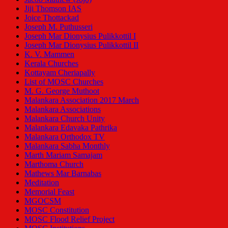
Jiji Thomson IAS
Joice Thottackad
Joseph M. Puthusseri
Joseph Mar Dionysius Pulikkottil I
Joseph Mar Dionysius Pulikkottil II
K. V. Mammen
Kerala Churches
Kottayam Cheriapally
List of MOSC Churches
M. G. George Muthoot
Malankara Association 2017 March
Malankara Associations
Malankara Church Unity
Malankara Edavaka Pathrika
Malankara Orthodox TV
Malankara Sabha Monthly
Marth Mariam Samajam
Marthoma Church
Mathews Mar Barnabas
Meditation
Memorial Feast
MGOCSM
MOSC Constitution
MOSC Flood Relief Project