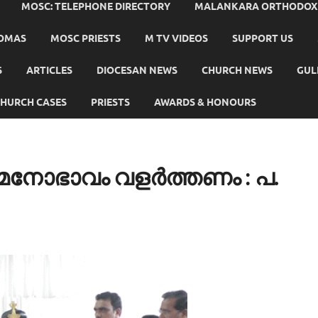
MOSC: TELEPHONE DIRECTORY
MALANKARA ORTHODOX C
HOMAS
MOSC PRIESTS
M TV VIDEOS
SUPPORT US
S
ARTICLES
DIOCESAN NEWS
CHURCH NEWS
GUL
HURCH CASES
PRIESTS
AWARDS & HONOURS
 മനോഭാവം വളര്‍ത്തണം : പ.