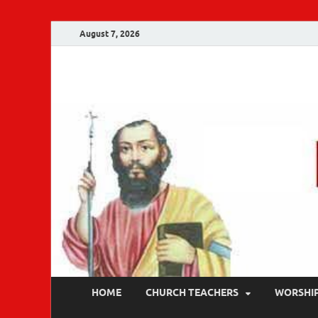
August 7, 2026
Malankara Ortho
m tv
HOME
CHURCH TEACHERS
WORSHI