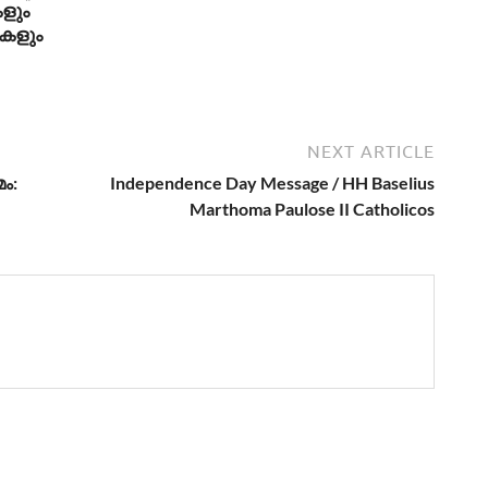
ളും
കളും
NEXT ARTICLE
ം:
Independence Day Message / HH Baselius
Marthoma Paulose II Catholicos