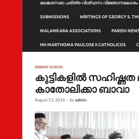
മലങ്കരസഭാ ചരിത്ര-വിശ്വാസ വിജ്ഞാനകോശം
SUBMISSIONS
WRITINGS OF GEORGY S. T
MALANKARA ASSOCIATIONS
PARISH NEW
HH MARTHOMA PAULOSE II CATHOLICOS
C
SUNDAY SCHOOL
കുട്ടികളില്‍ സഹിഷ്ണത
കാതോലിക്കാ ബാവാ
August 13, 2016
-
by
admin