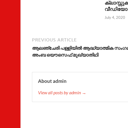
ക്ലാസ്സുക
വീഡിയോ
July 4, 2020
PREVIOUS ARTICLE
ആലഞ്ചേരി പള്ളിയിൽ ആദ്ധ്യാത്മിക സംഗമ
അംബ യൌസെഫ് മുഖ്യാതിഥി
About admin
View all posts by admin →