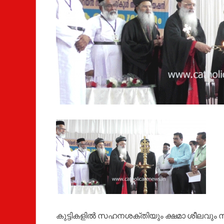
കുട്ടികളില്‍ സഹനശക്തിയും ക്ഷമാ ശീലവും സ