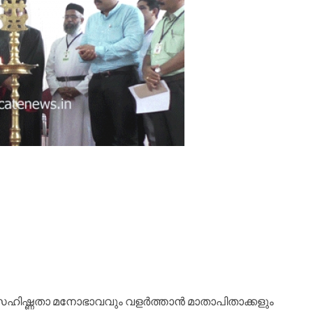
ഹിഷ്ണതാ മനോഭാവവും വളര്‍ത്താന്‍ മാതാപിതാക്കളും