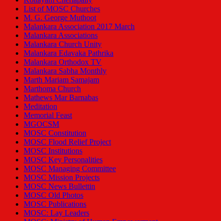
List of MOSC Churches
M. G. George Muthoot
Malankara Association 2017 March
Malankara Associations
Malankara Church Unity
Malankara Edavaka Pathrika
Malankara Orthodox TV
Malankara Sabha Monthly
Marth Mariam Samajam
Marthoma Church
Mathews Mar Barnabas
Meditation
Memorial Feast
MGOCSM
MOSC Constitution
MOSC Flood Relief Project
MOSC Institutions
MOSC Key Personalities
MOSC Managing Committee
MOSC Mission Projects
MOSC News Bullettin
MOSC Old Photos
MOSC Publications
MOSC: Lay Leaders