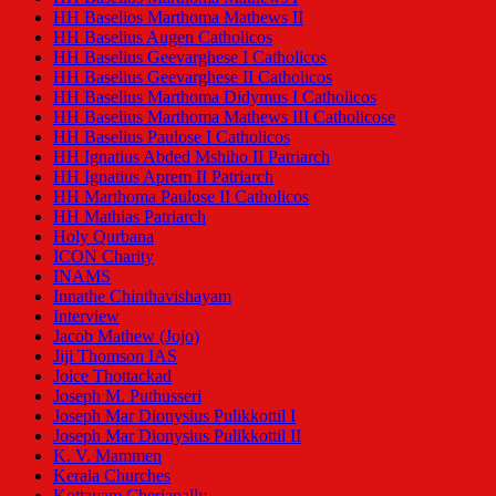
HH Baselios Marthoma Mathews II
HH Baselius Augen Catholicos
HH Baselius Geevarghese I Catholicos
HH Baselius Geevarghese II Catholicos
HH Baselius Marthoma Didymus I Catholicos
HH Baselius Marthoma Mathews III Catholicose
HH Baselius Paulose I Catholicos
HH Ignatius Abded Mshiho II Patriarch
HH Ignatius Aprem II Patriarch
HH Marthoma Paulose II Catholicos
HH Mathias Patriarch
Holy Qurbana
ICON Charity
INAMS
Innathe Chinthavishayam
Interview
Jacob Mathew (Jojo)
Jiji Thomson IAS
Joice Thottackad
Joseph M. Puthusseri
Joseph Mar Dionysius Pulikkottil I
Joseph Mar Dionysius Pulikkottil II
K. V. Mammen
Kerala Churches
Kottayam Cheriapally