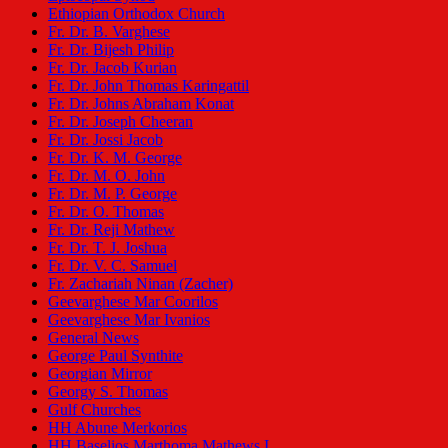
Ethiopian Orthodox Church
Fr. Dr. B. Varghese
Fr. Dr. Bijesh Philip
Fr. Dr. Jacob Kurian
Fr. Dr. John Thomas Karingattil
Fr. Dr. Johns Abraham Konat
Fr. Dr. Joseph Cheeran
Fr. Dr. Jossi Jacob
Fr. Dr. K. M. George
Fr. Dr. M. O. John
Fr. Dr. M. P. George
Fr. Dr. O. Thomas
Fr. Dr. Reji Mathew
Fr. Dr. T. J. Joshua
Fr. Dr. V. C. Samuel
Fr. Zachariah Ninan (Zacher)
Geevarghese Mar Coorilos
Geevarghese Mar Ivanios
General News
George Paul Synthite
Georgian Mirror
Georgy S. Thomas
Gulf Churches
HH Abune Merkorios
HH Baselios Marthoma Mathews I