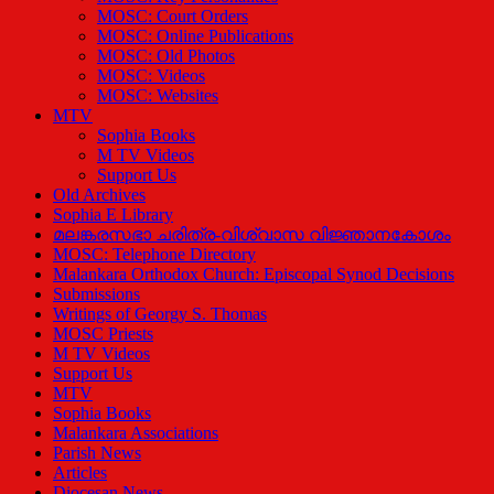
MOSC: Court Orders
MOSC: Online Publications
MOSC: Old Photos
MOSC: Videos
MOSC: Websites
MTV
Sophia Books
M TV Videos
Support Us
Old Archives
Sophia E Library
മലങ്കരസഭാ ചരിത്ര-വിശ്വാസ വിജ്ഞാനകോശം
MOSC: Telephone Directory
Malankara Orthodox Church: Episcopal Synod Decisions
Submissions
Writings of Georgy S. Thomas
MOSC Priests
M TV Videos
Support Us
MTV
Sophia Books
Malankara Associations
Parish News
Articles
Diocesan News