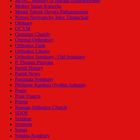
MOSC: Ministry of Human Empowerment
Mother Susan Kuruvila
Mount Tabore Dayara Pathanapuram
Nerum Neriyum by Joice Thottackad
Obituary
OCYM
Oommen Chandy
Oriental Orthodoxy
Orthodox Faith
Orthodox Liturgy
Orthodox Seminary / Old Seminary
P. Thomas Piravam
Parish History
Parish News
Parumala Seminary
Philipose Ramban (Jyothis Ashram)
Poem
Pope Francis
Priests
Russian Orthodox Church
SDOF
Seminar
Sermons
Songs
Sopana Academy