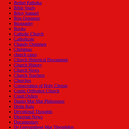
Bethel Pathrika
Bible Study
Bijoy Samuel
Biju Oommen
Biography
Books
Catholic Church
Catholicate
Chandy Oommen
Christmas
church cases
Church Historical Documents
Church History
Church News
Church Teachers
Churches
Consecration of Holy Chrism
Coptic Orthodox Church
Court Orders
Daniel Mar Mar Philoxenos
Derin Raju
Devotional Thoughts
Diocesan News
Documentary
Dr Geevarghese Mar Theophilos