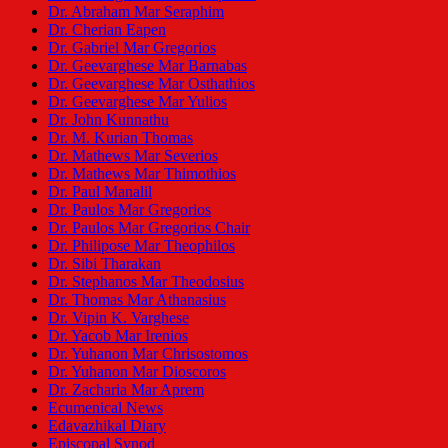
Dr. Abraham Mar Seraphim
Dr. Cherian Eapen
Dr. Gabriel Mar Gregorios
Dr. Geevarghese Mar Barnabas
Dr. Geevarghese Mar Osthathios
Dr. Geevarghese Mar Yulios
Dr. John Kunnathu
Dr. M. Kurian Thomas
Dr. Mathews Mar Severios
Dr. Mathews Mar Thimothios
Dr. Paul Manalil
Dr. Paulos Mar Gregorios
Dr. Paulos Mar Gregorios Chair
Dr. Philipose Mar Theophilos
Dr. Sibi Tharakan
Dr. Stephanos Mar Theodosius
Dr. Thomas Mar Athanasius
Dr. Vipin K. Varghese
Dr. Yacob Mar Irenios
Dr. Yuhanon Mar Chrisostomos
Dr. Yuhanon Mar Dioscoros
Dr. Zacharia Mar Aprem
Ecumenical News
Edavazhikal Diary
Episcopal Synod