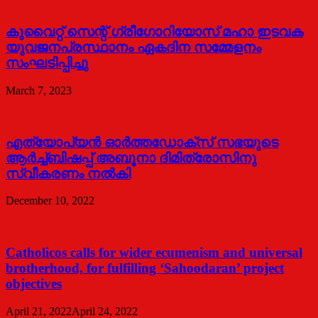
കുവൈറ്റ്‌ സെന്റ്‌ ഗ്രീഗോറിയോസ്‌ മഹാ ഇടവക
യുവജനപ്രസ്ഥാനം ഏകദിന സമ്മേളനം
സംഘടിപ്പിച്ചു
March 7, 2023
എത്യോപ്യൻ ഓർത്തഡോക്സ്‌ സഭയുടെ
ആർച്ച്ബിഷപ്പ്‌ അബൂനാ ദിമിത്രോസിനു
സ്വീകരണം നൽകി
December 10, 2022
Catholicos calls for wider ecumenism and universal
brotherhood, for fulfilling ‘Sahoodaran’ project
objectives
April 21, 2022
April 24, 2022