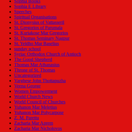
Sophia Books
Sophia E Library
Speeches
Spiritual Organisations
St. Dionysius of Vattasseril
St. Gregorios of Parumala
St. Kuriakose Mar Gregorios
St. Thomas Seminary Nagpur
St. Yeldho Mar Baselius
sunday school
Syriac Orthodox Church of Antioch
The Good Shepherd
Thomas Mar Athanasius
Throne of St. Thomas
Uncategorized
Varghese John Thottapuzha
Veena George
Women Empowerment
World Church News
World Council of Churches
Yuhanon Mar Meletius
Yuhanon Mar Polycarpose
Z. M. Parettu
Zacharia Mar Aprem
Zacharia Mar Nicholovos