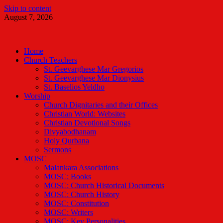
Skip to content
August 7, 2026
Malankara Orthodox TV
m tv
Home
Church Teachers
St. Geevarghese Mar Gregorios
St. Geevarghese Mar Dionysius
St. Baselios Yeldho
Worship
Church Dignitaries and their Offices
Christian World: Websites
Christian Devotional Songs
Divyabodhanam
Holy Qurbana
Sermons
MOSC
Malankara Associations
MOSC: Books
MOSC: Church Historical Documents
MOSC: Church History
MOSC: Constitution
MOSC: Writers
MOSC: Key Personalities