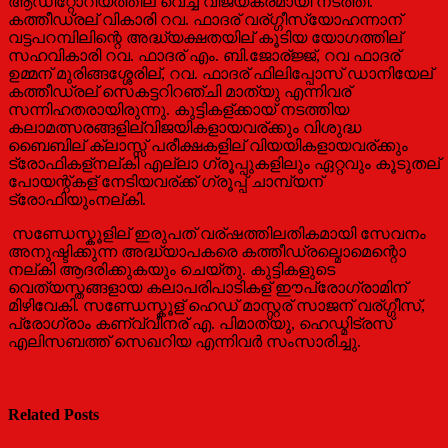
ആഡിറ്റോറിയത്തില് വെച്ച് വിജയകരമായി നടത്തി.
കത്തീഡ്രല് വികാരി റവ. ഫാദര് വര്ഗ്ഗീസ്യോഹന്നാന്
വട്ടപറമ്പിലിന്റെ അദ്ധ്യക്ഷതയില് കൂടിയ യോഗത്തില്
സഹവികാരി റവ. ഫാദര് എം. ബി.ജോര്ജ്ജ്, റവ ഫാദര്
ഉമ്മന് മുരിങ്ങശ്ശേരില്, റവ. ഫാദര് ഫിലിപ്പോസ് ഡാനിയേല്
കത്തീഡ്രല് സെകട്ടറിറഞ്ചി മാത്യു എന്നിവര്
സന്നിഹതരായിരുന്നു. കുട്ടികള്ക്കായ് നടത്തിയ
കലാമത്സരങ്ങളില്വിജയികളായവര്ക്കും വിശുദ്ധ
ബൈബില് ക്ലാസ്സ് പരീക്ഷകളില് വിയയികളായവര്ക്കും
ട്രോഫികള്നല്കി എല്ലാ ഗ്രൂപ്പുകളിലും ഏറ്റവും കൂടുതല്
പോയന്റ്കള് നേടിയവര്ക്ക് ഗ്രൂപ്പ് ചാമ്പ്യന്
ട്രോഫിയുംനല്കി.
സണ്ഡേസ്കൂളില് ഇരുപത് വര്ഷത്തിലതികമായി സേവനം
അനുഷ്ടിക്കുന്ന അദ്ധ്യാപകരെ കത്തീഡ്രല്മൊമെന്റൊ
നല്കി ആദരിക്കുകയും ചെയ്തു. കുട്ടികളുടെ
വെത്യസ്തങ്ങളായ കലാപരിപാടികള് ഈപ്രോഗ്രാമിന്
മിഴിവേകി. സണ്ഡേസ്കൂള് ഹെഡ് മാസ്റ്റര് സാജന് വര്ഗ്ഗീസ്,
പ്രോഗ്രാം കണ്വ്വീനര് എ. പിമാത്യു, ഹെഡ്മിട്രസ്
എലിസബത്ത് സെഖറിയ എന്നിവര്‍ സംസാരിച്ചു.
Related Posts