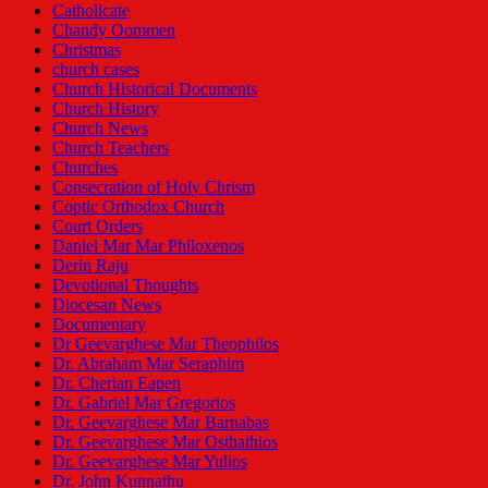
Catholicate
Chandy Oommen
Christmas
church cases
Church Historical Documents
Church History
Church News
Church Teachers
Churches
Consecration of Holy Chrism
Coptic Orthodox Church
Court Orders
Daniel Mar Mar Philoxenos
Derin Raju
Devotional Thoughts
Diocesan News
Documentary
Dr Geevarghese Mar Theophilos
Dr. Abraham Mar Seraphim
Dr. Cherian Eapen
Dr. Gabriel Mar Gregorios
Dr. Geevarghese Mar Barnabas
Dr. Geevarghese Mar Osthathios
Dr. Geevarghese Mar Yulios
Dr. John Kunnathu