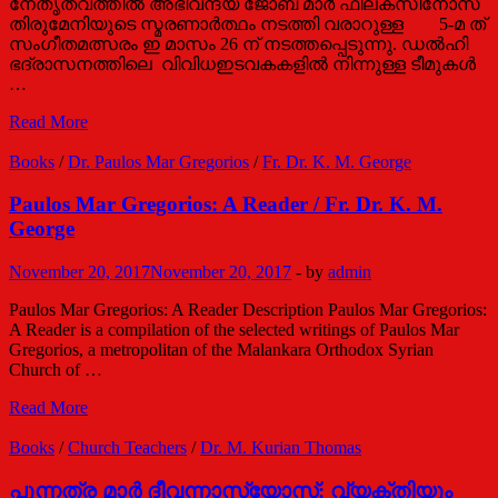
നേതൃത്വത്തിൽ അഭിവന്ദ്യ ജോബ്‌ മാർ ഫിലക്സിനോസ്
തിരുമേനിയുടെ സ്മരണാർത്ഥം നടത്തി വരാറുള്ള 5-മ ത്
സംഗീതമത്സരം ഇ മാസം 26 ന് നടത്തപ്പെടുന്നു. ഡൽഹി
ഭദ്രാസനത്തിലെ വിവിധഇടവകകളിൽ നിന്നുള്ള ടീമുകൾ
…
ജോബ്‌
Read More
മാർ
ഫിലക്സിനോസ്
Books
/
Dr. Paulos Mar Gregorios
/
Fr. Dr. K. M. George
മെമ്മോറിയൽ
സംഗീത
Paulos Mar Gregorios: A Reader / Fr. Dr. K. M.
മത്സരം
George
November 20, 2017
November 20, 2017
-
by
admin
Paulos Mar Gregorios: A Reader Description Paulos Mar Gregorios:
A Reader is a compilation of the selected writings of Paulos Mar
Gregorios, a metropolitan of the Malankara Orthodox Syrian
Church of …
Paulos
Read More
Mar
Gregorios:
Books
/
Church Teachers
/
Dr. M. Kurian Thomas
A
Reader
പുന്നത്ര മാർ ദീവന്നാസ്യോസ്: വ്യക്തിയും