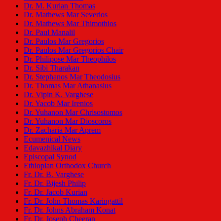
Dr. M. Kurian Thomas
Dr. Mathews Mar Severios
Dr. Mathews Mar Thimothios
Dr. Paul Manalil
Dr. Paulos Mar Gregorios
Dr. Paulos Mar Gregorios Chair
Dr. Philipose Mar Theophilos
Dr. Sibi Tharakan
Dr. Stephanos Mar Theodosius
Dr. Thomas Mar Athanasius
Dr. Vipin K. Varghese
Dr. Yacob Mar Irenios
Dr. Yuhanon Mar Chrisostomos
Dr. Yuhanon Mar Dioscoros
Dr. Zacharia Mar Aprem
Ecumenical News
Edavazhikal Diary
Episcopal Synod
Ethiopian Orthodox Church
Fr. Dr. B. Varghese
Fr. Dr. Bijesh Philip
Fr. Dr. Jacob Kurian
Fr. Dr. John Thomas Karingattil
Fr. Dr. Johns Abraham Konat
Fr. Dr. Joseph Cheeran