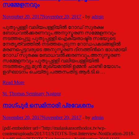
Selassie
സമ്മേളനവും
I
and
November 20, 2017
November 20, 2017
-
by
admin
Orthodox
Christianity
പുതുപ്പള്ളി വലിയപള്ളിയില്‍ റോഡ് സുരക്ഷ
ബോധവല്‍ക്കരണവും,അനുസ്മരണ സമ്മേളനവും
നടത്തപ്പെട്ടു പുതുപ്പള്ളി:ഐക്യരാഷ്ട്ര സഭയുടെ
നേതൃത്വത്തില്‍ നടത്തപ്പെടുന്ന റോഡപകടങ്ങളില്‍
മരണപ്പെട്ടവരുടെ അനുസ്മരണ ദിനത്തിന്‍റെ ഭാഗമായി
റോഡ് സുരക്ഷ ബോധവല്‍ക്കരണവും,അനുസ്മരണ
സമ്മേളനവും പുതുപ്പള്ളി വലിയപള്ളിയില്‍
നടത്തപ്പെട്ടു.മുന്‍ മുഖ്യമന്ത്രി ഉമ്മന്‍ ചാണ്ടി യോഗം
ഉദ്ഘാടനം ചെയ്തു.പത്തനംതിട്ട ആര്‍.ടി.ഒ …
റോഡ്
Read More
സുരക്ഷ
ബോധവല്‍ക്കരണവും,അനുസ്മരണ
St. Thomas Seminary Nagpur
സമ്മേളനവും
നാഗ്പൂര്‍ സെമിനാരി പ്രവേശനം
November 20, 2017
November 20, 2017
-
by
admin
[pdf-embedder url=”http://malankaraorthodox.tv/wp-
content/uploads/2017/11/STOTS-Test-Interview-Notification-2018-