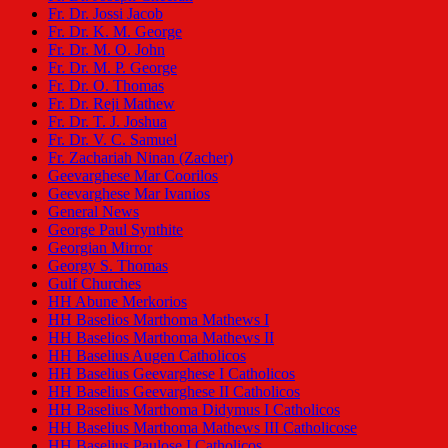
Fr. Dr. Jossi Jacob
Fr. Dr. K. M. George
Fr. Dr. M. O. John
Fr. Dr. M. P. George
Fr. Dr. O. Thomas
Fr. Dr. Reji Mathew
Fr. Dr. T. J. Joshua
Fr. Dr. V. C. Samuel
Fr. Zachariah Ninan (Zacher)
Geevarghese Mar Coorilos
Geevarghese Mar Ivanios
General News
George Paul Synthite
Georgian Mirror
Georgy S. Thomas
Gulf Churches
HH Abune Merkorios
HH Baselios Marthoma Mathews I
HH Baselios Marthoma Mathews II
HH Baselius Augen Catholicos
HH Baselius Geevarghese I Catholicos
HH Baselius Geevarghese II Catholicos
HH Baselius Marthoma Didymus I Catholicos
HH Baselius Marthoma Mathews III Catholicose
HH Baselius Paulose I Catholicos