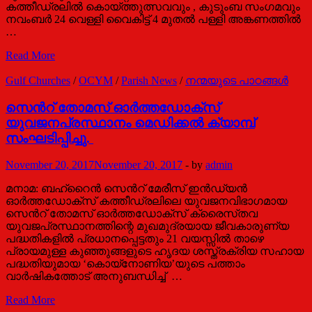
കത്തീഡ്രലിൽ കൊയ്ത്തുത്സവവും , കുടുംബ സംഗമവും
നവംബർ 24 വെള്ളി വൈകിട്ട് 4 മുതൽ പള്ളി അങ്കണത്തിൽ
…
ദുബായ്
Read More
കത്തീഡ്രലിൽ
കൊയ്ത്തുത്സവവും
Gulf Churches
/
OCYM
/
Parish News
/
നന്മയുടെ പാഠങ്ങള്‍
കുടുംബ
സംഗമവും
സെൻറ് തോമസ് ഓർത്തഡോക്സ്
നവംബർ
യുവജനപ്രസ്ഥാനം മെഡിക്കൽ ക്യാമ്പ്
24
സംഘടിപ്പിച്ചു.
-ന്
November 20, 2017
November 20, 2017
-
by
admin
മനാമ: ബഹ്‌റൈൻ സെൻറ് മേരീസ് ഇൻഡ്യൻ
ഓർത്തഡോക്സ് കത്തീഡ്രലിലെ യുവജനവിഭാഗമായ
സെൻറ് തോമസ് ഓർത്തഡോക്സ് ക്രൈസ്‌തവ
യുവജപ്രസ്ഥാനത്തിന്റെ മുഖമുദ്രയായ ജീവകാരുണ്യ
പദ്ധതികളിൽ പ്രധാനപ്പെട്ടതും 21 വയസ്സിൽ താഴെ
പ്രായമുള്ള കുഞ്ഞുങ്ങളുടെ ഹൃദയ ശസ്ത്രക്രിയ സഹായ
പദ്ധതിയുമായ ‘കൊയ്നോണിയ’യുടെ പത്താം
വാർഷികത്തോട് അനുബന്ധിച്ച് …
സെൻറ്
Read More
തോമസ്