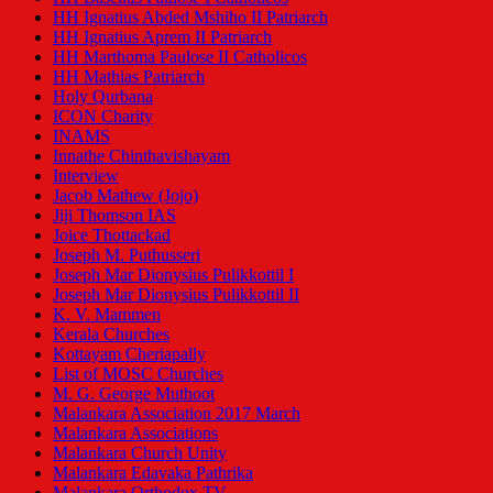
HH Ignatius Abded Mshiho II Patriarch
HH Ignatius Aprem II Patriarch
HH Marthoma Paulose II Catholicos
HH Mathias Patriarch
Holy Qurbana
ICON Charity
INAMS
Innathe Chinthavishayam
Interview
Jacob Mathew (Jojo)
Jiji Thomson IAS
Joice Thottackad
Joseph M. Puthusseri
Joseph Mar Dionysius Pulikkottil I
Joseph Mar Dionysius Pulikkottil II
K. V. Mammen
Kerala Churches
Kottayam Cheriapally
List of MOSC Churches
M. G. George Muthoot
Malankara Association 2017 March
Malankara Associations
Malankara Church Unity
Malankara Edavaka Pathrika
Malankara Orthodox TV