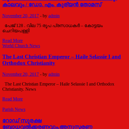
/
കാലവും / ഡോ. എം. കുര്യന്‍ തോമസ്
Fr.
Dr.
November 20, 2017
-
by
admin
K.
M.
പേജ് 128 . വില 75 രൂപ പ്രസാധകർ – കോട്ടയം
George
ചെറിയപള്ളി
പുന്നത്ര
Read More
മാർ
World Church News
ദീവന്നാസ്യോസ്:
വ്യക്തിയും
The Last Christian Emperor – Haile Selassie I and
കാലവും
Orthodox Christianity
/
ഡോ.
November 20, 2017
-
by
admin
എം.
കുര്യന്‍
The Last Christian Emperor – Haile Selassie I and Orthodox
തോമസ്
Christianity. News
The
Read More
Last
Christian
Parish News
Emperor
–
റോഡ് സുരക്ഷ
Haile
ബോധവല്‍ക്കരണവും,അനുസ്മരണ