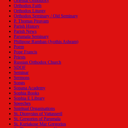
Oriental Orthodoxy
Orthodox Faith
Orthodox Liturgy
Orthodox Seminary / Old Seminary
P. Thomas Piravam
Parish History
Parish News
Parumala Seminary
Philipose Ramban (Jyothis Ashram)
Poem
Pope Francis
Priests
Russian Orthodox Church
SDOF
Seminar
Sermons
Songs
Sopana Academy
Sophia Books
Sophia E Library
Speeches
Spiritual Organisations
St. Dionysius of Vattasseril
St. Gregorios of Parumala
St. Kuriakose Mar Gregorios