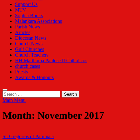
Support Us
MTV
Sophia Books
Malankara Associations
Parish News
Articles
Diocesan News
Church News
Gulf Churches
Church Teachers
HH Marthoma Paulose II Catholicos
church cases
Priests
Awards & Honours
Search
for:
Main Menu
Month:
November 2017
St. Gregorios of Parumala