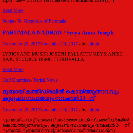
1.pdf” title=”STOTS Test Interview Notification 2018 (1)”]
നാഗ്പൂര്‍
Read More
സെമിനാരി
പ്രവേശനം
Songs
/
St. Gregorios of Parumala
PARUMALA NADHAN / Sreya Anna Joseph
November 20, 2017
November 20, 2017
-
by
admin
LYRICS AND MUSIC: JOSEPH PALLATTU KEYS: ANISH
RAJU STUDIOS: DSMC THIRUVALLA
PARUMALA
Read More
NADHAN
/
Gulf Churches
/
Parish News
Sreya
Anna
ദുബായ് കത്തീഡ്രലിൽ കൊയ്ത്തുത്സവവും
Joseph
കുടുംബ സംഗമവും നവംബർ 24 -ന്
November 20, 2017
November 20, 2017
-
by
admin
ദുബായ് സെന്റ് തോമസ് ഓർത്തഡോൿസ് കത്തീഡ്രലിൽ
കൊയ്ത്തുത്സവവും , കുടുംബ സംഗമവും നവംബർ 24 -ന്
ദുബായ്: ദുബായ് സെന്റ് തോമസ് ഓർത്തഡോൿസ്