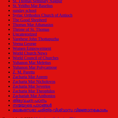
St. Thomas Seminary Nagpur
St. Yeldho Mar Baselius
sunday school
Syriac Orthodox Church of Antioch
The Good Shepherd
Thomas Mar Athanasius
Throne of St. Thomas
Uncategorized
Varghese John Thottapuzha
Veena George
Women Empowerment
World Church News
World Council of Churches
Yuhanon Mar Meletius
Yuhanon Mar Polycarpose
Z. M. Parettu
Zacharia Mar Aprem
Zacharia Mar Nicholovos
Zacharia Mar Severios
Zacharia Mar Theophilos
Zachariah Mar Anthonios
തിരുവചന പഠനം
നന്മയുടെ പാഠങ്ങള്‍
മലങ്കരസഭാ ചരിത്ര-വിശ്വാസ വിജ്ഞാനകോശം