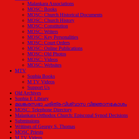
Malankara Associations
MOSC: Books
MOSC: Church Historical Documents
MOSC: Church History
MOSC: Constitution
MOSC: Writers
MOSC: Key Personalities
MOSC: Court Orders
MOSC: Online Publications
MOSC: Old Photos
MOSC: Videos
MOSC: Websites
MTV
Sophia Books
M TV Videos
Support Us
Old Archives
Sophia E Library
മലങ്കരസഭാ ചരിത്ര-വിശ്വാസ വിജ്ഞാനകോശം
MOSC: Telephone Directory
Malankara Orthodox Church: Episcopal Synod Decisions
Submissions
Writings of Georgy S. Thomas
MOSC Priests
M TV Videos