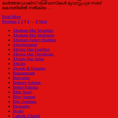
18
ഓര്‍ത്തഡോക്സ് വിശ്വാസികള്‍ മൂവാറ്റുപുഴ സബ്
കോടതിയില്‍ നല്‍കിയ …
മാറിക
Read More
പള്ളി:
Posts
Previous
1
2
3
4
…
8
Next
ഹൈക്കോടതി
pagination
Abraham Mar Seraphim
വിധിപ്പകര്‍പ്പ്‌
Abraham Mar Stephanos
Abraham Varkey Ramban
Advertisement
Alexios Mar Eusebios
Alexios Mar Theodosius
Alvares Mar Julius
Articles
Awards & Honours
Balasamajam
Benyamin
Bethany Ashram
Bethel Pathrika
Bible Study
Bijoy Samuel
Biju Oommen
Biography
Books
Catholic Church