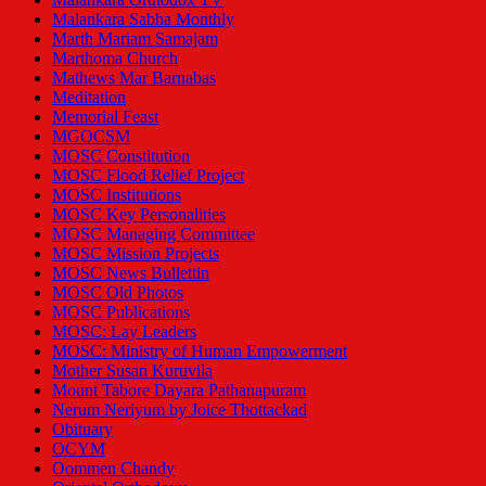
Malankara Sabha Monthly
Marth Mariam Samajam
Marthoma Church
Mathews Mar Barnabas
Meditation
Memorial Feast
MGOCSM
MOSC Constitution
MOSC Flood Relief Project
MOSC Institutions
MOSC Key Personalities
MOSC Managing Committee
MOSC Mission Projects
MOSC News Bullettin
MOSC Old Photos
MOSC Publications
MOSC: Lay Leaders
MOSC: Ministry of Human Empowerment
Mother Susan Kuruvila
Mount Tabore Dayara Pathanapuram
Nerum Neriyum by Joice Thottackad
Obituary
OCYM
Oommen Chandy