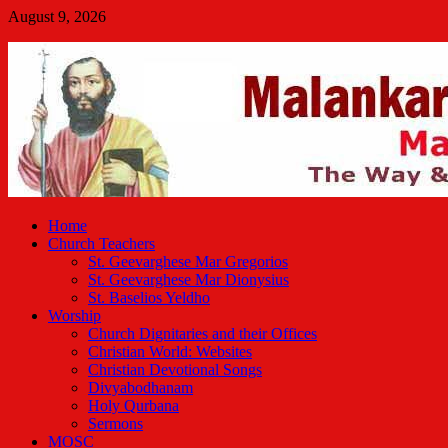
Skip
August 9, 2026
to
Malankara Orthodox TV
content
m tv
Home
Church Teachers
St. Geevarghese Mar Gregorios
St. Geevarghese Mar Dionysius
St. Baselios Yeldho
Worship
Church Dignitaries and their Offices
Christian World: Websites
Christian Devotional Songs
Divyabodhanam
Holy Qurbana
Sermons
MOSC