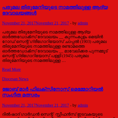
പരുമല തിരുമേനിയുടെ നാമത്തിലുള്ള ആദ്യ
ദേവാലയങ്ങള്‍
November 21, 2017
November 21, 2017
-
by
admin
പരുമല തിരുമേനിയുടെ നാമത്തിലുള്ള ആദ്യ
ഓർത്തഡോൿസ് ദേവാലയം __ കുന്നംകുളം മെയിൻ
റോഡ് സെന്റ് ഗ്രീഗോറിയോസ് ചാപ്പൽ (1903) പരുമല
തിരുമേനിയുടെ നാമത്തിലുള്ള രണ്ടാമത്തെ
ഓർത്തഡോൿസ് ദേവാലയം __ മാവേലിക്കര പുന്നമ്മൂട്
സെന്റ് ഗ്രിഗോറിയോസ് പള്ളി (1945) പരുമല
തിരുമേനിയുടെ നാമത്തിലുള്ള …
പരുമല
Read More
തിരുമേനിയുടെ
നാമത്തിലുള്ള
Diocesan News
ആദ്യ
ദേവാലയങ്ങള്‍
ജോബ്‌ മാർ ഫിലക്സിനോസ് മെമ്മോറിയൽ
സംഗീത മത്സരം
November 21, 2017
November 21, 2017
-
by
admin
ദിൽഷാദ് ഗാർഡൻ സെന്റ്‌ സ്റ്റീഫൻസ് ഇടവകയുടെ