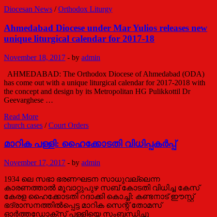
ഓർത്തഡോക്സ്
Diocesan News
/
Orthodox Liturgy
യുവജനപ്രസ്ഥാനം
മെഡിക്കൽ
Ahmedabad Diocese under Mar Yulios releases new
ക്യാമ്പ്
unique liturgical calendar for 2017-18
സംഘടിപ്പിച്ചു.
November 18, 2017
-
by
admin
AHMEDABAD: The Orthodox Diocese of Ahmedabad (ODA)
has come out with a unique liturgical calendar for 2017-2018 with
the concept and design by its Metropolitan HG Pulikkottil Dr
Geevarghese …
Ahmedabad
Read More
Diocese
church cases
/
Court Orders
under
Mar
മാറിക പള്ളി: ഹൈക്കോടതി വിധിപ്പകര്‍പ്പ്‌
Yulios
releases
November 17, 2017
-
by
admin
new
unique
1934 ലെ സഭാ ഭരണഘടന സാധുവല്ലെന്ന
liturgical
കാരണത്താല്‍ മൂവാറ്റുപുഴ സബ് കോടതി വിധിച്ച കേസ്
calendar
കേരള ഹൈക്കോടതി റദാക്കി കൊച്ചി: കണ്ടനാട് ഈസ്റ്റ്‌
for
ഭദ്രാസനത്തില്‍പ്പെട്ട മാറിക സെന്റ് തോമസ്‌
2017-
ഓര്‍ത്തഡോക്സ് പള്ളിയെ സംബന്ധിച്ചു