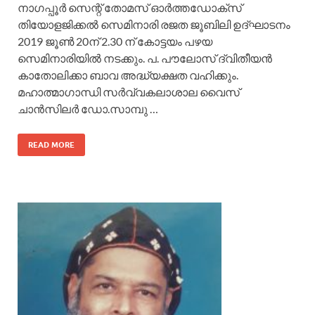
നാഗപ്പൂർ സെന്റ് തോമസ് ഓർത്തഡോക്സ്
തിയോളജിക്കൽ സെമിനാരി രജത ജൂബിലി ഉദ്ഘാടനം
2019 ജൂൺ 20ന് 2.30 ന് കോട്ടയം പഴയ
സെമിനാരിയിൽ നടക്കും. പ. പൗലോസ് ദ്വിതീയൻ
കാതോലിക്കാ ബാവ അദ്ധ്യക്ഷത വഹിക്കും.
മഹാത്മാഗാന്ധി സർവ്വകലാശാല വൈസ്
ചാൻസിലർ ഡോ.സാമ്പു …
READ MORE