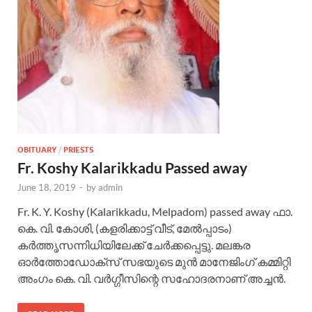
OBITUARY
/
PRIESTS
Fr. Koshy Kalarikkadu Passed away
June 18, 2019
-
by
admin
Fr. K. Y. Koshy (Kalarikkadu, Melpadom) passed away ഫാ.
കെ. വി. കോശി, (കളരിക്കാട്ട് വീട്, മേൽപ്പാടം)
കർത്തൃസന്നിധിയിലേക്ക്‌ ചേർക്കപ്പെട്ടു. മലങ്കര
ഓർത്തോഡോക്സ് സഭയുടെ മുൻ മാനേജിംഗ് കമ്മിറ്റി
അംഗം കെ. വി. വർഗ്ഗീസിന്റെ സഹോദരനാണ് അച്ചൻ.