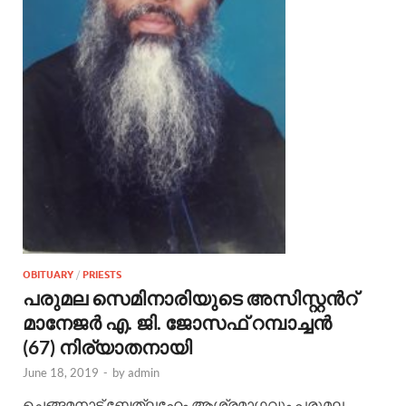
OBITUARY
/
PRIESTS
പരുമല സെമിനാരിയുടെ അസിസ്റ്റൻറ്
മാനേജർ എ. ജി. ജോസഫ് റമ്പാച്ചൻ
(67) നിര്യാതനായി
June 18, 2019
-
by
admin
ചെങ്ങമനാട് ബേത്ലഹേം ആശ്രമാഗവും പരുമല