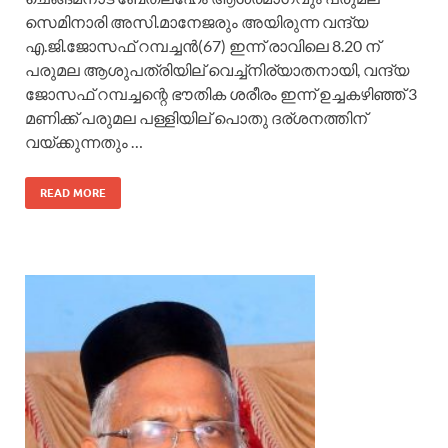
സെമിനാരി അസി.മാനേജരും അയിരുന്ന വന്ദ്യ
എ.ജി.ജോസഫ് റമ്പച്ചൻ(67) ഇന്ന് രാവിലെ 8.20 ന്
പരുമല ആശുപത്രിയില് വെച്ച്നിര്യാതനായി, വന്ദ്യ
ജോസഫ് റമ്പച്ചന്റെ ഭൗതിക ശരീരം ഇന്ന് ഉച്ചകഴിഞ്ഞ് 3
മണിക്ക് പരുമല പള്ളിയില് പൊതു ദര്ശനത്തിന്
വയ്ക്കുന്നതും …
READ MORE