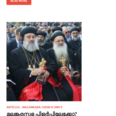
READ MORE
ARTICLES
/
MALANKARA CHURCH UNITY
മലങ്കരസഭ പിളര്‍പ്പിലേക്കോ?