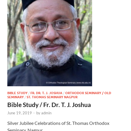
BIBLE STUDY
/
FR. DR. T. J. JOSHUA
/
ORTHODOX SEMINARY / OLD
SEMINARY
/
ST. THOMAS SEMINARY NAGPUR
Bible Study / Fr. Dr. T. J. Joshua
June 19, 2019
-
by
admin
Silver Jubilee Celebrations of St. Thomas Orthodox
Seminary, Nagpur