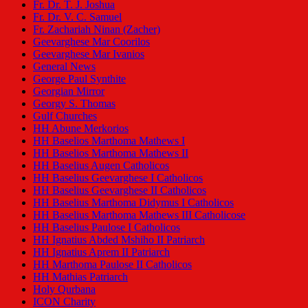
Fr. Dr. T. J. Joshua
Fr. Dr. V. C. Samuel
Fr. Zachariah Ninan (Zacher)
Geevarghese Mar Coorilos
Geevarghese Mar Ivanios
General News
George Paul Synthite
Georgian Mirror
Georgy S. Thomas
Gulf Churches
HH Abune Merkorios
HH Baselios Marthoma Mathews I
HH Baselios Marthoma Mathews II
HH Baselius Augen Catholicos
HH Baselius Geevarghese I Catholicos
HH Baselius Geevarghese II Catholicos
HH Baselius Marthoma Didymus I Catholicos
HH Baselius Marthoma Mathews III Catholicose
HH Baselius Paulose I Catholicos
HH Ignatius Abded Mshiho II Patriarch
HH Ignatius Aprem II Patriarch
HH Marthoma Paulose II Catholicos
HH Mathias Patriarch
Holy Qurbana
ICON Charity