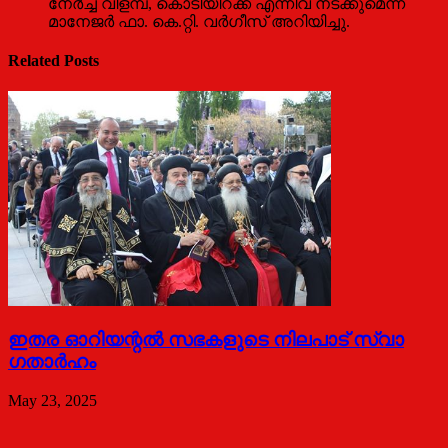
നേര്‍ച്ച വിളമ്പ്, കൊടിയിറക്ക് എന്നിവ നടക്കുമെന്ന്
മാനേജര്‍ ഫാ. കെ.റ്റി. വര്‍ഗീസ് അറിയിച്ചു.
Related Posts
ഇതര ഓറിയന്റൽ സഭകളുടെ നിലപാട് സ്വാ​
ഗതാർഹം
May 23, 2025