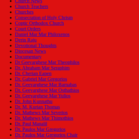
Church News
Church Teachers
Churches
Consecration of Holy Chrism
Coptic Orthodox Church
Court Orders
Daniel Mar Mar Philoxenos
Derin Raju
Devotional Thoughts
Diocesan News
Documentary
Dr Geevarghese Mar Theophilos
Dr. Abraham Mar Seraphim
Dr. Cherian Eapen
Dr. Gabriel Mar Gregorios
Dr. Geevarghese Mar Barnabas
Dr. Geevarghese Mar Osthathios
Dr. Geevarghese Mar Yulios
Dr. John Kunnathu
Dr. M. Kurian Thomas
Dr. Mathews Mar Severios
Dr. Mathews Mar Thimothios
Dr. Paul Manalil
Dr. Paulos Mar Gregorios
Dr. Paulos Mar Gregorios Chair