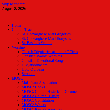
Skip to content
August 8, 2026
Malankara Orthodox TV
m tv
Home
Church Teachers
St. Geevarghese Mar Gregorios
St. Geevarghese Mar Dionysius
St. Baselios Yeldho
Worship
Church Dignitaries and their Offices
Christian World: Websites
Christian Devotional Songs
Divyabodhanam
Holy Qurbana
Sermons
MOSC
Malankara Associations
MOSC: Books
MOSC: Church Historical Documents
MOSC: Church History
MOSC: Constitution
MOSC: Writers
MOSC: Key Personalities