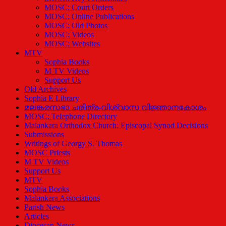
MOSC: Court Orders
MOSC: Online Publications
MOSC: Old Photos
MOSC: Videos
MOSC: Websites
MTV
Sophia Books
M TV Videos
Support Us
Old Archives
Sophia E Library
മലങ്കരസഭാ ചരിത്ര-വിശ്വാസ വിജ്ഞാനകോശം
MOSC: Telephone Directory
Malankara Orthodox Church: Episcopal Synod Decisions
Submissions
Writings of Georgy S. Thomas
MOSC Priests
M TV Videos
Support Us
MTV
Sophia Books
Malankara Associations
Parish News
Articles
Diocesan News