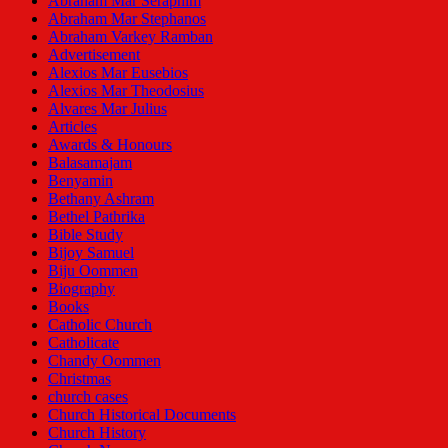
Abraham Mar Seraphim
Abraham Mar Stephanos
Abraham Varkey Ramban
Advertisement
Alexios Mar Eusebios
Alexios Mar Theodosius
Alvares Mar Julius
Articles
Awards & Honours
Balasamajam
Benyamin
Bethany Ashram
Bethel Pathrika
Bible Study
Bijoy Samuel
Biju Oommen
Biography
Books
Catholic Church
Catholicate
Chandy Oommen
Christmas
church cases
Church Historical Documents
Church History