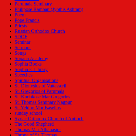
Parumala Seminary
Philipose Ramban (Jyothis Ashram)
Poem
Pope Francis
Priests
Russian Orthodox Church
SDOF
Seminar
Sermons
Songs
Sopana Academy
Sophia Books
Sophia E Library
Speeches
Spiritual Organisations
St. Dionysius of Vattasseril
St. Gregorios of Parumala
St. Kuriakose Mar Gregorios
St. Thomas Seminary Nagpur
St. Yeldho Mar Baselius
sunday school
Syriac Orthodox Church of Antioch
The Good Shepherd
Thomas Mar Athanasius
Throne of St. Thomas