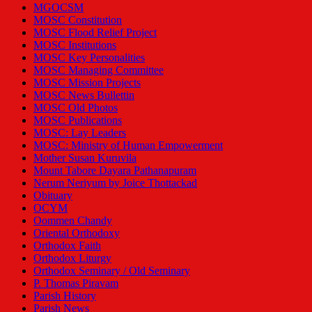
MGOCSM
MOSC Constitution
MOSC Flood Relief Project
MOSC Institutions
MOSC Key Personalities
MOSC Managing Committee
MOSC Mission Projects
MOSC News Bullettin
MOSC Old Photos
MOSC Publications
MOSC: Lay Leaders
MOSC: Ministry of Human Empowerment
Mother Susan Kuruvila
Mount Tabore Dayara Pathanapuram
Nerum Neriyum by Joice Thottackad
Obituary
OCYM
Oommen Chandy
Oriental Orthodoxy
Orthodox Faith
Orthodox Liturgy
Orthodox Seminary / Old Seminary
P. Thomas Piravam
Parish History
Parish News