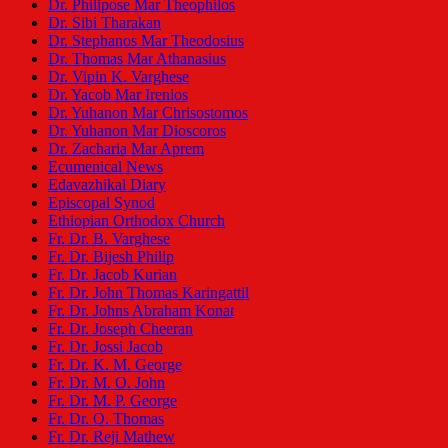
Dr. Philipose Mar Theophilos
Dr. Sibi Tharakan
Dr. Stephanos Mar Theodosius
Dr. Thomas Mar Athanasius
Dr. Vipin K. Varghese
Dr. Yacob Mar Irenios
Dr. Yuhanon Mar Chrisostomos
Dr. Yuhanon Mar Dioscoros
Dr. Zacharia Mar Aprem
Ecumenical News
Edavazhikal Diary
Episcopal Synod
Ethiopian Orthodox Church
Fr. Dr. B. Varghese
Fr. Dr. Bijesh Philip
Fr. Dr. Jacob Kurian
Fr. Dr. John Thomas Karingattil
Fr. Dr. Johns Abraham Konat
Fr. Dr. Joseph Cheeran
Fr. Dr. Jossi Jacob
Fr. Dr. K. M. George
Fr. Dr. M. O. John
Fr. Dr. M. P. George
Fr. Dr. O. Thomas
Fr. Dr. Reji Mathew