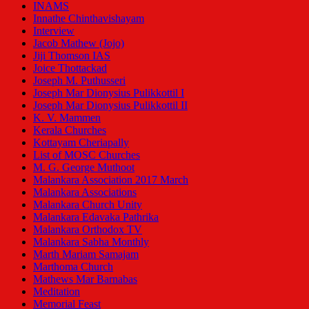
INAMS
Innathe Chinthavishayam
Interview
Jacob Mathew (Jojo)
Jiji Thomson IAS
Joice Thottackad
Joseph M. Puthusseri
Joseph Mar Dionysius Pulikkottil I
Joseph Mar Dionysius Pulikkottil II
K. V. Mammen
Kerala Churches
Kottayam Cheriapally
List of MOSC Churches
M. G. George Muthoot
Malankara Association 2017 March
Malankara Associations
Malankara Church Unity
Malankara Edavaka Pathrika
Malankara Orthodox TV
Malankara Sabha Monthly
Marth Mariam Samajam
Marthoma Church
Mathews Mar Barnabas
Meditation
Memorial Feast