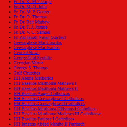
Fr. Dr. K. M. George
Fr. Dr. M. O. John
Fr. Dr. M. P. George
Fr. Dr. O. Thomas
Fr. Dr. Reji Mathew
Fr. Dr. T. J. Joshua
Fr. Dr. V. C. Samuel
Fr. Zachariah Ninan (Zacher)
Geevarghese Mar Coorilos
Geevarghese Mar Ivanios
General News
George Paul Synthite
Georgian Mirror
Georgy S. Thomas
Gulf Churches
HH Abune Merkorios
HH Baselios Marthoma Mathews I
HH Baselios Marthoma Mathews II
HH Baselius Augen Catholicos
HH Baselius Geevarghese I Catholicos
HH Baselius Geevarghese II Catholicos
HH Baselius Marthoma Didymus I Catholicos
HH Baselius Marthoma Mathews III Catholicose
HH Baselius Paulose I Catholicos
HH Ignatius Abded Mshiho II Patriarch