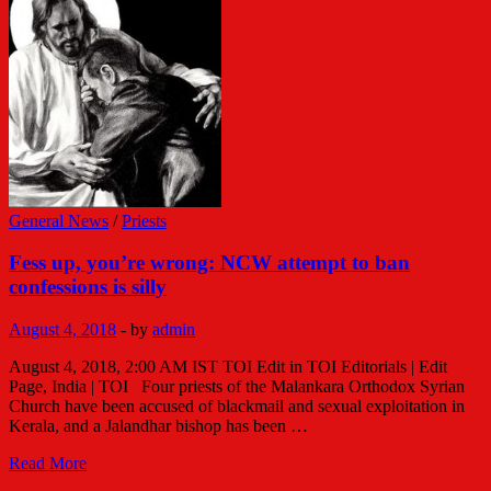
observe
‘protest
day’
General News
/
Priests
Fess up, you’re wrong: NCW attempt to ban
confessions is silly
August 4, 2018
-
by
admin
August 4, 2018, 2:00 AM IST TOI Edit in TOI Editorials | Edit
Page, India | TOI Four priests of the Malankara Orthodox Syrian
Church have been accused of blackmail and sexual exploitation in
Kerala, and a Jalandhar bishop has been …
Fess
Read More
up,