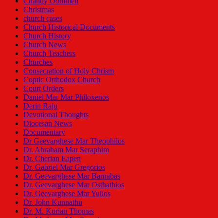
Chandy Oommen
Christmas
church cases
Church Historical Documents
Church History
Church News
Church Teachers
Churches
Consecration of Holy Chrism
Coptic Orthodox Church
Court Orders
Daniel Mar Mar Philoxenos
Derin Raju
Devotional Thoughts
Diocesan News
Documentary
Dr Geevarghese Mar Theophilos
Dr. Abraham Mar Seraphim
Dr. Cherian Eapen
Dr. Gabriel Mar Gregorios
Dr. Geevarghese Mar Barnabas
Dr. Geevarghese Mar Osthathios
Dr. Geevarghese Mar Yulios
Dr. John Kunnathu
Dr. M. Kurian Thomas