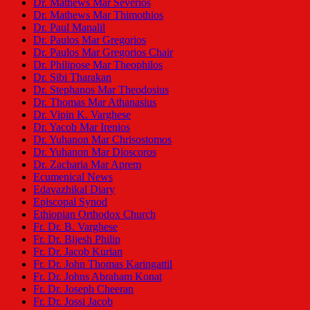
Dr. Mathews Mar Severios
Dr. Mathews Mar Thimothios
Dr. Paul Manalil
Dr. Paulos Mar Gregorios
Dr. Paulos Mar Gregorios Chair
Dr. Philipose Mar Theophilos
Dr. Sibi Tharakan
Dr. Stephanos Mar Theodosius
Dr. Thomas Mar Athanasius
Dr. Vipin K. Varghese
Dr. Yacob Mar Irenios
Dr. Yuhanon Mar Chrisostomos
Dr. Yuhanon Mar Dioscoros
Dr. Zacharia Mar Aprem
Ecumenical News
Edavazhikal Diary
Episcopal Synod
Ethiopian Orthodox Church
Fr. Dr. B. Varghese
Fr. Dr. Bijesh Philip
Fr. Dr. Jacob Kurian
Fr. Dr. John Thomas Karingattil
Fr. Dr. Johns Abraham Konat
Fr. Dr. Joseph Cheeran
Fr. Dr. Jossi Jacob