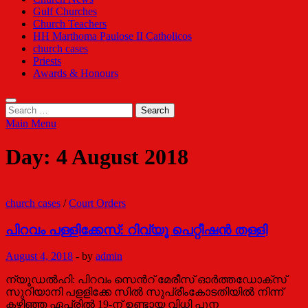
Gulf Churches
Church Teachers
HH Marthoma Paulose II Catholicos
church cases
Priests
Awards & Honours
Search
for:
Main Menu
Day:
4 August 2018
church cases
/
Court Orders
പിറവം പള്ളിക്കേസ്: റിവ്യൂ പെറ്റീഷന്‍ തള്ളി
August 4, 2018
-
by
admin
ന്യൂഡല്‍ഹി: പിറവം സെന്‍റ് മേരീസ് ഓര്‍ത്തഡോക്സ്
സുറിയാനി പളളിക്കേ സില്‍ സുപ്രീംകോടതിയില്‍ നിന്ന്
കഴിഞ്ഞ ഏപ്രില്‍ 19-ന് ഉണ്ടായ വിധി പുന