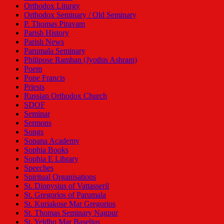
Orthodox Liturgy
Orthodox Seminary / Old Seminary
P. Thomas Piravam
Parish History
Parish News
Parumala Seminary
Philipose Ramban (Jyothis Ashram)
Poem
Pope Francis
Priests
Russian Orthodox Church
SDOF
Seminar
Sermons
Songs
Sopana Academy
Sophia Books
Sophia E Library
Speeches
Spiritual Organisations
St. Dionysius of Vattasseril
St. Gregorios of Parumala
St. Kuriakose Mar Gregorios
St. Thomas Seminary Nagpur
St. Yeldho Mar Baselius