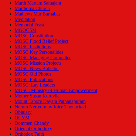
Marth Mariam Samajam
Marthoma Church
Mathews Mar Barnabas
Meditation
Memorial Feast
MGOCSM
MOSC Constitution
MOSC Flood Relief Project
MOSC Institutions
MOSC Key Personalities
MOSC Managing Committee
MOSC Mission Projects
MOSC News Bullettin
MOSC Old Photos
MOSC Publications
MOSC: Lay Leaders
MOSC: Ministry of Human Empowerment
Mother Susan Kuruvila
Mount Tabore Dayara Pathanapuram
Nerum Neriyum by Joice Thottackad
Obituary
OCYM
Oommen Chandy
Oriental Orthodoxy
Orthodox Faith