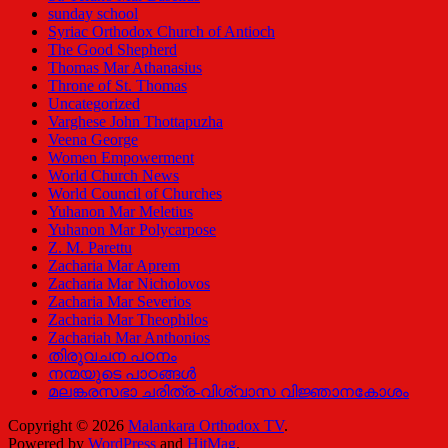
sunday school
Syriac Orthodox Church of Antioch
The Good Shepherd
Thomas Mar Athanasius
Throne of St. Thomas
Uncategorized
Varghese John Thottapuzha
Veena George
Women Empowerment
World Church News
World Council of Churches
Yuhanon Mar Meletius
Yuhanon Mar Polycarpose
Z. M. Parettu
Zacharia Mar Aprem
Zacharia Mar Nicholovos
Zacharia Mar Severios
Zacharia Mar Theophilos
Zachariah Mar Anthonios
തിരുവചന പഠനം
നന്മയുടെ പാഠങ്ങള്‍
മലങ്കരസഭാ ചരിത്ര-വിശ്വാസ വിജ്ഞാനകോശം
Copyright © 2026
Malankara Orthodox TV
.
Powered by
WordPress
and
HitMag
.