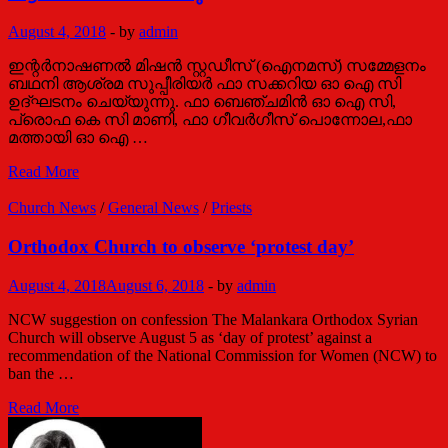
the
Ethiopian
August 4, 2018
-
by
admin
Orthodox
Church
ഇന്റര്‍നാഷണല്‍ മിഷന്‍ സ്റ്റഡീസ് (ഐനമസ്) സമ്മേളനം
Sought
ബഥനി ആശ്രമ സുപ്പീരിയര്‍ ഫാ സക്കറിയ ഓ ഐ സി
Forgiveness
ഉദ്ഘടനം ചെയ്യുന്നു. ഫാ ബെഞ്ചമിന്‍ ഓ ഐ സി,
from
പ്രൊഫ കെ സി മാണി, ഫാ ഗീവര്‍ഗീസ് പൊന്നോല,ഫാ
Patriarch
മത്തായി ഓ ഐ …
Abune
Merkorios
ഐനാംസ്
Read More
റീജിയണല്‍
സമ്മേളനം
Church News
/
General News
/
Priests
ബഥനി
ആശ്രമത്തില്‍
Orthodox Church to observe ‘protest day’
നടന്നു
August 4, 2018
August 6, 2018
-
by
admin
NCW suggestion on confession The Malankara Orthodox Syrian
Church will observe August 5 as ‘day of protest’ against a
recommendation of the National Commission for Women (NCW) to
ban the …
Orthodox
Read More
Church
to