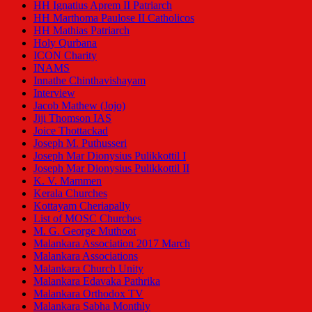
HH Ignatius Aprem II Patriarch
HH Marthoma Paulose II Catholicos
HH Mathias Patriarch
Holy Qurbana
ICON Charity
INAMS
Innathe Chinthavishayam
Interview
Jacob Mathew (Jojo)
Jiji Thomson IAS
Joice Thottackad
Joseph M. Puthusseri
Joseph Mar Dionysius Pulikkottil I
Joseph Mar Dionysius Pulikkottil II
K. V. Mammen
Kerala Churches
Kottayam Cheriapally
List of MOSC Churches
M. G. George Muthoot
Malankara Association 2017 March
Malankara Associations
Malankara Church Unity
Malankara Edavaka Pathrika
Malankara Orthodox TV
Malankara Sabha Monthly