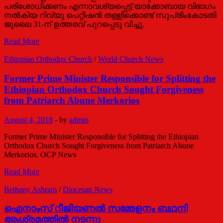
പരിശോധിക്കണം എന്നാവശ്യപ്പെട്ട് യാക്കോബായ വിഭാഗം
നല്‍കിയ റിവ്യൂ പെറ്റീഷന്‍ തള്ളിക്കൊണ്ട് സുപ്രീംകോടതി
ജൂലൈ 31-ന് ഉത്തരവ് പുറപ്പെടു വിച്ചു.
പിറവം
Read More
പള്ളിക്കേസ്:
റിവ്യൂ
Ethiopian Orthodox Church
/
World Church News
പെറ്റീഷന്‍
തള്ളി
Former Prime Minister Responsible for Splitting the
Ethiopian Orthodox Church Sought Forgiveness
from Patriarch Abune Merkorios
August 4, 2018
-
by
admin
Former Prime Minister Responsible for Splitting the Ethiopian
Orthodox Church Sought Forgiveness from Patriarch Abune
Merkorios. OCP News
Former
Read More
Prime
Minister
Bethany Ashram
/
Diocesan News
Responsible
for
ഐനാംസ് റീജിയണല്‍ സമ്മേളനം ബഥനി
Splitting
ആശ്രമത്തില്‍ നടന്നു