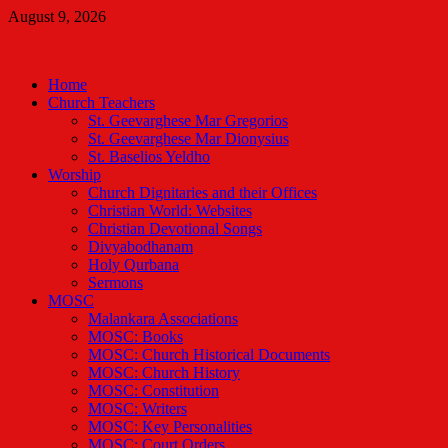
Skip
August 9, 2026
to
Malankara Orthodox TV
content
m tv
Home
Church Teachers
St. Geevarghese Mar Gregorios
St. Geevarghese Mar Dionysius
St. Baselios Yeldho
Worship
Church Dignitaries and their Offices
Christian World: Websites
Christian Devotional Songs
Divyabodhanam
Holy Qurbana
Sermons
MOSC
Malankara Associations
MOSC: Books
MOSC: Church Historical Documents
MOSC: Church History
MOSC: Constitution
MOSC: Writers
MOSC: Key Personalities
MOSC: Court Orders