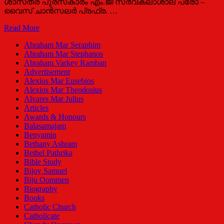
ശാസ്‌ത്ര പുരസ്‌കാരം എം.ജി സർവകലാശാല പ്രോ –
വൈസ് ചാൻസലർ പ്രഫ്ര. …
കാതോലിക്കേറ്റ്
Read More
അവാര്‍ഡുകള്‍
Abraham Mar Seraphim
സമ്മാനിച്ചു
Abraham Mar Stephanos
Abraham Varkey Ramban
Advertisement
Alexios Mar Eusebios
Alexios Mar Theodosius
Alvares Mar Julius
Articles
Awards & Honours
Balasamajam
Benyamin
Bethany Ashram
Bethel Pathrika
Bible Study
Bijoy Samuel
Biju Oommen
Biography
Books
Catholic Church
Catholicate