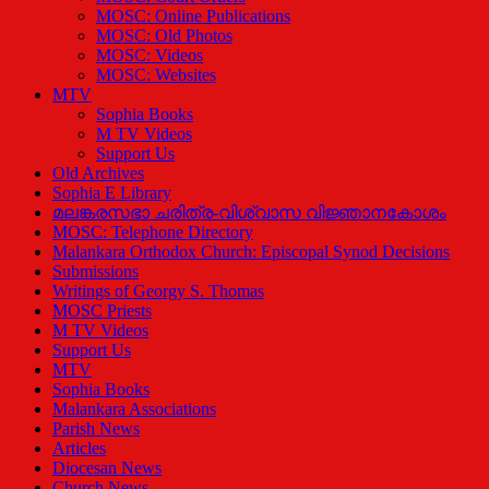
MOSC: Online Publications
MOSC: Old Photos
MOSC: Videos
MOSC: Websites
MTV
Sophia Books
M TV Videos
Support Us
Old Archives
Sophia E Library
മലങ്കരസഭാ ചരിത്ര-വിശ്വാസ വിജ്ഞാനകോശം
MOSC: Telephone Directory
Malankara Orthodox Church: Episcopal Synod Decisions
Submissions
Writings of Georgy S. Thomas
MOSC Priests
M TV Videos
Support Us
MTV
Sophia Books
Malankara Associations
Parish News
Articles
Diocesan News
Church News