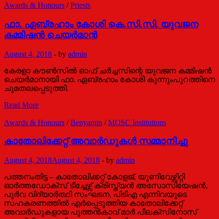
you’re
Awards & Honours
/
Priests
wrong:
NCW
ഫാ. ഏബ്രഹാം കോശി കെ.സി.സി. യുവജന
attempt
കമ്മിഷൻ ചെയർമാന്‍
to
ban
August 4, 2018
-
by
admin
confessions
is
കേരളാ കൗൺസിൽ ഓഫ് ചർച്ചസിന്റെ യുവജന കമ്മിഷൻ
silly
ചെയർമാനായി ഫാ. ഏബ്രഹാം കോശി കുന്നുംപുറത്തിനെ
ചുമതലപ്പെടുത്തി.
ഫാ.
Read More
ഏബ്രഹാം
കോശി
Awards & Honours
/
Benyamin
/
MOSC Institutions
കെ.സി.സി.
യുവജന
കാതോലിക്കേറ്റ് അവാര്‍ഡുകള്‍ സമ്മാനിച്ചു
കമ്മിഷൻ
ചെയർമാന്‍
August 4, 2018
August 4, 2018
-
by
admin
പത്തനംതിട്ട – കാതോലിക്കറ്റ് കോളജ്, യുണിവേഴ്സിറ്റി
ഓർത്തഡോക്സ് ടീച്ചേഴ്സ് ക്രിസ്ത്യൻ അസോസിയേഷൻ,
പുർവ വിദ്യാർത്ഥി സംഘടന, പിടിഎ എന്നിവയുടെ
സഹകരണത്തിൽ എർപ്പെടുത്തിയ കാതോലിക്കേറ്റ്
അവാര്‍ഡുകളായ പുത്തൻകാവ് മാർ പീലക്സിനോസ്